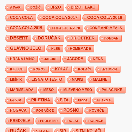
BRZO
BRZO I LAKO
AJVAR
BOŽIĆ
COCA COLA 2017
COCA COLA
COCA COLA 2018
COCA COLA 2019
COKE AND MEALS
COCA COLA 2020
DESERT
DORUČAK
DR.OETKER
FONDAN
GLAVNO JELO
HLEB
HOMEMADE
JAGODE
HRANA I VINO
KEKS
JABUKE
KIFLICE
KOLAČ
KROMPIR
KOKOS
KOLAČI
LISNATO TESTO
MALINE
LEŠNIK
MAFINI
MARMELADA
MESO
MLEVENO MESO
PALAČINKE
PILETINA
PITA
PASTA
PIZZA
PLAZMA
POSNO
POGAČA
POVRĆE
POGAČICE
PREDJELA
PROLETER
ROLAT
ROLNICE
RUČAK
SIR
SITNI KOLAČI
SALATA