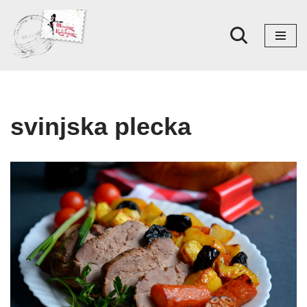
Skoči
na
sadržaj
svinjska plecka