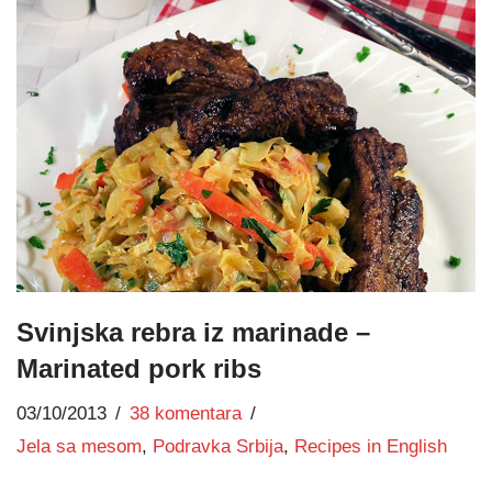
Svinjska rebra iz marinade –
Marinated pork ribs
03/10/2013
38 komentara
Jela sa mesom
,
Podravka Srbija
,
Recipes in English