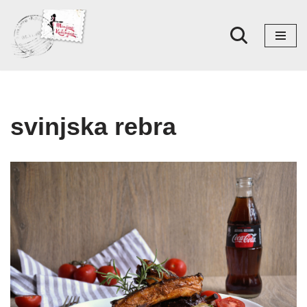
Skoči
na
sadržaj
svinjska rebra