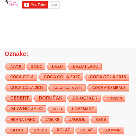
Oznake:
BRZO
BRZO I LAKO
AJVAR
BOŽIĆ
COCA COLA 2017
COCA COLA
COCA COLA 2018
COCA COLA 2019
COKE AND MEALS
COCA COLA 2020
DESERT
DORUČAK
DR.OETKER
FONDAN
GLAVNO JELO
HLEB
HOMEMADE
JAGODE
HRANA I VINO
KEKS
JABUKE
KIFLICE
KOLAČ
KROMPIR
KOKOS
KOLAČI