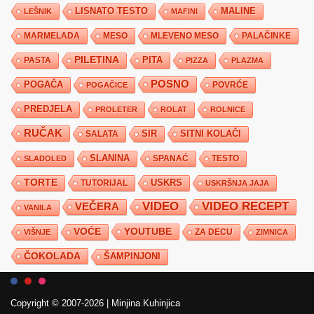
LISNATO TESTO
MALINE
LEŠNIK
MAFINI
MARMELADA
MESO
MLEVENO MESO
PALAČINKE
PILETINA
PITA
PASTA
PIZZA
PLAZMA
POSNO
POGAČA
POVRĆE
POGAČICE
PREDJELA
PROLETER
ROLAT
ROLNICE
RUČAK
SIR
SITNI KOLAČI
SALATA
SLANINA
SPANAĆ
TESTO
SLADOLED
TORTE
USKRS
TUTORIJAL
USKRŠNJA JAJA
VIDEO
VIDEO RECEPT
VEČERA
VANILA
YOUTUBE
VOĆE
ZA DECU
VIŠNJE
ZIMNICA
ČOKOLADA
ŠAMPINJONI
Copyright © 2007-2026
|
Minjina Kuhinjica