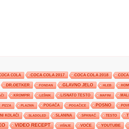
COCA COLA 2017
COCA COLA
COCA COLA 2018
COCA
DR.OETKER
GLAVNO JELO
FONDAN
HLEB
HOM
KROMPIR
LISNATO TESTO
MAL
ČI
LEŠNIK
MAFINI
POSNO
POGAČA
POV
PIZZA
PLAZMA
POGAČICE
TNI KOLAČI
SLANINA
SPANAĆ
TESTO
SLADOLED
EO
VIDEO RECEPT
YOUTUBE
VOĆE
VIŠNJE