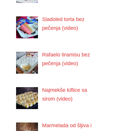
Sladoled torta bez
pečenja (video)
Rafaelo tiramisu bez
pečenja (video)
Najmekše kiflice sa
sirom (video)
Marmelada od šljiva i