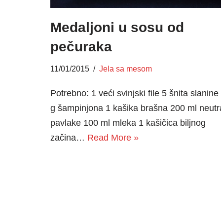
Medaljoni u sosu od
pečuraka
11/01/2015
Jela sa mesom
Potrebno: 1 veći svinjski file 5 šnita slanine
g šampinjona 1 kašika brašna 200 ml neutr
pavlake 100 ml mleka 1 kašičica biljnog
začina…
Read More »