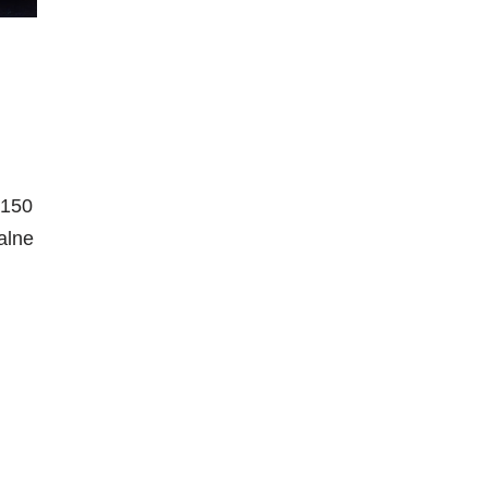
 150
alne