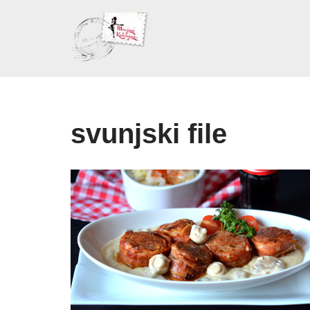
Skoči
na
sadržaj
svunjski file