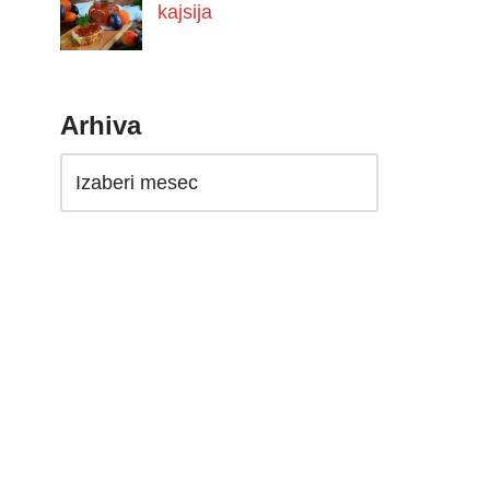
kajsija
Arhiva