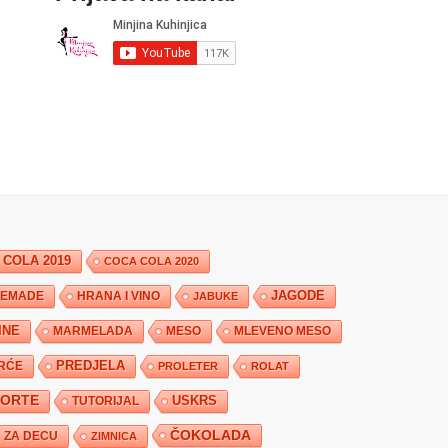
 COLA 2019
COCA COLA 2020
JAGODE
HRANA I VINO
EMADE
JABUKE
INE
MARMELADA
MESO
MLEVENO MESO
PREDJELA
RĆE
PROLETER
ROLAT
TORTE
USKRS
TUTORIJAL
ČOKOLADA
ZA DECU
ZIMNICA