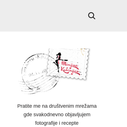
Pratite me na društvenim mrežama
gde svakodnevno objavljujem
fotografije i recepte