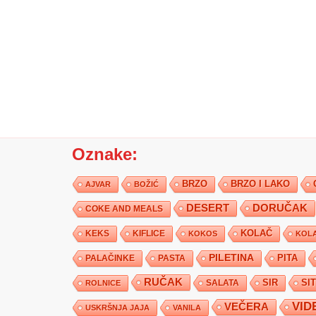
Oznake:
BRZO
BRZO I LAKO
AJVAR
BOŽIĆ
DESERT
DORUČAK
COKE AND MEALS
KEKS
KIFLICE
KOLAČ
KOKOS
KOLA
PILETINA
PITA
PALAČINKE
PASTA
RUČAK
SIR
SI
SALATA
ROLNICE
VID
VEČERA
USKRŠNJA JAJA
VANILA