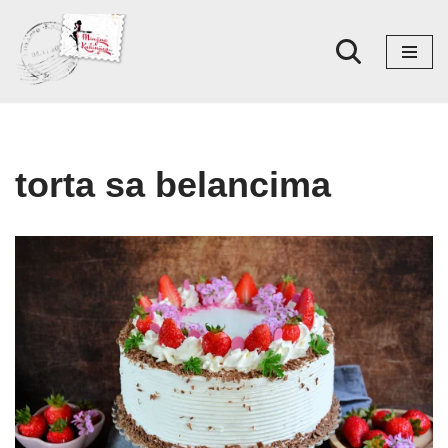
Skoči
na
sadržaj
torta sa belancima