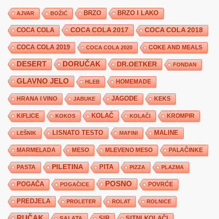
BRZO
BRZO I LAKO
AJVAR
BOŽIĆ
COCA COLA 2017
COCA COLA
COCA COLA 2018
COCA COLA 2019
COKE AND MEALS
COCA COLA 2020
DESERT
DORUČAK
DR.OETKER
FONDAN
GLAVNO JELO
HLEB
HOMEMADE
JAGODE
HRANA I VINO
KEKS
JABUKE
KIFLICE
KOLAČ
KROMPIR
KOKOS
KOLAČI
LISNATO TESTO
MALINE
LEŠNIK
MAFINI
MARMELADA
MESO
MLEVENO MESO
PALAČINKE
PILETINA
PITA
PASTA
PIZZA
PLAZMA
POSNO
POGAČA
POVRĆE
POGAČICE
PREDJELA
PROLETER
ROLAT
ROLNICE
RUČAK
SIR
SITNI KOLAČI
SALATA