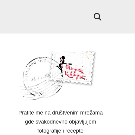
Pratite me na društvenim mrežama
gde svakodnevno objavljujem
fotografije i recepte