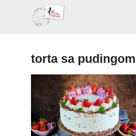
Skoči
na
sadržaj
torta sa pudingom