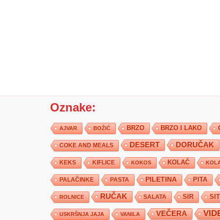
Oznake:
BRZO
BRZO I LAKO
AJVAR
BOŽIĆ
DESERT
DORUČAK
COKE AND MEALS
KEKS
KIFLICE
KOLAČ
KOKOS
KOLA
PILETINA
PITA
PALAČINKE
PASTA
RUČAK
SIR
SI
SALATA
ROLNICE
VID
VEČERA
USKRŠNJA JAJA
VANILA