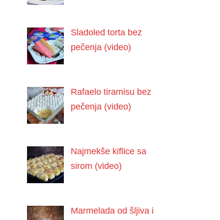
Sladoled torta bez
pečenja (video)
Rafaelo tiramisu bez
pečenja (video)
Najmekše kiflice sa
sirom (video)
Marmelada od šljiva i