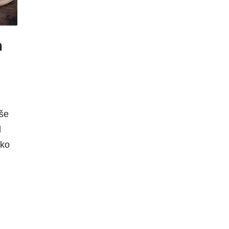
m
iše
d
iko