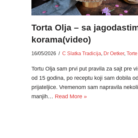
Torta Olja – sa jagodasti
korama(video)
16/05/2026
C Slatka Tradicija
,
Dr Oetker
,
Torte
Tortu Olja sam prvi put pravila za sajt pre v
od 15 godina, po receptu koji sam dobila o
prijateljice. Vremenom sam napravila nekol
manjih…
Read More »