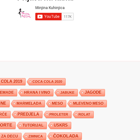
 COLA 2019
COCA COLA 2020
JAGODE
HRANA I VINO
EMADE
JABUKE
INE
MARMELADA
MESO
MLEVENO MESO
PREDJELA
RĆE
PROLETER
ROLAT
TORTE
USKRS
TUTORIJAL
ČOKOLADA
ZA DECU
ZIMNICA