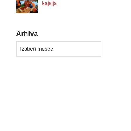
kajsija
Arhiva