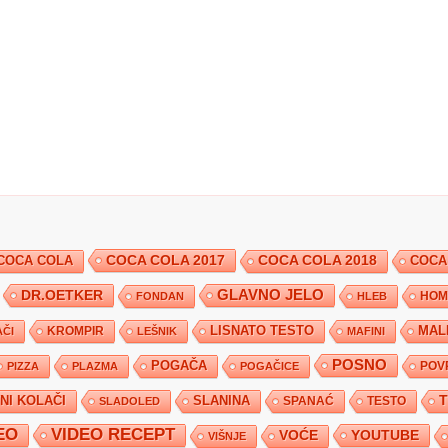
COCA COLA 2017
COCA COLA
COCA COLA 2018
COCA
DR.OETKER
GLAVNO JELO
FONDAN
HLEB
HOM
KROMPIR
LISNATO TESTO
MAL
ČI
LEŠNIK
MAFINI
POSNO
POGAČA
POV
PIZZA
PLAZMA
POGAČICE
TNI KOLAČI
SLANINA
SPANAĆ
TESTO
SLADOLED
EO
VIDEO RECEPT
YOUTUBE
VOĆE
VIŠNJE