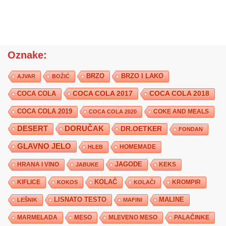
Oznake:
BRZO
BRZO I LAKO
AJVAR
BOŽIĆ
COCA COLA 2017
COCA COLA
COCA COLA 2018
COCA COLA 2019
COKE AND MEALS
COCA COLA 2020
DESERT
DORUČAK
DR.OETKER
FONDAN
GLAVNO JELO
HLEB
HOMEMADE
JAGODE
HRANA I VINO
KEKS
JABUKE
KIFLICE
KOLAČ
KROMPIR
KOKOS
KOLAČI
LISNATO TESTO
MALINE
LEŠNIK
MAFINI
MARMELADA
MESO
MLEVENO MESO
PALAČINKE