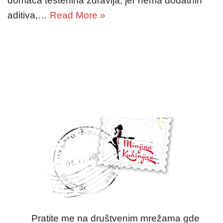
domaća testenina zdravija, jer nema dodatnih
aditiva,…
Read More »
Pratite me na društvenim mrežama gde