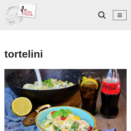
Skoči
na
sadržaj
tortelini