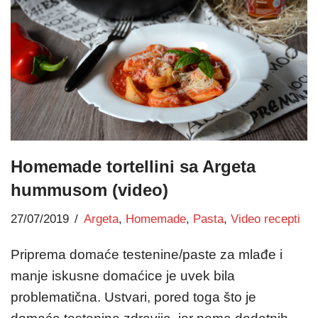
Homemade tortellini sa Argeta
hummusom (video)
27/07/2019
Argeta
,
Homemade
,
Pasta
,
Video recepti
Priprema domaće testenine/paste za mlađe i
manje iskusne domaćice je uvek bila
problematična. Ustvari, pored toga što je