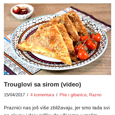
Trouglovi sa sirom (video)
15/04/2017
4 komentara
Pite i gibanice
,
Razno
Praznici nas još više zbližavaju, jer smo tada svi