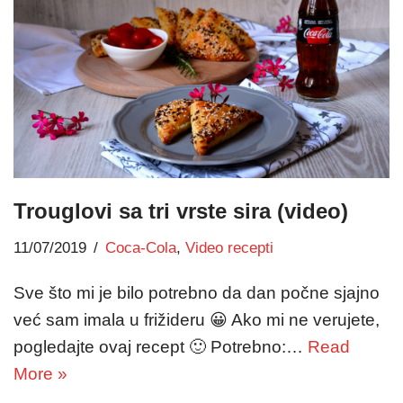
Trouglovi sa tri vrste sira (video)
11/07/2019
Coca-Cola
,
Video recepti
Sve što mi je bilo potrebno da dan počne sjajno
već sam imala u frižideru 😀 Ako mi ne verujete,
pogledajte ovaj recept 🙂 Potrebno:…
Read
More »