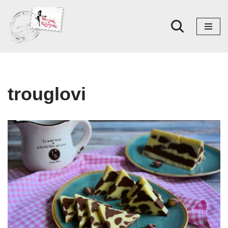
Skoči
na
sadržaj
trouglovi