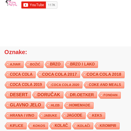
Oznake:
BRZO
BRZO I LAKO
AJVAR
BOŽIĆ
COCA COLA 2017
COCA COLA
COCA COLA 2018
COCA COLA 2019
COKE AND MEALS
COCA COLA 2020
DESERT
DORUČAK
DR.OETKER
FONDAN
GLAVNO JELO
HLEB
HOMEMADE
JAGODE
HRANA I VINO
KEKS
JABUKE
KIFLICE
KOLAČ
KROMPIR
KOKOS
KOLAČI