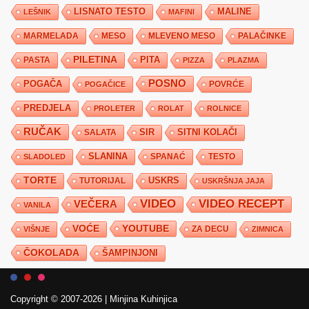
LISNATO TESTO
MALINE
LEŠNIK
MAFINI
MARMELADA
MESO
MLEVENO MESO
PALAČINKE
PILETINA
PITA
PASTA
PIZZA
PLAZMA
POSNO
POGAČA
POVRĆE
POGAČICE
PREDJELA
PROLETER
ROLAT
ROLNICE
RUČAK
SIR
SITNI KOLAČI
SALATA
SLANINA
SPANAĆ
TESTO
SLADOLED
TORTE
USKRS
TUTORIJAL
USKRŠNJA JAJA
VIDEO
VIDEO RECEPT
VEČERA
VANILA
YOUTUBE
VOĆE
ZA DECU
VIŠNJE
ZIMNICA
ČOKOLADA
ŠAMPINJONI
Copyright © 2007-2026
|
Minjina Kuhinjica