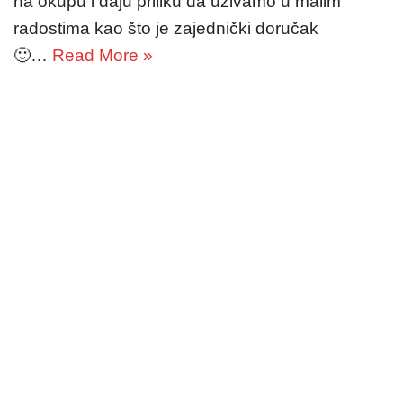
na okupu i daju priliku da uživamo u malim
radostima kao što je zajednički doručak
🙂…
Read More »