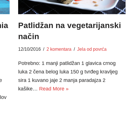
hia
Patlidžan na vegetarijanski
način
12/10/2016
2 komentara
Jela od povrća
Potrebno: 1 manji patlidžan 1 glavica crnog
luka 2 čena belog luka 150 g tvrđeg kravljeg
e
sira 1 kuvano jaje 2 manja paradajza 2
kašike…
Read More »
lov