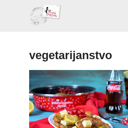
Skoči
na
sadržaj
vegetarijanstvo