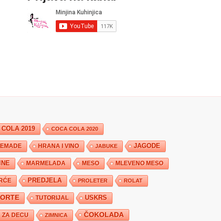
 COLA 2019
COCA COLA 2020
JAGODE
HRANA I VINO
EMADE
JABUKE
INE
MARMELADA
MESO
MLEVENO MESO
PREDJELA
RĆE
PROLETER
ROLAT
TORTE
USKRS
TUTORIJAL
ČOKOLADA
ZA DECU
ZIMNICA