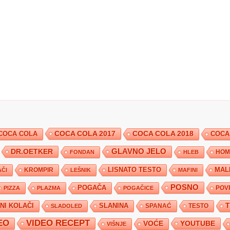
COCA COLA 2017
COCA COLA
COCA COLA 2018
COCA
DR.OETKER
GLAVNO JELO
FONDAN
HLEB
HOM
KROMPIR
LISNATO TESTO
MAL
ČI
LEŠNIK
MAFINI
POSNO
POGAČA
POV
PIZZA
PLAZMA
POGAČICE
TNI KOLAČI
SLANINA
SPANAĆ
TESTO
SLADOLED
EO
VIDEO RECEPT
YOUTUBE
VOĆE
VIŠNJE