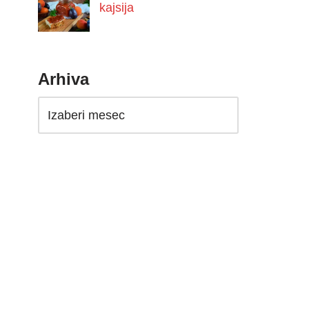
kajsija
Arhiva