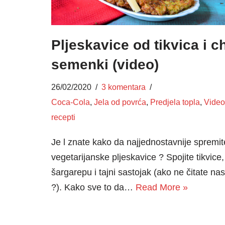
Pljeskavice od tikvica i c
semenki (video)
26/02/2020
3 komentara
Coca-Cola
,
Jela od povrća
,
Predjela topla
,
Video
recepti
Je l znate kako da najjednostavnije spremit
vegetarijanske pljeskavice ? Spojite tikvice,
šargarepu i tajni sastojak (ako ne čitate nas
?). Kako sve to da…
Read More »