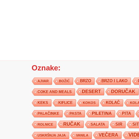
Oznake:
BRZO
BRZO I LAKO
AJVAR
BOŽIĆ
DESERT
DORUČAK
COKE AND MEALS
KEKS
KIFLICE
KOLAČ
KOKOS
KOLA
PILETINA
PITA
PALAČINKE
PASTA
RUČAK
SIR
SI
SALATA
ROLNICE
VID
VEČERA
USKRŠNJA JAJA
VANILA