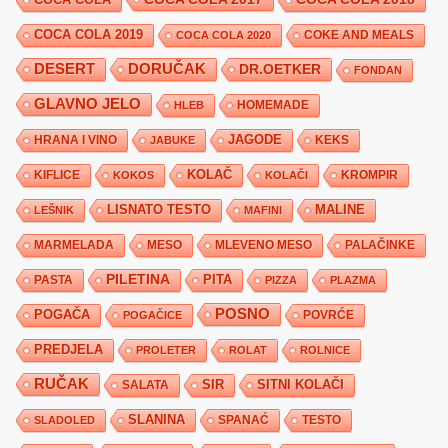
COCA COLA 2019
COKE AND MEALS
COCA COLA 2020
DESERT
DORUČAK
DR.OETKER
FONDAN
GLAVNO JELO
HLEB
HOMEMADE
JAGODE
HRANA I VINO
KEKS
JABUKE
KIFLICE
KOLAČ
KROMPIR
KOKOS
KOLAČI
LISNATO TESTO
MALINE
LEŠNIK
MAFINI
MARMELADA
MESO
MLEVENO MESO
PALAČINKE
PILETINA
PITA
PASTA
PIZZA
PLAZMA
POSNO
POGAČA
POVRĆE
POGAČICE
PREDJELA
PROLETER
ROLAT
ROLNICE
RUČAK
SIR
SITNI KOLAČI
SALATA
SLANINA
SPANAĆ
TESTO
SLADOLED