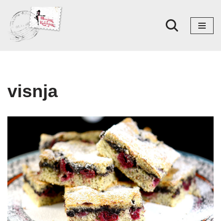
Skoči
na
sadržaj
visnja