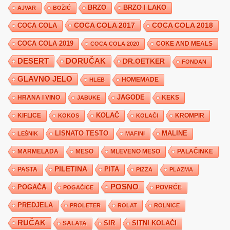
BRZO
BRZO I LAKO
AJVAR
BOŽIĆ
COCA COLA 2017
COCA COLA
COCA COLA 2018
COCA COLA 2019
COKE AND MEALS
COCA COLA 2020
DESERT
DORUČAK
DR.OETKER
FONDAN
GLAVNO JELO
HLEB
HOMEMADE
JAGODE
HRANA I VINO
KEKS
JABUKE
KIFLICE
KOLAČ
KROMPIR
KOKOS
KOLAČI
LISNATO TESTO
MALINE
LEŠNIK
MAFINI
MARMELADA
MESO
MLEVENO MESO
PALAČINKE
PILETINA
PITA
PASTA
PIZZA
PLAZMA
POSNO
POGAČA
POVRĆE
POGAČICE
PREDJELA
PROLETER
ROLAT
ROLNICE
RUČAK
SIR
SITNI KOLAČI
SALATA