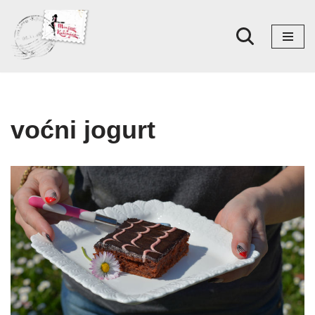
Skoči
na
sadržaj
voćni jogurt