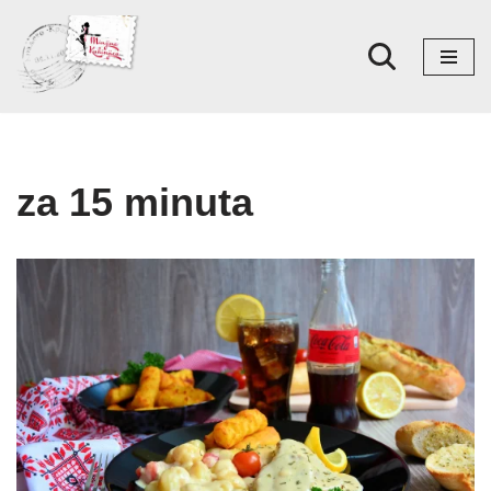
Skoči
na
sadržaj
za 15 minuta