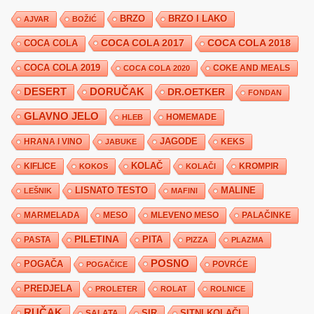
BRZO
BRZO I LAKO
AJVAR
BOŽIĆ
COCA COLA 2017
COCA COLA
COCA COLA 2018
COCA COLA 2019
COKE AND MEALS
COCA COLA 2020
DESERT
DORUČAK
DR.OETKER
FONDAN
GLAVNO JELO
HLEB
HOMEMADE
JAGODE
HRANA I VINO
KEKS
JABUKE
KIFLICE
KOLAČ
KROMPIR
KOKOS
KOLAČI
LISNATO TESTO
MALINE
LEŠNIK
MAFINI
MARMELADA
MESO
MLEVENO MESO
PALAČINKE
PILETINA
PITA
PASTA
PIZZA
PLAZMA
POSNO
POGAČA
POVRĆE
POGAČICE
PREDJELA
PROLETER
ROLAT
ROLNICE
RUČAK
SIR
SITNI KOLAČI
SALATA