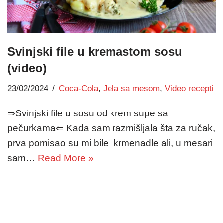
Svinjski file u kremastom sosu
(video)
23/02/2024
Coca-Cola
,
Jela sa mesom
,
Video recepti
⇒Svinjski file u sosu od krem supe sa
pečurkama⇐ Kada sam razmišljala šta za ručak,
prva pomisao su mi bile krmenadle ali, u mesari
sam…
Read More »