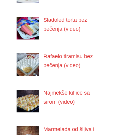
Sladoled torta bez
pečenja (video)
Rafaelo tiramisu bez
pečenja (video)
Najmekše kiflice sa
sirom (video)
Marmelada od šljiva i