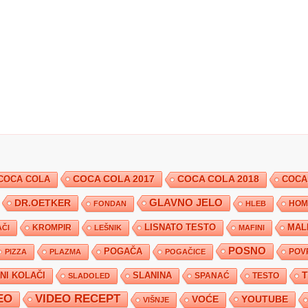
COCA COLA 2017
COCA COLA
COCA COLA 2018
COCA
DR.OETKER
GLAVNO JELO
FONDAN
HLEB
HOM
KROMPIR
LISNATO TESTO
MAL
ČI
LEŠNIK
MAFINI
POSNO
POGAČA
POV
PIZZA
PLAZMA
POGAČICE
TNI KOLAČI
SLANINA
SPANAĆ
TESTO
SLADOLED
EO
VIDEO RECEPT
YOUTUBE
VOĆE
VIŠNJE