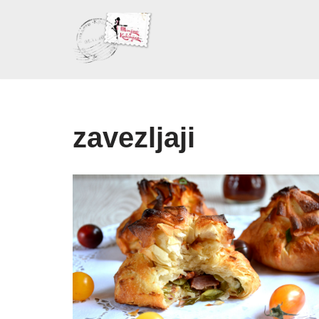
Skoči
na
sadržaj
zavezljaji