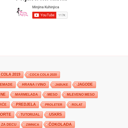
 COLA 2019
COCA COLA 2020
JAGODE
HRANA I VINO
EMADE
JABUKE
INE
MARMELADA
MESO
MLEVENO MESO
PREDJELA
RĆE
PROLETER
ROLAT
TORTE
USKRS
TUTORIJAL
ČOKOLADA
ZA DECU
ZIMNICA