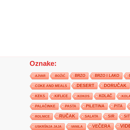
Oznake:
BRZO
BRZO I LAKO
AJVAR
BOŽIĆ
DESERT
DORUČAK
COKE AND MEALS
KEKS
KIFLICE
KOLAČ
KOKOS
KOLA
PILETINA
PITA
PALAČINKE
PASTA
RUČAK
SIR
SI
SALATA
ROLNICE
VID
VEČERA
USKRŠNJA JAJA
VANILA