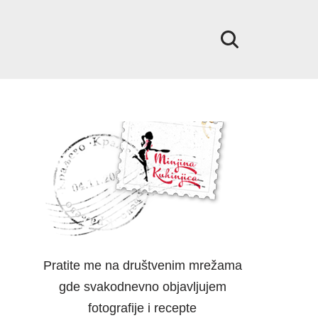
Pratite me na društvenim mrežama
gde svakodnevno objavljujem
fotografije i recepte