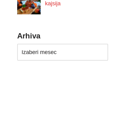
kajsija
Arhiva