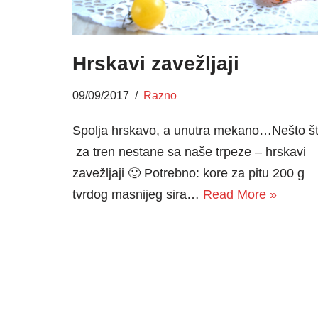
Hrskavi zavežljaji
09/09/2017
Razno
Spolja hrskavo, a unutra mekano…Nešto š
za tren nestane sa naše trpeze – hrskavi
zavežljaji 🙂 Potrebno: kore za pitu 200 g
tvrdog masnijeg sira…
Read More »