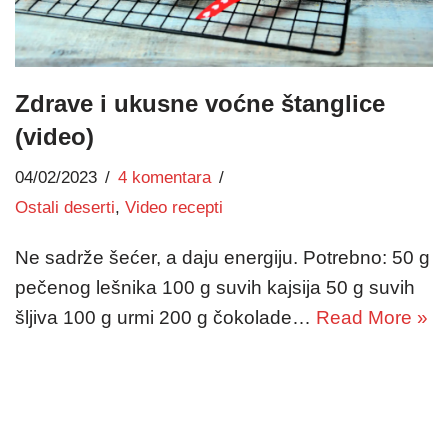
Zdrave i ukusne voćne štanglice
(video)
04/02/2023
4 komentara
Ostali deserti
,
Video recepti
Ne sadrže šećer, a daju energiju. Potrebno: 50 g
pečenog lešnika 100 g suvih kajsija 50 g suvih
šljiva 100 g urmi 200 g čokolade…
Read More »