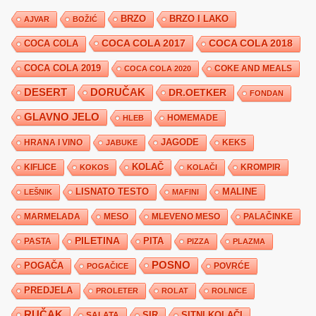
BRZO
BRZO I LAKO
AJVAR
BOŽIĆ
COCA COLA 2017
COCA COLA
COCA COLA 2018
COCA COLA 2019
COKE AND MEALS
COCA COLA 2020
DESERT
DORUČAK
DR.OETKER
FONDAN
GLAVNO JELO
HLEB
HOMEMADE
JAGODE
HRANA I VINO
KEKS
JABUKE
KIFLICE
KOLAČ
KROMPIR
KOKOS
KOLAČI
LISNATO TESTO
MALINE
LEŠNIK
MAFINI
MARMELADA
MESO
MLEVENO MESO
PALAČINKE
PILETINA
PITA
PASTA
PIZZA
PLAZMA
POSNO
POGAČA
POVRĆE
POGAČICE
PREDJELA
PROLETER
ROLAT
ROLNICE
RUČAK
SIR
SITNI KOLAČI
SALATA