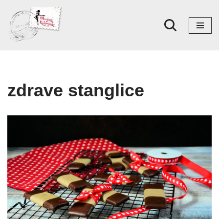
Skoči
na
sadržaj
zdrave stanglice