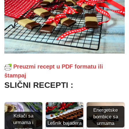
Preuzmi recept u PDF formatu ili
štampaj
SLIČNI RECEPTI :
Energetske
Kolači sa
bombice sa
urmama i
Lešnik bajadera
urmama