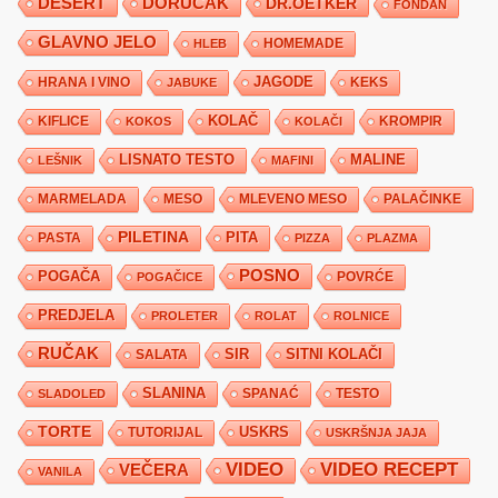
DESERT
DORUČAK
DR.OETKER
FONDAN
GLAVNO JELO
HLEB
HOMEMADE
JAGODE
HRANA I VINO
KEKS
JABUKE
KIFLICE
KOLAČ
KROMPIR
KOKOS
KOLAČI
LISNATO TESTO
MALINE
LEŠNIK
MAFINI
MARMELADA
MESO
MLEVENO MESO
PALAČINKE
PILETINA
PITA
PASTA
PIZZA
PLAZMA
POSNO
POGAČA
POVRĆE
POGAČICE
PREDJELA
PROLETER
ROLAT
ROLNICE
RUČAK
SIR
SITNI KOLAČI
SALATA
SLANINA
SPANAĆ
TESTO
SLADOLED
TORTE
USKRS
TUTORIJAL
USKRŠNJA JAJA
VIDEO
VIDEO RECEPT
VEČERA
VANILA