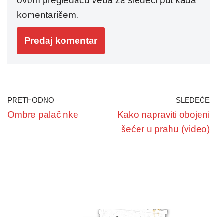
ovom pregledaču veba za sledeći put kada
komentarišem.
PRETHODNO
SLEDEĆE
Ombre palačinke
Kako napraviti obojeni
šećer u prahu (video)