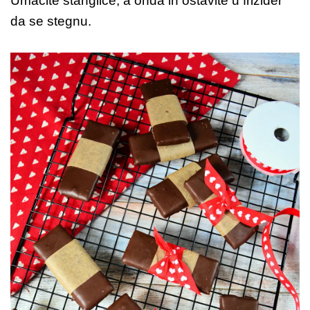
Umačite štanglice, a onda ih ostavite u frižider
da se stegnu.