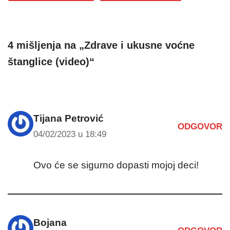
4 mišljenja na „Zdrave i ukusne voćne
štanglice (video)“
Tijana Petrović
ODGOVOR
04/02/2023 u 18:49
Ovo će se sigurno dopasti mojoj deci!
Bojana