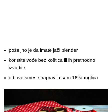
poželjno je da imate jači blender
koristite voće bez koštica ili ih prethodno
izvadite
od ove smese napravila sam 16 štanglica