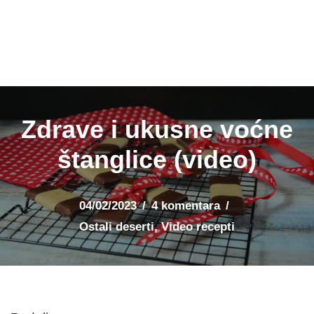
Zdrave i ukusne voćne
štanglice (video)
04/02/2023
4 komentara
Ostali deserti
,
Video recepti