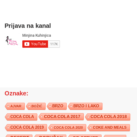
Prijava na kanal
Oznake:
BRZO
BRZO I LAKO
AJVAR
BOŽIĆ
COCA COLA 2017
COCA COLA
COCA COLA 2018
COCA COLA 2019
COKE AND MEALS
COCA COLA 2020