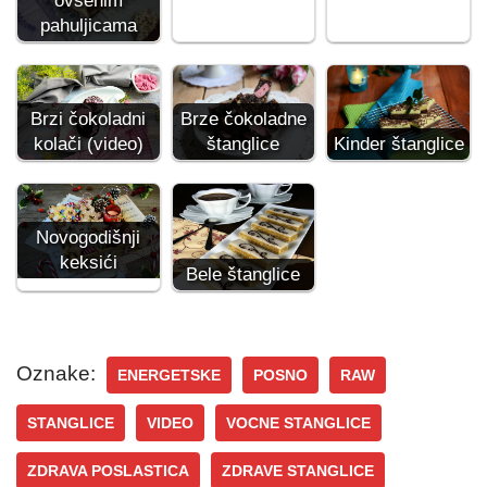
ovsenim
pahuljicama
Brzi čokoladni
Brze čokoladne
kolači (video)
štanglice
Kinder štanglice
Novogodišnji
keksići
Bele štanglice
Oznake:
ENERGETSKE
POSNO
RAW
STANGLICE
VIDEO
VOCNE STANGLICE
ZDRAVA POSLASTICA
ZDRAVE STANGLICE