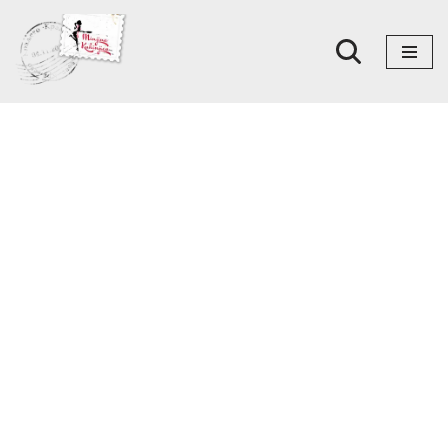
Skoči
na
sadržaj