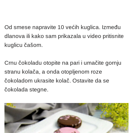
Od smese napravite 10 većih kuglica. Između
dlanova ili kako sam prikazala u video pritisnite
kuglicu čašom.
Crnu čokoladu otopite na pari i umačite gornju
stranu kolača, a onda otopljenom roze
čokoladom ukrasite kolač. Ostavite da se
čokolada stegne.