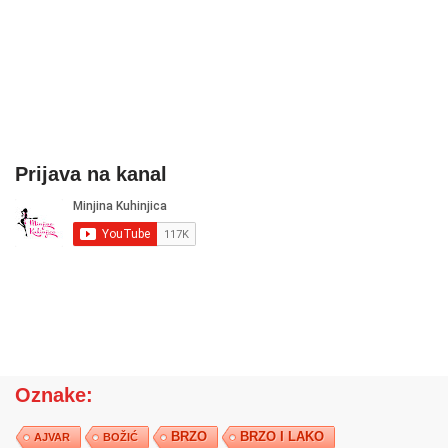
Prijava na kanal
Oznake:
BRZO
BRZO I LAKO
AJVAR
BOŽIĆ