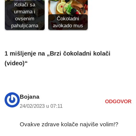
Kolači sa
urmama i
ovsenim
Čokoladni
pahuljicama
avokado mus
1 mišljenje na „Brzi čokoladni kolači
(video)“
Bojana
ODGOVOR
24/02/2023 u 07:11
Ovakve zdrave kolače najviše volim!?