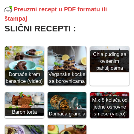
Preuzmi recept u PDF formatu ili
štampaj
SLIČNI RECEPTI :
Chia puding sa
ovsenim
pahuljicama
Domaće krem
Veganske kocke
bananice (video)
sa borovnicama
Mix 8 kolača od
jedne osnovne
Baron torta
Domaća granola
smese (video)