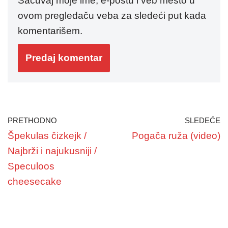
Sačuvaj moje ime, e-poštu i veb mesto u
ovom pregledaču veba za sledeći put kada
komentarišem.
PRETHODNO
SLEDEĆE
Špekulas čizkejk /
Pogača ruža (video)
Najbrži i najukusniji /
Speculoos
cheesecake