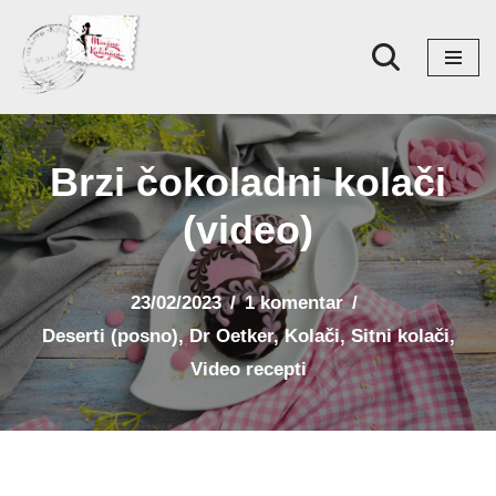
Skoči
na
sadržaj
Brzi čokoladni kolači
(video)
23/02/2023
1 komentar
Deserti (posno)
,
Dr Oetker
,
Kolači
,
Sitni kolači
,
Video recepti