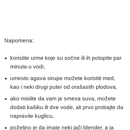
Napomena:
koristite urme koje su sočne ili ih potopite par
minuta u vodi,
umesto agava sirupe možete koristiti med,
kao i neki drugi puter od orašastih plodova,
ako mislite da vam je smesa suva, možete
dodati kašiku ili dve vode, ali prvo probajte da
napravite kuglicu,
poželjno je da imate neki jači blender, a ja