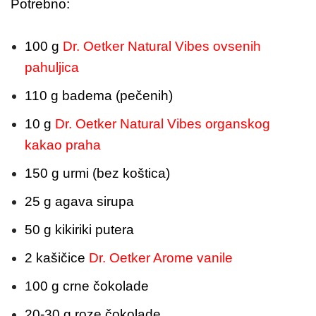
Potrebno:
100 g
Dr. Oetker Natural Vibes ovsenih
pahuljica
110 g badema (pečenih)
10 g
Dr. Oetker
Natural Vibes organskog
kakao praha
150 g urmi (bez koštica)
25 g agava sirupa
50 g kikiriki putera
2 kašičice
Dr. Oetker Arome vanile
1
00 g crne čokolade
20-30 g roze čokolade