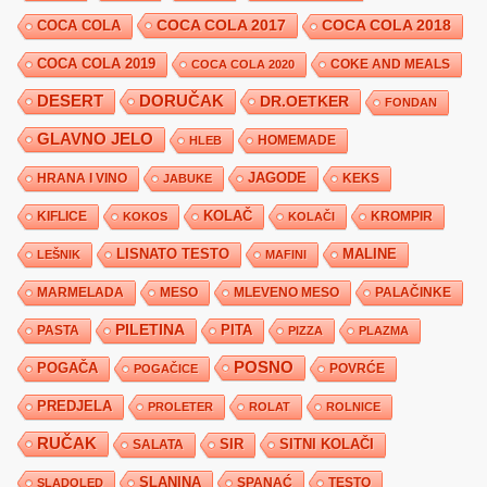
COCA COLA 2017
COCA COLA
COCA COLA 2018
COCA COLA 2019
COKE AND MEALS
COCA COLA 2020
DESERT
DORUČAK
DR.OETKER
FONDAN
GLAVNO JELO
HLEB
HOMEMADE
JAGODE
HRANA I VINO
KEKS
JABUKE
KIFLICE
KOLAČ
KROMPIR
KOKOS
KOLAČI
LISNATO TESTO
MALINE
LEŠNIK
MAFINI
MARMELADA
MESO
MLEVENO MESO
PALAČINKE
PILETINA
PITA
PASTA
PIZZA
PLAZMA
POSNO
POGAČA
POVRĆE
POGAČICE
PREDJELA
PROLETER
ROLAT
ROLNICE
RUČAK
SIR
SITNI KOLAČI
SALATA
SLANINA
SPANAĆ
TESTO
SLADOLED