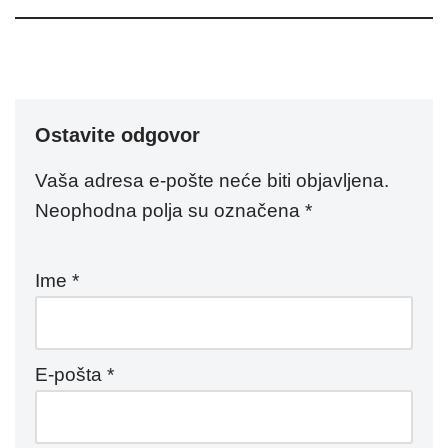
Ostavite odgovor
Vaša adresa e-pošte neće biti objavljena.
Neophodna polja su označena
*
Ime
*
E-pošta
*