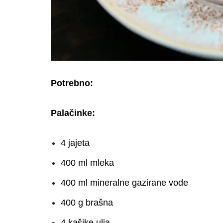
Potrebno:
Palačinke:
4 jajeta
400 ml mleka
400 ml mineralne gazirane vode
400 g brašna
4 kašike ulja