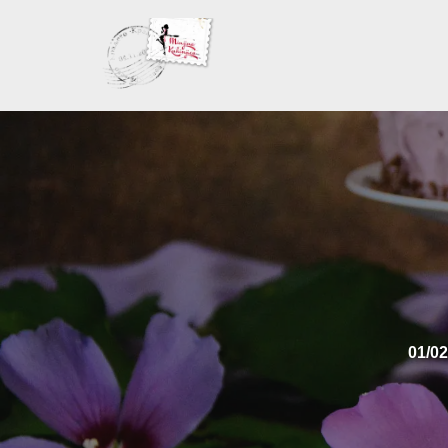
Skoči
na
sadržaj
01/02