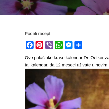
Podeli recept:
F
Pi
Vi
W
M
S
a
nt
b
h
e
h
Ove palačinke krase kalendar Dr. Oetker za
c
er
er
at
ss
ar
taj kalendar, da 12 meseci uživate u novim
e
e
s
e
e
b
st
A
n
o
p
g
o
p
er
k