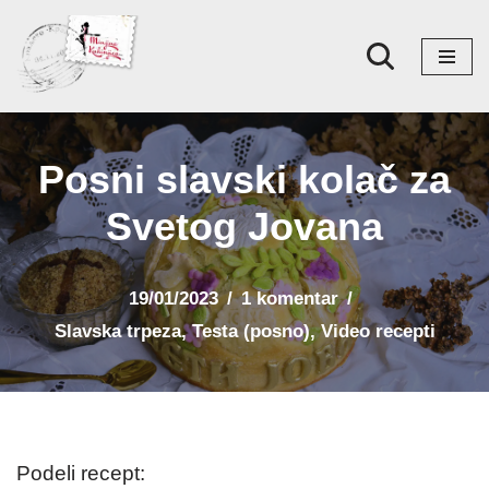
Skoči
na
sadržaj
Posni slavski kolač za
Svetog Jovana
19/01/2023
1 komentar
Slavska trpeza
,
Testa (posno)
,
Video recepti
Podeli recept: