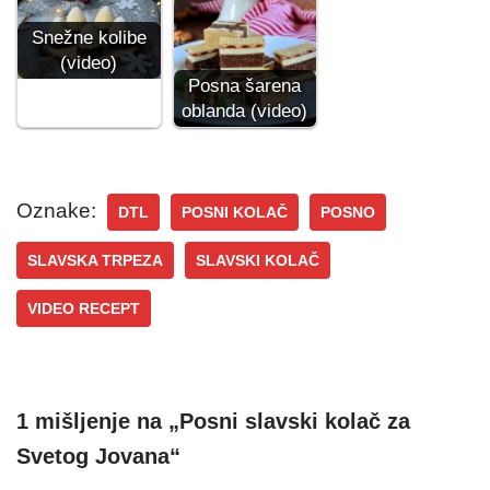
Snežne kolibe
(video)
Posna šarena
oblanda (video)
Oznake:
DTL
POSNI KOLAČ
POSNO
SLAVSKA TRPEZA
SLAVSKI KOLAČ
VIDEO RECEPT
1 mišljenje na „Posni slavski kolač za
Svetog Jovana“