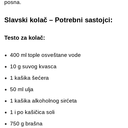
posna.
Slavski kolač – Potrebni sastojci:
Testo za kolač:
400 ml tople osveštane vode
10 g suvog kvasca
1 kašika šećera
50 ml ulja
1 kašika alkoholnog sirćeta
1 i po kašičica soli
750 g brašna