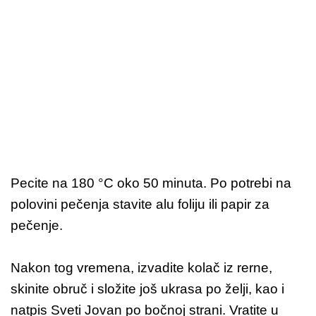
Pecite na 180 °C oko 50 minuta. Po potrebi na
polovini pečenja stavite alu foliju ili papir za
pečenje.
Nakon tog vremena, izvadite kolač iz rerne,
skinite obruč i složite još ukrasa po želji, kao i
natpis Sveti Jovan po bočnoj strani. Vratite u