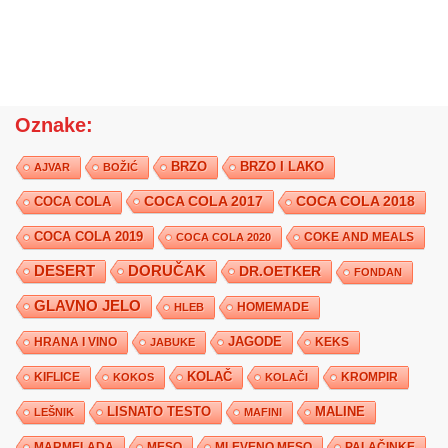
Oznake:
BRZO
BRZO I LAKO
AJVAR
BOŽIĆ
COCA COLA 2017
COCA COLA
COCA COLA 2018
COCA COLA 2019
COKE AND MEALS
COCA COLA 2020
DESERT
DORUČAK
DR.OETKER
FONDAN
GLAVNO JELO
HLEB
HOMEMADE
JAGODE
HRANA I VINO
KEKS
JABUKE
KIFLICE
KOLAČ
KROMPIR
KOKOS
KOLAČI
LISNATO TESTO
MALINE
LEŠNIK
MAFINI
MARMELADA
MESO
MLEVENO MESO
PALAČINKE