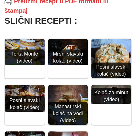
Preuzmi recept u PDF formatu ili
štampaj
SLIČNI RECEPTI :
Torta Monte
Mrsni slavski
(video)
kolač (video)
Posni slavski
kolač (video)
Kolač za minut
(video)
Posni slavski
Manastirski
kolač (video)
kolač na vodi
(video)