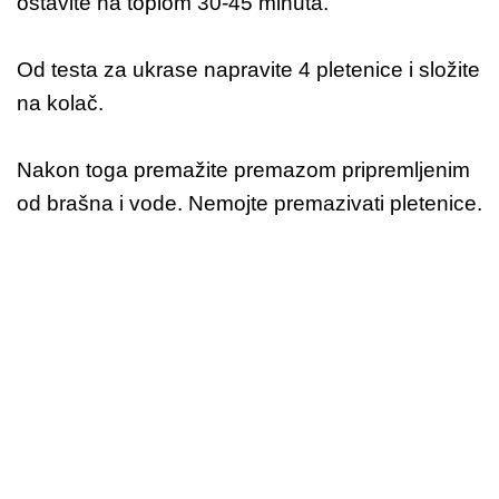
ostavite na toplom 30-45 minuta.
Od testa za ukrase napravite 4 pletenice i složite
na kolač.
Nakon toga premažite premazom pripremljenim
od brašna i vode. Nemojte premazivati pletenice.