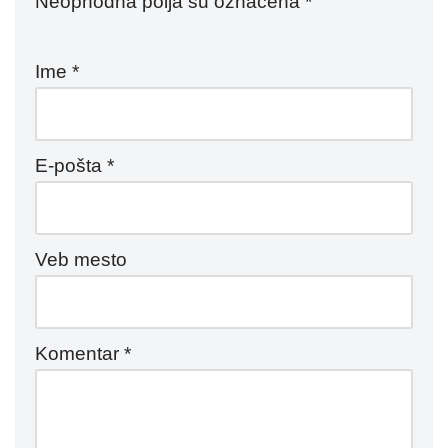
Neophodna polja su označena
*
Ime
*
E-pošta
*
Veb mesto
Komentar
*