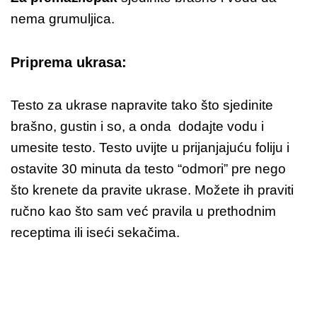
nema grumuljica.
Priprema ukrasa:
Testo za ukrase napravite tako što sjedinite
brašno, gustin i so, a onda dodajte vodu i
umesite testo. Testo uvijte u prijanjajuću foliju i
ostavite 30 minuta da testo “odmori” pre nego
što krenete da pravite ukrase. Možete ih praviti
ručno kao što sam već pravila u prethodnim
receptima ili iseći sekačima.