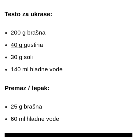
Testo za ukrase:
200 g brašna
40 g
gustina
30 g soli
140 ml hladne vode
Premaz / lepak:
25 g brašna
60 ml hladne vode