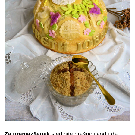
Za premaz/lepak
sjedinite brašno i vodu da