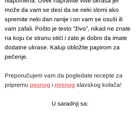
Napomena: Uvek napravite više ukrasa jer
može da vam se desi da se neki slomi ako
spremite neki dan ranije i on vam se osuši ili
vam zafali. Pošto je testo “živo”, nikad ne znate
na koju će stranu otići i zato je dobro da imate
dodatne ukrase. Kalup obložite papirom za
pečenje.
Preporučujem vam da pogledate recepte za
pripremu
posnog
i
mrsnog
slavskog kolača!
U saradnji sa: