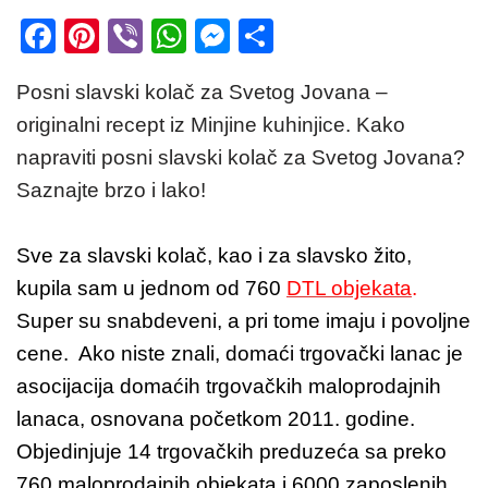
F
Pi
Vi
W
M
S
a
nt
b
h
e
h
Posni slavski kolač za Svetog Jovana –
c
er
er
at
ss
ar
originalni recept iz Minjine kuhinjice. Kako
e
e
s
e
e
napraviti posni slavski kolač za Svetog Jovana?
b
st
A
n
Saznajte brzo i lako!
o
p
g
o
p
er
Sve za slavski kolač, kao i za slavsko žito,
k
kupila sam u jednom od 760
DTL objekata
.
Super su snabdeveni, a pri tome imaju i povoljne
cene. Ako niste znali, domaći trgovački lanac je
asocijacija domaćih trgovačkih maloprodajnih
lanaca, osnovana početkom 2011. godine.
Objedinjuje 14 trgovačkih preduzeća sa preko
760 maloprodajnih objekata i 6000 zaposlenih