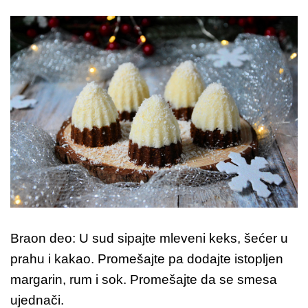
Braon deo: U sud sipajte mleveni keks, šećer u
prahu i kakao. Promešajte pa dodajte istopljen
margarin, rum i sok. Promešajte da se smesa
ujednači.