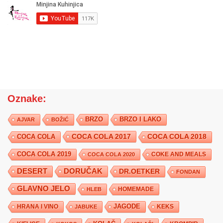
Oznake:
BRZO
BRZO I LAKO
AJVAR
BOŽIĆ
COCA COLA 2017
COCA COLA
COCA COLA 2018
COCA COLA 2019
COKE AND MEALS
COCA COLA 2020
DESERT
DORUČAK
DR.OETKER
FONDAN
GLAVNO JELO
HLEB
HOMEMADE
JAGODE
HRANA I VINO
KEKS
JABUKE