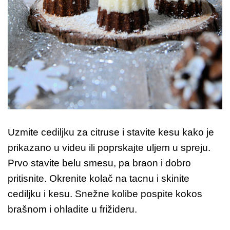
Uzmite cediljku za citruse i stavite kesu kako je
prikazano u videu ili poprskajte uljem u spreju.
Prvo stavite belu smesu, pa braon i dobro
pritisnite. Okrenite kolač na tacnu i skinite
cediljku i kesu. Snežne kolibe pospite kokos
brašnom i ohladite u frižideru.