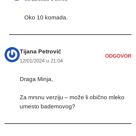
Oko 10 komada.
Tijana Petrović
ODGOVOR
12/01/2024 u 21:04
Draga Minja,
Za mrsnu verziju – može li obično mleko
umesto bademovog?