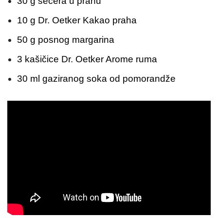
30 g šećera u prahu
10 g Dr. Oetker Kakao praha
50 g posnog margarina
3 kašičice Dr. Oetker Arome ruma
30 ml gaziranog soka od pomorandže