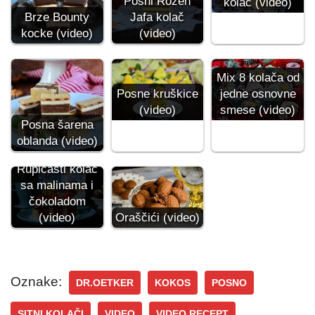
Posni Rozen
kolač (video)
Brze Bounty
Jafa kolač
kocke (video)
(video)
Mix 8 kolača od
Posne kruškice
jedne osnovne
(video)
smese (video)
Posna šarena
oblanda (video)
Rupičasti kolač
sa malinama i
čokoladom
(video)
Oraščići (video)
Oznake:
DR.OETKER
KOKOS
POSNO
SITNI KOLAČI
VIDEO
VIDEO RECEPT