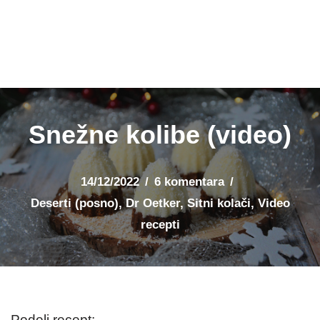
Snežne kolibe (video)
14/12/2022
6 komentara
Deserti (posno)
,
Dr Oetker
,
Sitni kolači
,
Video
recepti
Podeli recept: