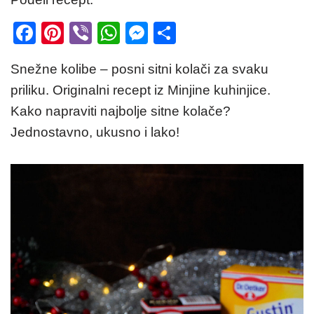
F
Pi
Vi
W
M
S
a
nt
b
h
e
h
Snežne kolibe – posni sitni kolači za svaku
c
er
er
at
ss
ar
priliku. Originalni recept iz Minjine kuhinjice.
e
e
s
e
e
Kako napraviti najbolje sitne kolače?
b
st
A
n
Jednostavno, ukusno i lako!
o
p
g
o
p
er
k