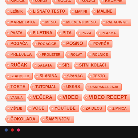
KIFLICE
KOLAČ
KROMPIR
KOKOS
KOLAČI
LISNATO TESTO
MALINE
LEŠNIK
MAFINI
MARMELADA
MESO
MLEVENO MESO
PALAČINKE
PILETINA
PITA
PASTA
PIZZA
PLAZMA
POSNO
POGAČA
POVRĆE
POGAČICE
PREDJELA
PROLETER
ROLAT
ROLNICE
RUČAK
SIR
SITNI KOLAČI
SALATA
SLANINA
SPANAĆ
TESTO
SLADOLED
TORTE
USKRS
TUTORIJAL
USKRŠNJA JAJA
VIDEO
VIDEO RECEPT
VEČERA
VANILA
YOUTUBE
VOĆE
ZA DECU
VIŠNJE
ZIMNICA
ČOKOLADA
ŠAMPINJONI