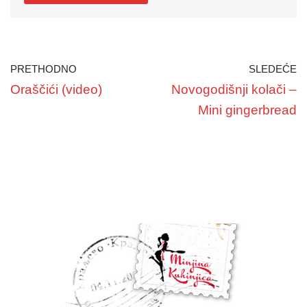
PRETHODNO
SLEDEĆE
Oraščići (video)
Novogodišnji kolači –
Mini gingerbread