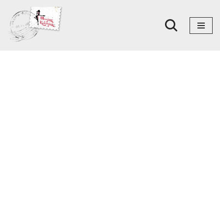
Skoči
na
sadržaj