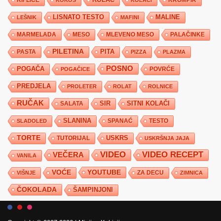
LISNATO TESTO
MALINE
LEŠNIK
MAFINI
MARMELADA
MESO
MLEVENO MESO
PALAČINKE
PILETINA
PITA
PASTA
PIZZA
PLAZMA
POSNO
POGAČA
POVRĆE
POGAČICE
PREDJELA
PROLETER
ROLAT
ROLNICE
RUČAK
SIR
SITNI KOLAČI
SALATA
SLANINA
SPANAĆ
TESTO
SLADOLED
TORTE
USKRS
TUTORIJAL
USKRŠNJA JAJA
VIDEO
VIDEO RECEPT
VEČERA
VANILA
YOUTUBE
VOĆE
ZA DECU
VIŠNJE
ZIMNICA
ČOKOLADA
ŠAMPINJONI