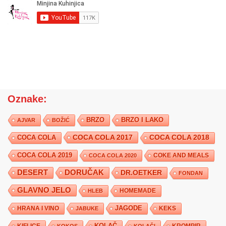
Oznake:
BRZO
BRZO I LAKO
AJVAR
BOŽIĆ
COCA COLA 2017
COCA COLA
COCA COLA 2018
COCA COLA 2019
COKE AND MEALS
COCA COLA 2020
DESERT
DORUČAK
DR.OETKER
FONDAN
GLAVNO JELO
HLEB
HOMEMADE
JAGODE
HRANA I VINO
KEKS
JABUKE
KIFLICE
KOLAČ
KROMPIR
KOKOS
KOLAČI