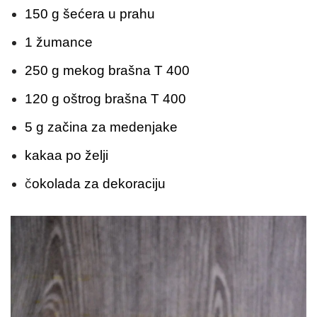
150 g šećera u prahu
1 žumance
250 g mekog brašna T 400
120 g oštrog brašna T 400
5 g začina za medenjake
kakaa po želji
č
okolada za dekoraciju