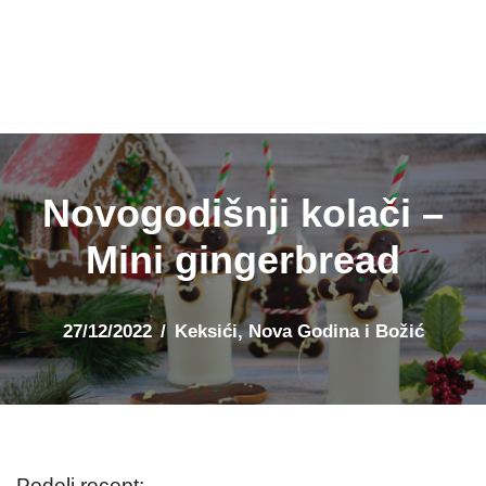
Novogodišnji kolači –
Mini gingerbread
27/12/2022
Keksići
,
Nova Godina i Božić
Podeli recept: