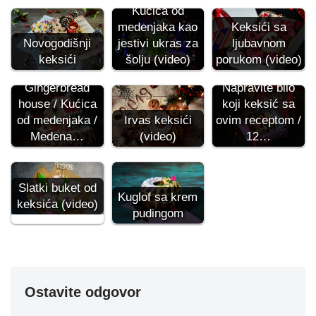
Kućica od
medenjaka kao
Keksići sa
Novogodišnji
jestivi ukras za
ljubavnom
keksići
šolju (video)
porukom (video)
Gingerbread
Napravite bilo
house / Kućica
koji keksić sa
od medenjaka /
Irvas keksići
ovim receptom /
Medena…
(video)
12…
Slatki buket od
Kuglof sa krem
keksića (video)
pudingom
Ostavite odgovor