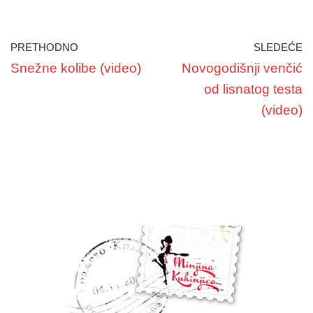
PRETHODNO
SLEDEĆE
Snežne kolibe (video)
Novogodišnji venčić
od lisnatog testa
(video)