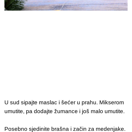
U sud sipajte maslac i šećer u prahu. Mikserom
umutite, pa dodajte žumance i još malo umutite.
Posebno sjedinite brašna i začin za medenjake.