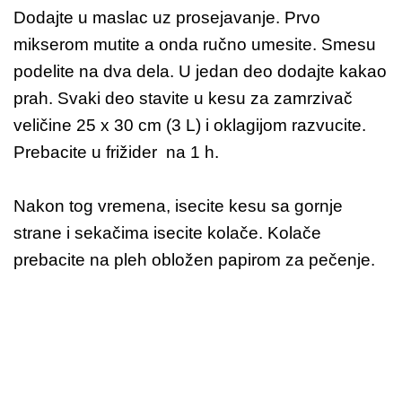
Dodajte u maslac uz prosejavanje. Prvo
mikserom mutite a onda ručno umesite. Smesu
podelite na dva dela. U jedan deo dodajte kakao
prah. Svaki deo stavite u kesu za zamrzivač
veličine 25 x 30 cm (3 L) i oklagijom razvucite.
Prebacite u frižider na 1 h.
Nakon tog vremena, isecite kesu sa gornje
strane i sekačima isecite kolače. Kolače
prebacite na pleh obložen papirom za pečenje.