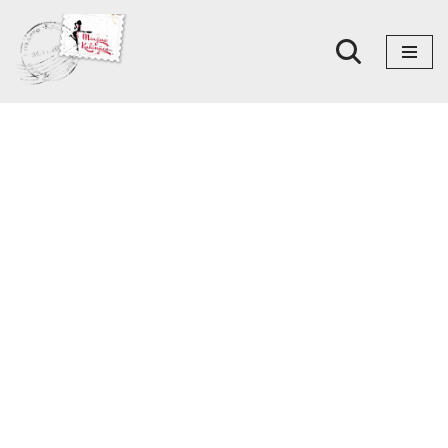
Skoči
na
sadržaj