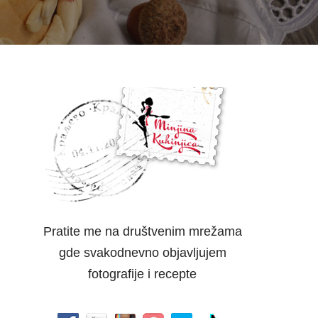
Pratite me na društvenim mrežama
gde svakodnevno objavljujem
fotografije i recepte