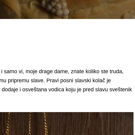
 i samo vi, moje drage dame, znate koliko ste truda,
amu pripremu slave. Pravi posni slavski kolač je
dodaje i osveštana vodica koju je pred slavu sveštenik