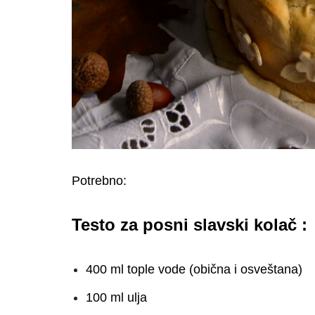
Potrebno:
Testo za posni slavski kolač :
400 ml tople vode (obična i osveštana)
100 ml ulja