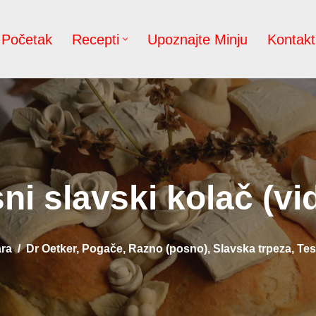
Početak
Recepti
Upoznajte Minju
Kontakt
ni slavski kolač (vi
ra
Dr Oetker
,
Pogače
,
Razno (posno)
,
Slavska trpeza
,
Tes