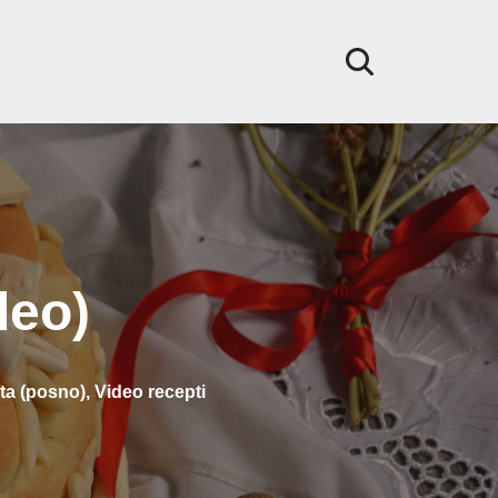
deo)
ta (posno)
,
Video recepti