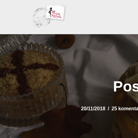
Skoči
na
sadržaj
Pos
20/11/2018
25 komenta