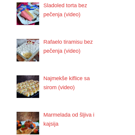
Sladoled torta bez
pečenja (video)
Rafaelo tiramisu bez
pečenja (video)
Najmekše kiflice sa
sirom (video)
Marmelada od šljiva i
kajsija