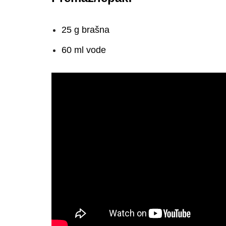
25 g brašna
60 ml vode