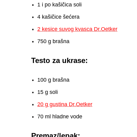
1 i po kašičica soli
4 kašičice šećera
2 kesice suvog kvasca Dr.Oetker
750 g brašna
Testo za ukrase:
100 g brašna
15 g soli
20 g gustina Dr.Oetker
70 ml hladne vode
Premaz/lepak: