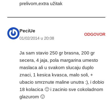
prelivom,extra užitak
PeciUe
ODGOVOR
01/02/2014 u 20:08
Ja sam stavio 250 gr brasna, 200 gr
secera, 4 jaja, pola margarina umesto
maslaca ali u svakom slucaju duplo
znaci, 1 kesica kvasca, malo soli, +
ubacio smrznute maline unutra :), i dobio
18 kolacica 🙂 i zacinio sve cokoladnom
glazurom 🙂