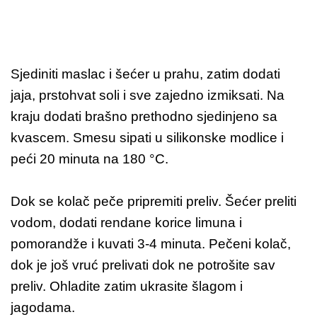
Sjediniti maslac i šećer u prahu, zatim dodati
jaja, prstohvat soli i sve zajedno izmiksati. Na
kraju dodati brašno prethodno sjedinjeno sa
kvascem. Smesu sipati u silikonske modlice i
peći 20 minuta na 180 °C.
Dok se kolač peče pripremiti preliv. Šećer preliti
vodom, dodati rendane korice limuna i
pomorandže i kuvati 3-4 minuta. Pečeni kolač,
dok je još vruć prelivati dok ne potrošite sav
preliv. Ohladite zatim ukrasite šlagom i
jagodama.