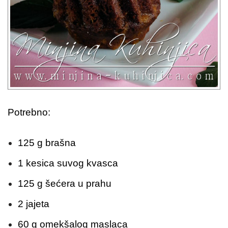
Potrebno:
125 g brašna
1 kesica suvog kvasca
125 g šećera u prahu
2 jajeta
60 g omekšalog maslaca