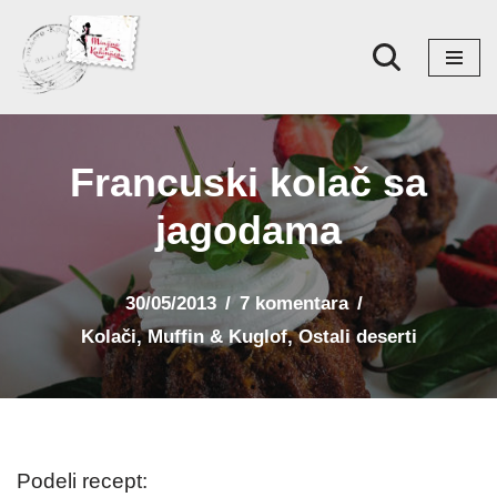
Skoči
na
sadržaj
Francuski kolač sa
jagodama
30/05/2013
7 komentara
Kolači
,
Muffin & Kuglof
,
Ostali deserti
Podeli recept: