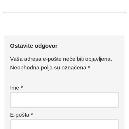
Ostavite odgovor
Vaša adresa e-pošte neće biti objavljena.
Neophodna polja su označena
*
Ime
*
E-pošta
*