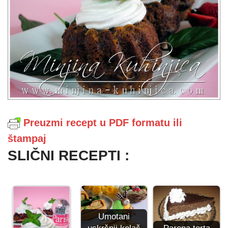
Preuzmi recept u PDF formatu ili
štampaj
SLIČNI RECEPTI :
Umotani