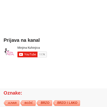
Prijava na kanal
Oznake:
BRZO
BRZO I LAKO
AJVAR
BOŽIĆ