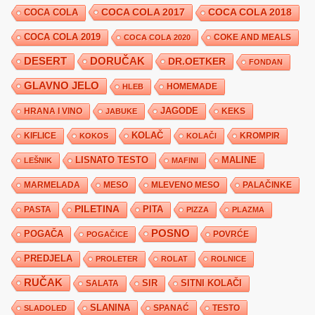
COCA COLA 2017
COCA COLA
COCA COLA 2018
COCA COLA 2019
COKE AND MEALS
COCA COLA 2020
DESERT
DORUČAK
DR.OETKER
FONDAN
GLAVNO JELO
HLEB
HOMEMADE
JAGODE
HRANA I VINO
KEKS
JABUKE
KIFLICE
KOLAČ
KROMPIR
KOKOS
KOLAČI
LISNATO TESTO
MALINE
LEŠNIK
MAFINI
MARMELADA
MESO
MLEVENO MESO
PALAČINKE
PILETINA
PITA
PASTA
PIZZA
PLAZMA
POSNO
POGAČA
POVRĆE
POGAČICE
PREDJELA
PROLETER
ROLAT
ROLNICE
RUČAK
SIR
SITNI KOLAČI
SALATA
SLANINA
SPANAĆ
TESTO
SLADOLED