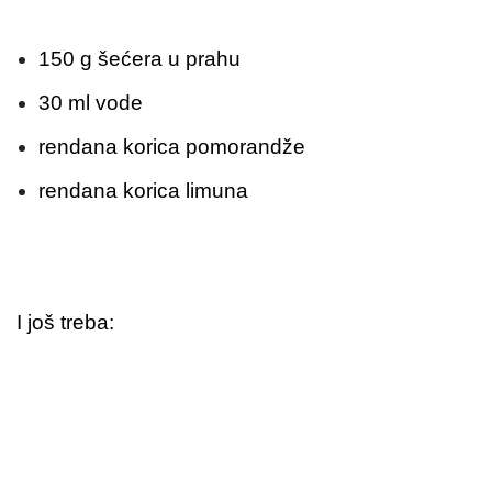
150 g šećera u prahu
30 ml vode
rendana korica pomorandže
rendana korica limuna
I još treba: