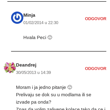
Minja
ODGOVOR
01/02/2014 u 22:30
Hvala Peci 🙂
Deandrej
ODGOVOR
30/05/2013 u 14:39
Moram i ja jedno pitanje 🙂
Prelivaju se dok su u modlama ili se
izvade pa onda?
Znas da volim zalivene kolace tako da ce i