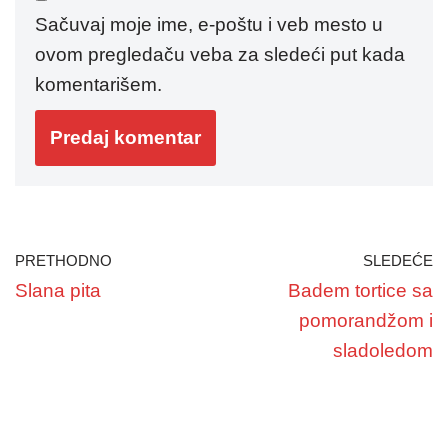
Sačuvaj moje ime, e-poštu i veb mesto u
ovom pregledaču veba za sledeći put kada
komentarišem.
PRETHODNO
SLEDEĆE
Slana pita
Badem tortice sa
pomorandžom i
sladoledom