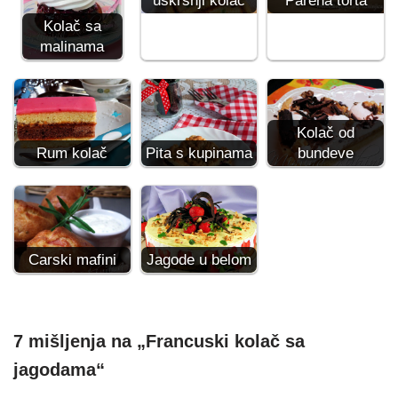
uskršnji kolač
Parena torta
Kolač sa
malinama
Kolač od
Rum kolač
Pita s kupinama
bundeve
Carski mafini
Jagode u belom
7 mišljenja na „Francuski kolač sa
jagodama“