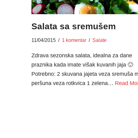
Salata sa sremušem
11/04/2015
1 komentar
Salate
Zdrava sezonska salata, idealna za dane
praznika kada imate višak kuvanih jaja 🙂
Potrebno: 2 skuvana jajeta veza sremuša 
peršuna veza rotkvica 1 zelena…
Read Mo