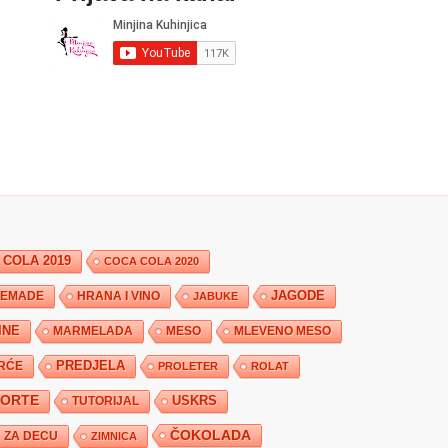
 COLA 2019
COCA COLA 2020
JAGODE
HRANA I VINO
EMADE
JABUKE
INE
MARMELADA
MESO
MLEVENO MESO
PREDJELA
RĆE
PROLETER
ROLAT
TORTE
USKRS
TUTORIJAL
ČOKOLADA
ZA DECU
ZIMNICA