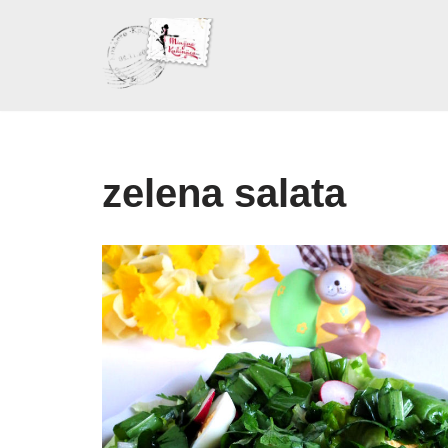
Skoči
na
sadržaj
zelena salata