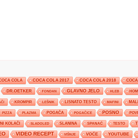
COCA COLA 2017
COCA COLA
COCA COLA 2018
COCA
DR.OETKER
GLAVNO JELO
FONDAN
HLEB
HOM
KROMPIR
LISNATO TESTO
MAL
ČI
LEŠNIK
MAFINI
POSNO
POGAČA
POV
PIZZA
PLAZMA
POGAČICE
TNI KOLAČI
SLANINA
SPANAĆ
TESTO
SLADOLED
EO
VIDEO RECEPT
YOUTUBE
VOĆE
VIŠNJE