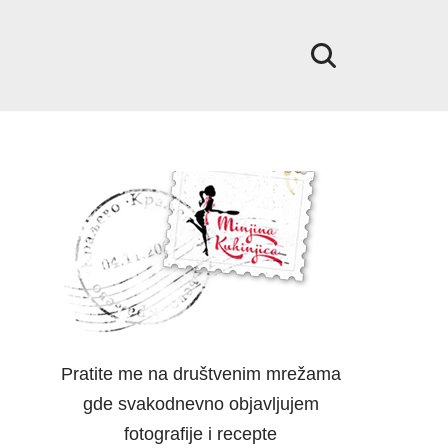
Pratite me na društvenim mrežama
gde svakodnevno objavljujem
fotografije i recepte