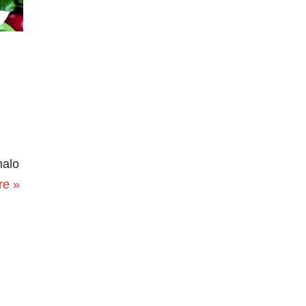
malo
re »