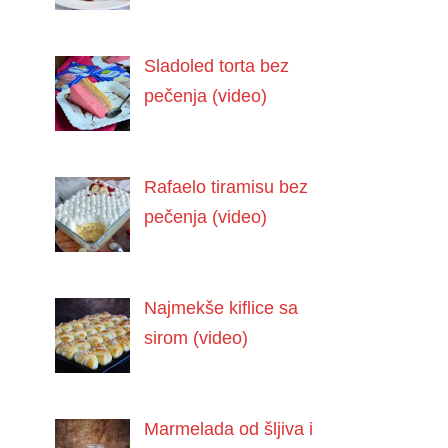
Sladoled torta bez
pečenja (video)
Rafaelo tiramisu bez
pečenja (video)
Najmekše kiflice sa
sirom (video)
Marmelada od šljiva i