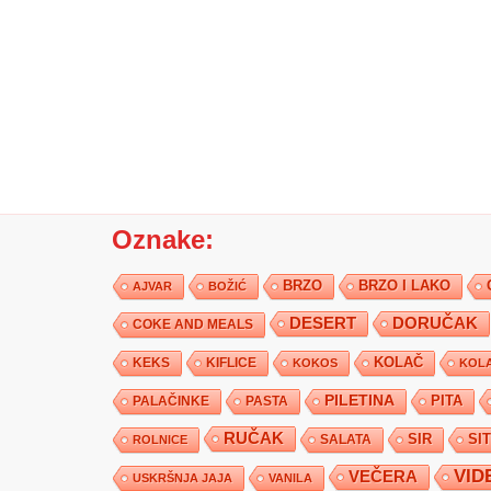
Oznake:
BRZO
BRZO I LAKO
AJVAR
BOŽIĆ
DESERT
DORUČAK
COKE AND MEALS
KEKS
KIFLICE
KOLAČ
KOKOS
KOLA
PILETINA
PITA
PALAČINKE
PASTA
RUČAK
SIR
SI
SALATA
ROLNICE
VID
VEČERA
USKRŠNJA JAJA
VANILA