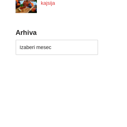
kajsija
Arhiva