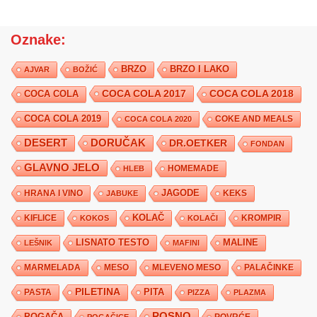
Oznake:
BRZO
BRZO I LAKO
AJVAR
BOŽIĆ
COCA COLA 2017
COCA COLA
COCA COLA 2018
COCA COLA 2019
COKE AND MEALS
COCA COLA 2020
DESERT
DORUČAK
DR.OETKER
FONDAN
GLAVNO JELO
HLEB
HOMEMADE
JAGODE
HRANA I VINO
KEKS
JABUKE
KIFLICE
KOLAČ
KROMPIR
KOKOS
KOLAČI
LISNATO TESTO
MALINE
LEŠNIK
MAFINI
MARMELADA
MESO
MLEVENO MESO
PALAČINKE
PILETINA
PITA
PASTA
PIZZA
PLAZMA
POSNO
POGAČA
POVRĆE
POGAČICE