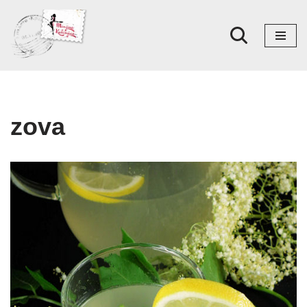
Skoči
na
sadržaj
zova