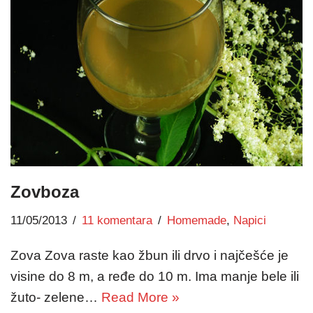
Zovboza
11/05/2013
11 komentara
Homemade
,
Napici
Zova Zova raste kao žbun ili drvo i najčešće je
visine do 8 m, a ređe do 10 m. Ima manje bele ili
žuto- zelene…
Read More »