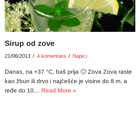
Sirup od zove
21/06/2013
4 komentara
Napici
Danas, na +37 °C, baš prija 🙂 Zova Zova raste
kao žbun ili drvo i najčešće je visine do 8 m, a
ređe do 10…
Read More »