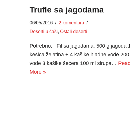
Trufle sa jagodama
06/05/2016
2 komentara
Deserti u čaši
,
Ostali deserti
Potrebno: Fil sa jagodama: 500 g jagoda 
kesica želatina + 4 kašike hladne vode 200
vode 3 kašike šećera 100 ml sirupa…
Rea
More »