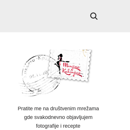
Pratite me na društvenim mrežama
gde svakodnevno objavljujem
fotografije i recepte