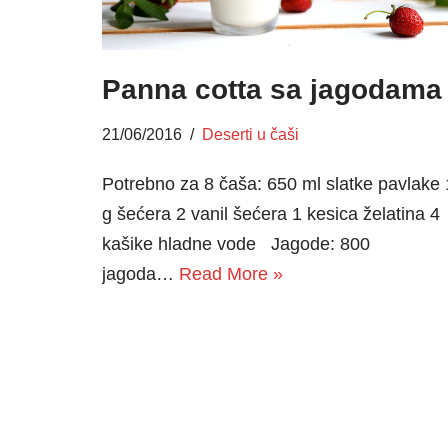
Panna cotta sa jagodama
21/06/2016
Deserti u čaši
Potrebno za 8 čaša: 650 ml slatke pavlake
g šećera 2 vanil šećera 1 kesica želatina 4
kašike hladne vode Jagode: 800
jagoda…
Read More »