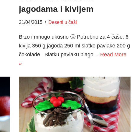
jagodama i kivijem
21/04/2015
Deserti u čaši
Brzo i mnogo ukusno 🙂 Potrebno za 4 čaše: 6
kivija 350 g jagoda 250 ml slatke pavlake 200 g
čokolade Slatku pavlaku blago…
Read More
»