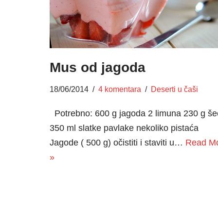
Mus od jagoda
18/06/2014
4 komentara
Deserti u čaši
Potrebno: 600 g jagoda 2 limuna 230 g še
350 ml slatke pavlake nekoliko pistaća
Jagode ( 500 g) očistiti i staviti u…
Read M
»