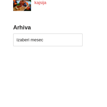
kajsija
Arhiva