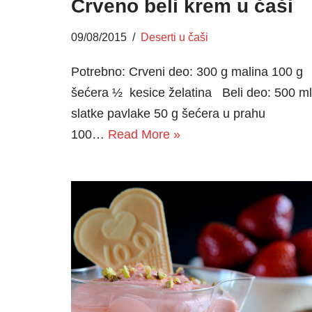
Crveno beli krem u čaši
09/08/2015
Deserti u čaši
Potrebno: Crveni deo: 300 g malina 100 g
šećera ½ kesice želatina Beli deo: 500 ml
slatke pavlake 50 g šećera u prahu
100…
Read More »