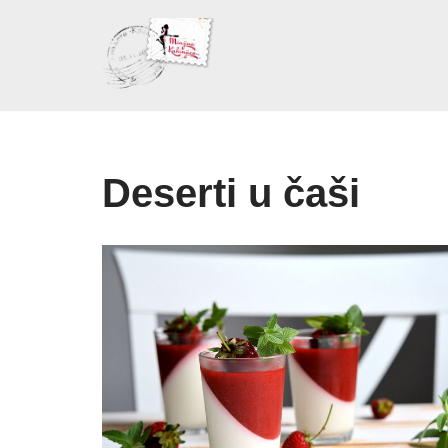
Skoči
na
sadržaj
Deserti u čaši