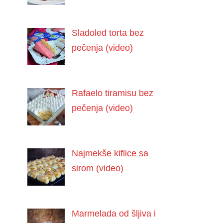
Sladoled torta bez
pečenja (video)
Rafaelo tiramisu bez
pečenja (video)
Najmekše kiflice sa
sirom (video)
Marmelada od šljiva i