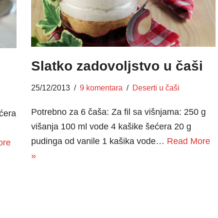
Slatko zadovoljstvo u čaši
25/12/2013
9 komentara
Deserti u čaši
Potrebno za 6 čaša: Za fil sa višnjama: 250 g
ćera
višanja 100 ml vode 4 kašike šećera 20 g
pudinga od vanile 1 kašika vode…
Read More
ore
»