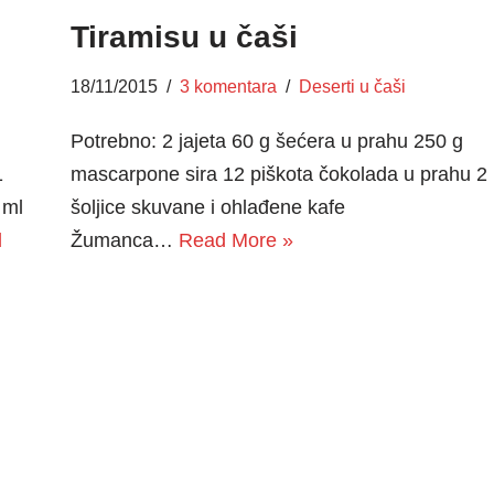
Tiramisu u čaši
18/11/2015
3 komentara
Deserti u čaši
Potrebno: 2 jajeta 60 g šećera u prahu 250 g
1
mascarpone sira 12 piškota čokolada u prahu 2
 ml
šoljice skuvane i ohlađene kafe
d
Žumanca…
Read More »