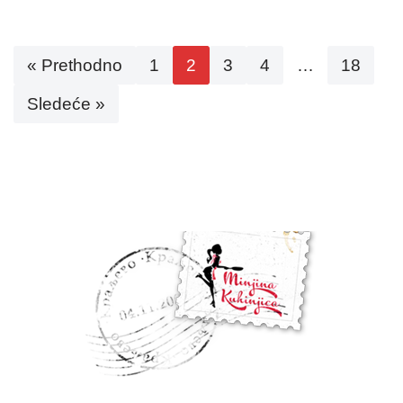
« Prethodno
1
2
3
4
…
18
Sledeće »