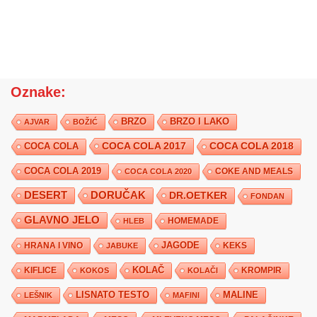
Oznake:
BRZO
BRZO I LAKO
AJVAR
BOŽIĆ
COCA COLA 2017
COCA COLA
COCA COLA 2018
COCA COLA 2019
COKE AND MEALS
COCA COLA 2020
DESERT
DORUČAK
DR.OETKER
FONDAN
GLAVNO JELO
HLEB
HOMEMADE
JAGODE
HRANA I VINO
KEKS
JABUKE
KIFLICE
KOLAČ
KROMPIR
KOKOS
KOLAČI
LISNATO TESTO
MALINE
LEŠNIK
MAFINI