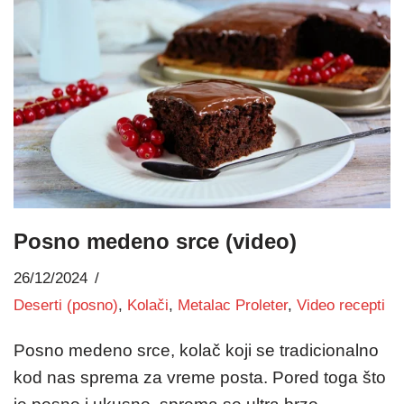
Posno medeno srce (video)
26/12/2024
Deserti (posno)
,
Kolači
,
Metalac Proleter
,
Video recepti
Posno medeno srce, kolač koji se tradicionalno
kod nas sprema za vreme posta. Pored toga što