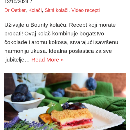
13/10/2024
Dr Oetker
,
Kolači
,
Sitni kolači
,
Video recepti
Uživajte u Bounty kolaču: Recept koji morate
probati! Ovaj kolač kombinuje bogatstvo
čokolade i aromu kokosa, stvarajući savršenu
harmoniju ukusa. Idealna poslastica za sve
ljubitelje…
Read More »