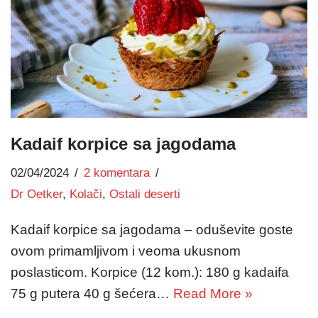
Kadaif korpice sa jagodama
02/04/2024
2 komentara
Dr Oetker
,
Kolači
,
Ostali deserti
Kadaif korpice sa jagodama – oduševite goste
ovom primamljivom i veoma ukusnom
poslasticom. Korpice (12 kom.): 180 g kadaifa
75 g putera 40 g šećera…
Read More »