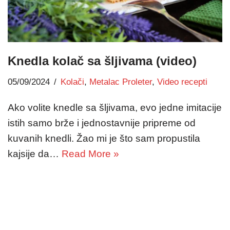
Knedla kolač sa šljivama (video)
05/09/2024
Kolači
,
Metalac Proleter
,
Video recepti
Ako volite knedle sa šljivama, evo jedne imitacije
istih samo brže i jednostavnije pripreme od
kuvanih knedli. Žao mi je što sam propustila
kajsije da…
Read More »