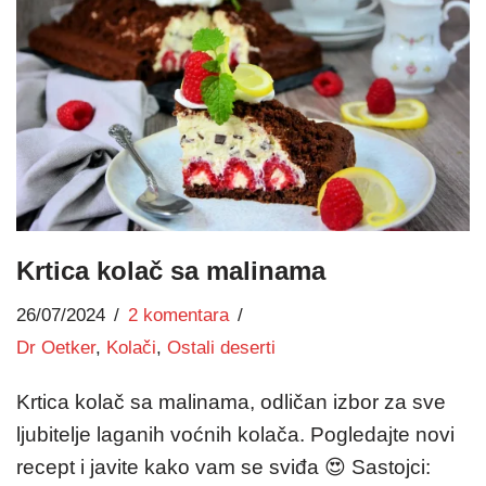
Krtica kolač sa malinama
26/07/2024
2 komentara
Dr Oetker
,
Kolači
,
Ostali deserti
Krtica kolač sa malinama, odličan izbor za sve
ljubitelje laganih voćnih kolača. Pogledajte novi
recept i javite kako vam se sviđa 😍 Sastojci: