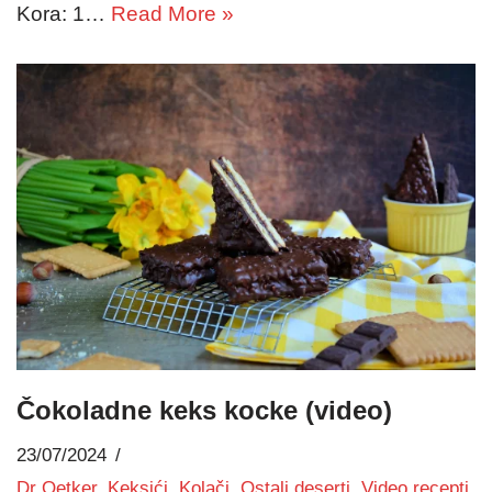
Kora: 1…
Read More »
Čokoladne keks kocke (video)
23/07/2024
Dr Oetker
,
Keksići
,
Kolači
,
Ostali deserti
,
Video recepti