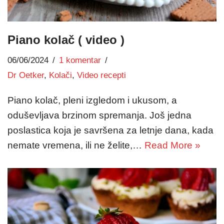
Piano kolač ( video )
06/06/2024
1 komentar
Dr Oetker
,
Kolači
,
Video recepti
Piano kolač, pleni izgledom i ukusom, a
oduševljava brzinom spremanja. Još jedna
poslastica koja je savršena za letnje dana, kada
nemate vremena, ili ne želite,…
Read More »