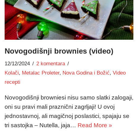
Novogodišnji brownies (video)
12/12/2024
2 komentara
Kolači
,
Metalac Proleter
,
Nova Godina i Božić
,
Video
recepti
Novogodišnji browniesi nisu samo slatki zalogaji,
oni su pravi mali praznični zagrljaji! U ovoj
jednostavnoj, ali magičnoj poslastici, spajaju se
tri sastojka – Nutella, jaja…
Read More »