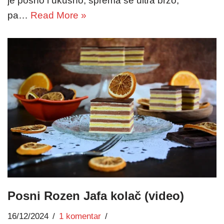
je posno i ukusno, sprema se ultra brzo,
pa…
Read More »
Posni Rozen Jafa kolač (video)
16/12/2024
1 komentar