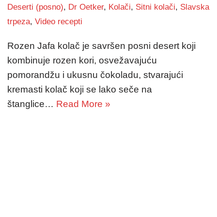
Deserti (posno)
,
Dr Oetker
,
Kolači
,
Sitni kolači
,
Slavska
trpeza
,
Video recepti
Rozen Jafa kolač je savršen posni desert koji
kombinuje rozen kori, osvežavajuću
pomorandžu i ukusnu čokoladu, stvarajući
kremasti kolač koji se lako seče na
štanglice…
Read More »