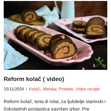
Reform kolač ( video)
15/11/2024
Kolači
,
Metalac Proleter
,
Video recepti
Reform kolač, torta ili rolat, za ljubitelje starinski i
čokoladnih poslastica savršen izbor. Pre