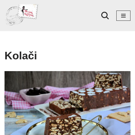
Skoči
na
sadržaj
Kolači