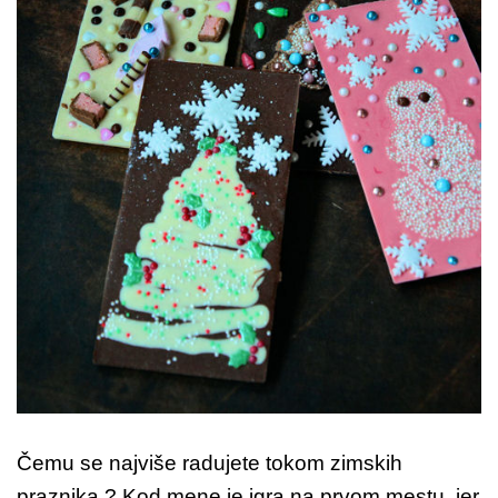
Čemu se najviše radujete tokom zimskih
praznika ? Kod mene je igra na prvom mestu, jer