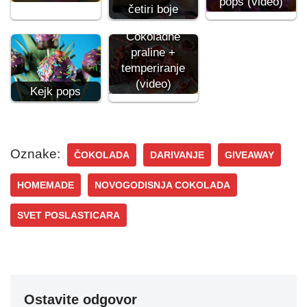
pops (video)
četiri boje
Čokoladne
praline +
temperiranje
(video)
Kejk pops
Oznake:
ČOKOLADA
DARIVANJE
GIVEAWAY
HOMEMADE
NOVOGODISNJA COKOLADA
SVET POSLASTICARA
Ostavite odgovor