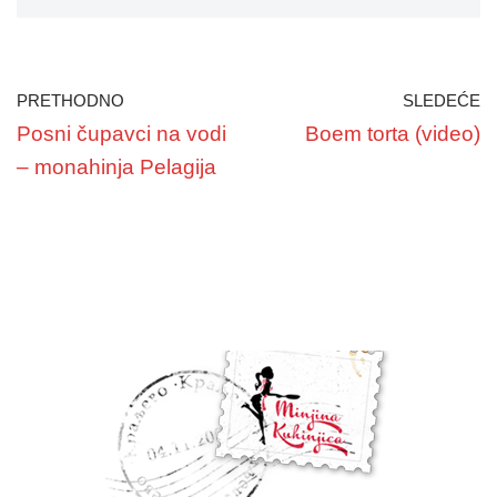
PRETHODNO
SLEDEĆE
Posni čupavci na vodi
Boem torta (video)
– monahinja Pelagija