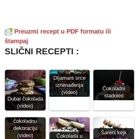
Preuzmi recept u PDF formatu ili
štampaj
SLIČNI RECEPTI :
Dijamant srce
iznenađenja
Čokoladni
(video)
sladoled
Dubai čokolada
(video)
Tutorijal za
čokoladnu
dekoraciju
Šareni kejk
(video)
Čokolada u