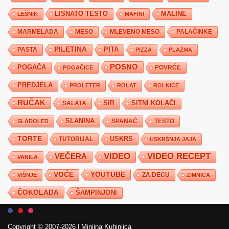
LISNATO TESTO
MALINE
LEŠNIK
MAFINI
MARMELADA
MESO
MLEVENO MESO
PALAČINKE
PILETINA
PITA
PASTA
PIZZA
PLAZMA
POSNO
POGAČA
POVRĆE
POGAČICE
PREDJELA
PROLETER
ROLAT
ROLNICE
RUČAK
SIR
SITNI KOLAČI
SALATA
SLANINA
SPANAĆ
TESTO
SLADOLED
TORTE
USKRS
TUTORIJAL
USKRŠNJA JAJA
VIDEO
VIDEO RECEPT
VEČERA
VANILA
YOUTUBE
VOĆE
ZA DECU
VIŠNJE
ZIMNICA
ČOKOLADA
ŠAMPINJONI
Copyright © 2007-2026
|
Minjina Kuhinjica