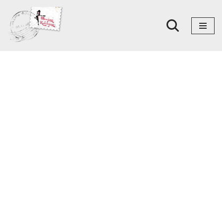
Skoči
na
sadržaj