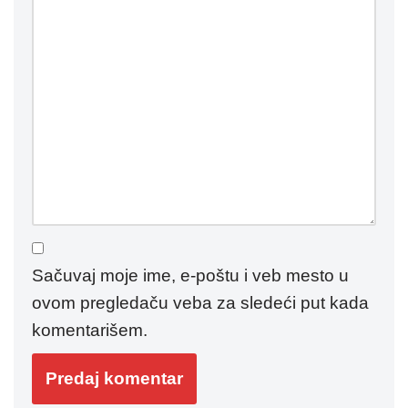
Sačuvaj moje ime, e-poštu i veb mesto u
ovom pregledaču veba za sledeći put kada
komentarišem.