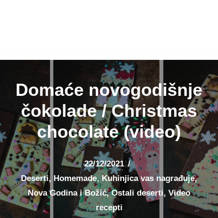
Domaće novogodišnje
čokolade / Christmas
chocolate (video)
22/12/2021
Deserti
,
Homemade
,
Kuhinjica vas nagrađuje
,
Nova Godina i Božić
,
Ostali deserti
,
Video
recepti