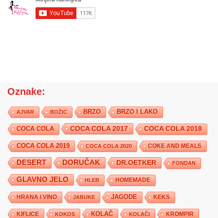
Oznake:
BRZO
BRZO I LAKO
AJVAR
BOŽIĆ
COCA COLA 2017
COCA COLA
COCA COLA 2018
COCA COLA 2019
COKE AND MEALS
COCA COLA 2020
DESERT
DORUČAK
DR.OETKER
FONDAN
GLAVNO JELO
HLEB
HOMEMADE
JAGODE
HRANA I VINO
KEKS
JABUKE
KIFLICE
KOLAČ
KROMPIR
KOKOS
KOLAČI