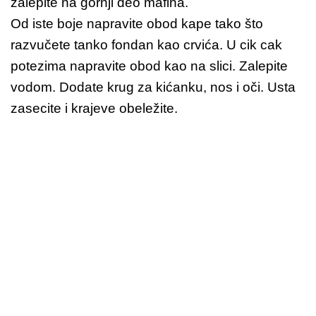
zalepite na gornji deo mafina.
Od iste boje napravite obod kape tako što
razvučete tanko fondan kao crvića. U cik cak
potezima napravite obod kao na slici. Zalepite
vodom. Dodate krug za kićanku, nos i oči. Usta
zasecite i krajeve obeležite.