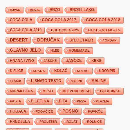
BRZO
BRZO I LAKO
AJVAR
BOŽIĆ
COCA COLA 2017
COCA COLA
COCA COLA 2018
COCA COLA 2019
COKE AND MEALS
COCA COLA 2020
DESERT
DORUČAK
DR.OETKER
FONDAN
GLAVNO JELO
HLEB
HOMEMADE
JAGODE
HRANA I VINO
KEKS
JABUKE
KIFLICE
KOLAČ
KROMPIR
KOKOS
KOLAČI
LISNATO TESTO
MALINE
LEŠNIK
MAFINI
MARMELADA
MESO
MLEVENO MESO
PALAČINKE
PILETINA
PITA
PASTA
PIZZA
PLAZMA
POSNO
POGAČA
POVRĆE
POGAČICE
PREDJELA
PROLETER
ROLAT
ROLNICE