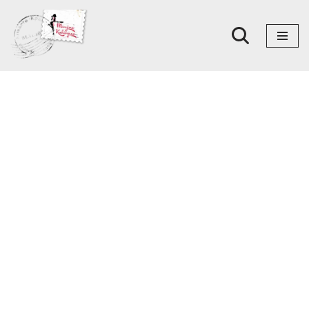
Skoči
na
sadržaj