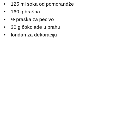
• 125 ml soka od pomorandže
• 160 g brašna
• ½ praška za pecivo
• 30 g čokolade u prahu
• fondan za dekoraciju