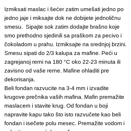
Izmiksati maslac i šećer zatim umešati jedno po
jedno jaje i miksajte dok ne dobijete jednoličnu
smesu. Sipajte sok zatim dodajte brašno koje
smo prethodno sjedinili sa praškom za pecivo i
čokoladom u prahu. Izmiksajte na srednjoj brzini.
Smesu sipati do 2/3 kalupa za mafine. Peći u
zagrejanoj rerni na 180 °C oko 22-23 minuta ili
zavisno od vaše rerne. Mafine ohladiti pre
dekorisanja.
Beli fondan razvucite na 3-4 mm i izvadite
krugove prečnika vaših mafina. Mafin premažite
maslacem i stavite krug. Od fondan u boji
napravite kapu tako što isto razvučete kao beli
fondan i isečete polu mesec. Premažite vodom i