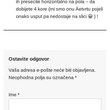
ih presecite horizontalno na pola – da
dobijete 4 kore (mi smo onu Äetvrtu pojeli
onako usput pa nedostaje na slici 😀 ) !
Ostavite odgovor
Vaša adresa e-pošte neće biti objavljena.
Neophodna polja su označena
*
Ime
*