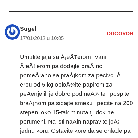
Sugel
ODGOVOR
17/01/2012 u 10:05
Umutite jaja sa Å¡eÄ‡erom i vanil
Å¡eÄ‡erom pa dodajte braÅ¡no
pomeÅ¡ano sa praÅ¡kom za pecivo. Å
erpu od 5 kg obloÅ¾ite papirom za
peÄenje ili je dobro podmaÅ¾ite i pospite
braÅ¡nom pa sipajte smesu i pecite na 200
stepeni oko 15-tak minuta tj. dok ne
porumeni. Na isti naÄin napravite joÅ¡
jednu koru. Ostavite kore da se ohlade pa