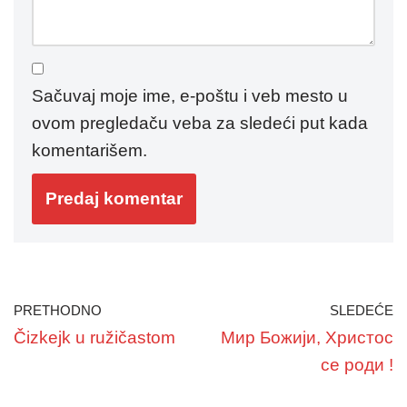
Sačuvaj moje ime, e-poštu i veb mesto u
ovom pregledaču veba za sledeći put kada
komentarišem.
PRETHODNO
SLEDEĆE
Čizkejk u ružičastom
Мир Божији, Христос
се роди !