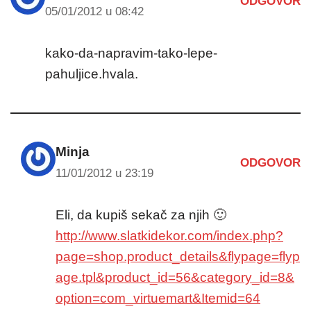
ODGOVOR
05/01/2012 u 08:42
kako-da-napravim-tako-lepe-
pahuljice.hvala.
Minja
ODGOVOR
11/01/2012 u 23:19
Eli, da kupiš sekač za njih 🙂
http://www.slatkidekor.com/index.php?
page=shop.product_details&flypage=flyp
age.tpl&product_id=56&category_id=8&
option=com_virtuemart&Itemid=64