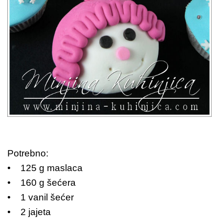
Potrebno:
• 125 g maslaca
• 160 g šećera
• 1 vanil šećer
• 2 jajeta