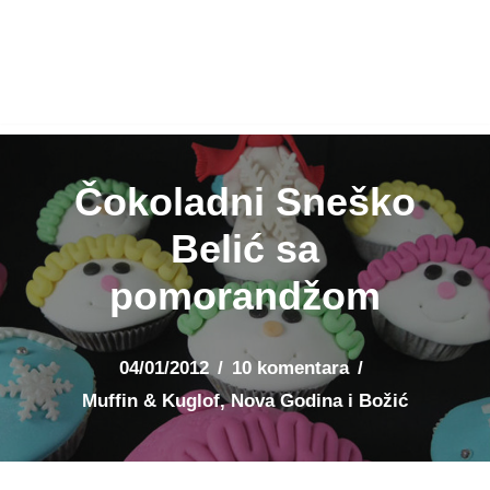
Čokoladni Sneško
Belić sa
pomorandžom
04/01/2012
10 komentara
Muffin & Kuglof
,
Nova Godina i Božić