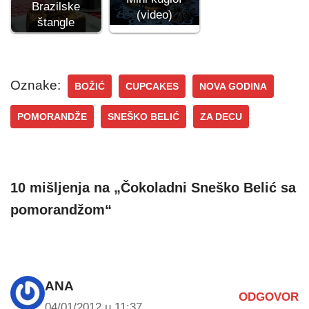
Brazilske
(video)
štangle
Oznake:
BOŽIĆ
CUPCAKES
NOVA GODINA
POMORANDŽE
SNEŠKO BELIĆ
ZA DECU
10 mišljenja na „Čokoladni Sneško Belić sa
pomorandžom“
ANA
ODGOVOR
04/01/2012 u 11:37