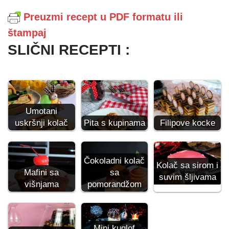
Preuzmi recept u PDF formatu ili
štampaj
SLIČNI RECEPTI :
Umotani
Filipove kocke
uskršnji kolač
Pita s kupinama
Čokoladni kolač
Kolač sa sirom i
Mafini sa
sa
suvim šljivama
višnjama
pomorandžom
Mini kuglof