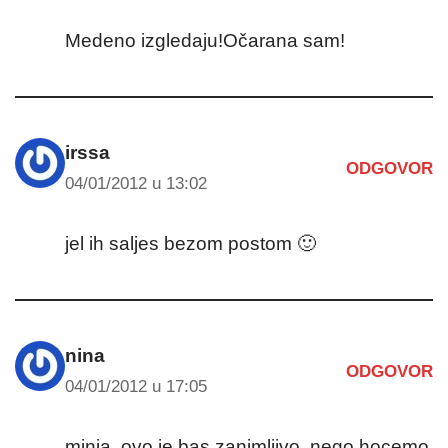
Medeno izgledaju!Očarana sam!
irssa
ODGOVOR
04/01/2012 u 13:02
jel ih saljes bezom postom 🙂
nina
ODGOVOR
04/01/2012 u 17:05
minja, ovo je bas zanimljivo, nego hocemo