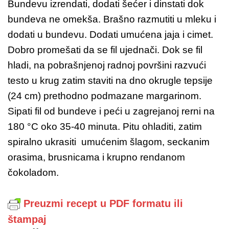
Bundevu izrendati, dodati šećer i dinstati dok
bundeva ne omekša. Brašno razmutiti u mleku i
dodati u bundevu. Dodati umućena jaja i cimet.
Dobro promešati da se fil ujednači. Dok se fil
hladi, na pobrašnjenoj radnoj površini razvući
testo u krug zatim staviti na dno okrugle tepsije
(24 cm) prethodno podmazane margarinom.
Sipati fil od bundeve i peći u zagrejanoj rerni na
180 °C oko 35-40 minuta. Pitu ohladiti, zatim
spiralno ukrasiti umućenim šlagom, seckanim
orasima, brusnicama i krupno rendanom
čokoladom.
Preuzmi recept u PDF formatu ili
štampaj