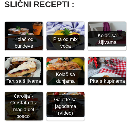
SLIČNI RECEPTI :
Kolač sa
Pita od mix
Kolač od
šljivama
voća
bundeve
Kolač sa
Tart sa šljivama
dunjama
Pita s kupinama
Pita "Šumska
čarolija"-
Galette sa
Crostata "La
jagodama
magia del
(video)
bosco"