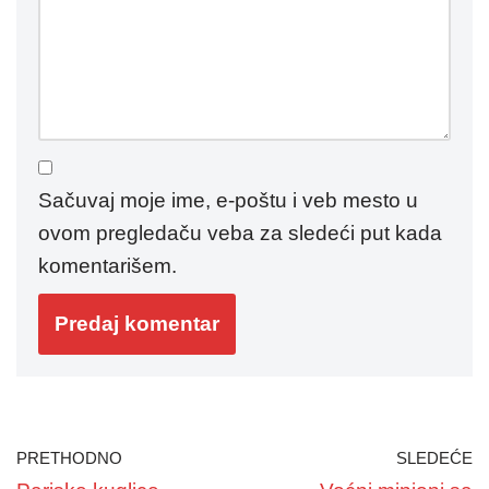
Sačuvaj moje ime, e-poštu i veb mesto u
ovom pregledaču veba za sledeći put kada
komentarišem.
PRETHODNO
SLEDEĆE