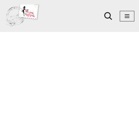
Skoči
na
sadržaj