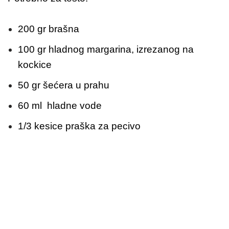
200 gr brašna
100 gr hladnog margarina, izrezanog na
kockice
50 gr šećera u prahu
60 ml hladne vode
1/3 kesice praška za pecivo