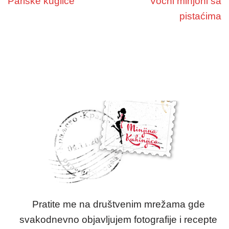
Pariske kuglice
Voćni minjoni sa
pistaćima
Pratite me na društvenim mrežama gde
svakodnevno objavljujem fotografije i recepte