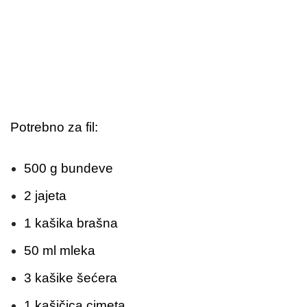
Potrebno za fil:
500 g bundeve
2 jajeta
1 kašika brašna
50 ml mleka
3 kašike šećera
1 kašičica cimeta