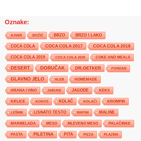
Oznake:
BRZO
BRZO I LAKO
AJVAR
BOŽIĆ
COCA COLA 2017
COCA COLA
COCA COLA 2018
COCA COLA 2019
COKE AND MEALS
COCA COLA 2020
DESERT
DORUČAK
DR.OETKER
FONDAN
GLAVNO JELO
HLEB
HOMEMADE
JAGODE
HRANA I VINO
KEKS
JABUKE
KIFLICE
KOLAČ
KROMPIR
KOKOS
KOLAČI
LISNATO TESTO
MALINE
LEŠNIK
MAFINI
MARMELADA
MESO
MLEVENO MESO
PALAČINKE
PILETINA
PITA
PASTA
PIZZA
PLAZMA