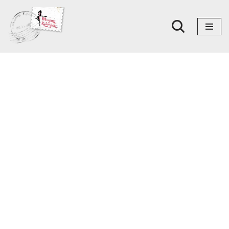
Skoči
na
sadržaj