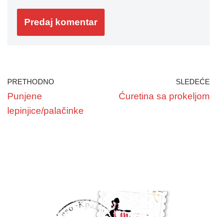
PRETHODNO
SLEDEĆE
Punjene
Ćuretina sa prokeljom
lepinjice/palačinke