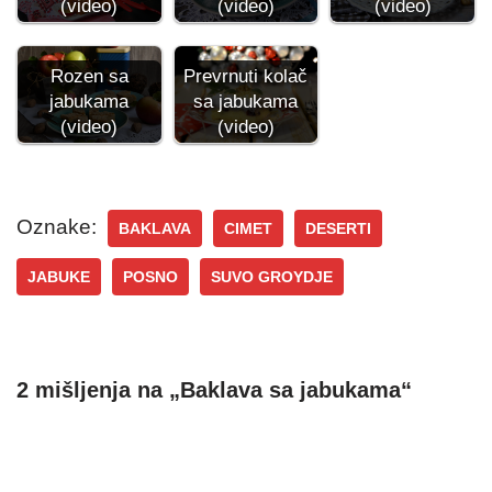
(video)
(video)
(video)
Rozen sa
Prevrnuti kolač
jabukama
sa jabukama
(video)
(video)
Oznake:
BAKLAVA
CIMET
DESERTI
JABUKE
POSNO
SUVO GROYDJE
2 mišljenja na „Baklava sa jabukama“