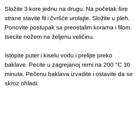
Složite 3 kore jednu na drugu. Na početak šire
strane stavite fil i čvršće urolajte. Složite u pleh.
Ponovite postupak sa preostalim korama i filom.
Isecite nožem na željenu veličinu.
Istopite puter i kiselu vodu i prelijte preko
baklave. Pecite u zagrejanoj rerni na 200 °C 30
minuta. Pečenu baklava izvadite i ostavite da se
skroz ohladi.