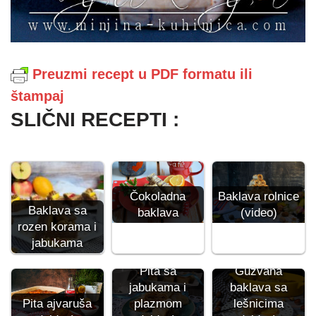
Preuzmi recept u PDF formatu ili
štampaj
SLIČNI RECEPTI :
Baklava rolnice
Čokoladna
Baklava sa
(video)
baklava
rozen korama i
jabukama
Pita sa
Gužvana
jabukama i
baklava sa
Pita ajvaruša
plazmom
lešnicima