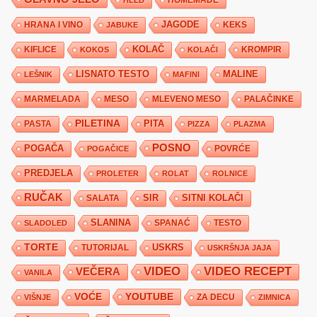
HLEB
HOMEMADE
JAGODE
HRANA I VINO
KEKS
JABUKE
KIFLICE
KOLAČ
KROMPIR
KOKOS
KOLAČI
LISNATO TESTO
MALINE
LEŠNIK
MAFINI
MARMELADA
MESO
MLEVENO MESO
PALAČINKE
PILETINA
PITA
PASTA
PIZZA
PLAZMA
POSNO
POGAČA
POVRĆE
POGAČICE
PREDJELA
PROLETER
ROLAT
ROLNICE
RUČAK
SIR
SITNI KOLAČI
SALATA
SLANINA
SPANAĆ
TESTO
SLADOLED
TORTE
USKRS
TUTORIJAL
USKRŠNJA JAJA
VIDEO
VIDEO RECEPT
VEČERA
VANILA
YOUTUBE
VOĆE
ZA DECU
VIŠNJE
ZIMNICA