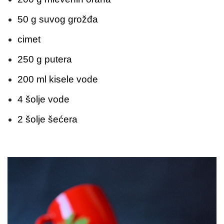
50 g suvog grožđa
cimet
250 g putera
200 ml kisele vode
4 šolje vode
2 šolje šećera