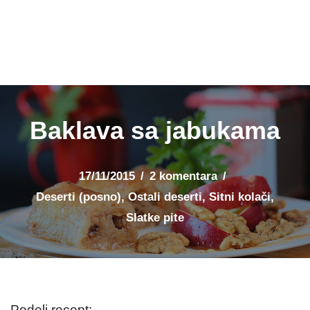
Baklava sa jabukama
17/11/2015
2 komentara
Deserti (posno)
,
Ostali deserti
,
Sitni kolači
,
Slatke pite
Podeli recept: