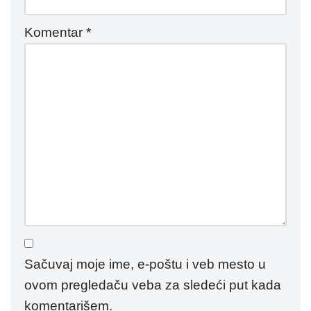
Komentar
*
Sačuvaj moje ime, e-poštu i veb mesto u
ovom pregledaču veba za sledeći put kada
komentarišem.