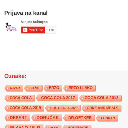
Prijava na kanal
Oznake:
BRZO
BRZO I LAKO
AJVAR
BOŽIĆ
COCA COLA 2017
COCA COLA
COCA COLA 2018
COCA COLA 2019
COKE AND MEALS
COCA COLA 2020
DESERT
DORUČAK
DR.OETKER
FONDAN
GLAVNO JELO