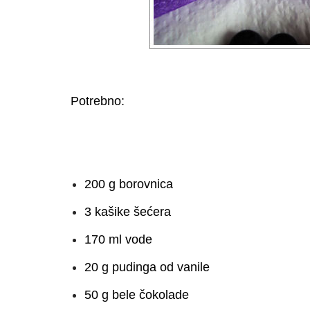
Potrebno:
200 g borovnica
3 kašike šećera
170 ml vode
20 g pudinga od vanile
50 g bele čokolade