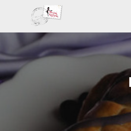
Skoči
na
sadržaj