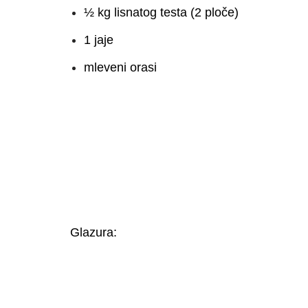
½ kg lisnatog testa (2 ploče)
1 jaje
mleveni orasi
Glazura: