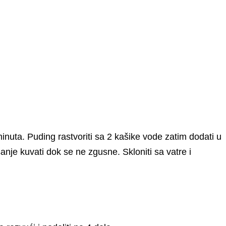
minuta. Puding rastvoriti sa 2 kašike vode zatim dodati u
anje kuvati dok se ne zgusne. Skloniti sa vatre i