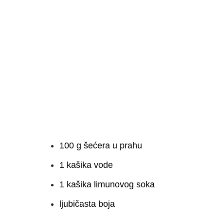
100 g šećera u prahu
1 kašika vode
1 kašika limunovog soka
ljubičasta boja