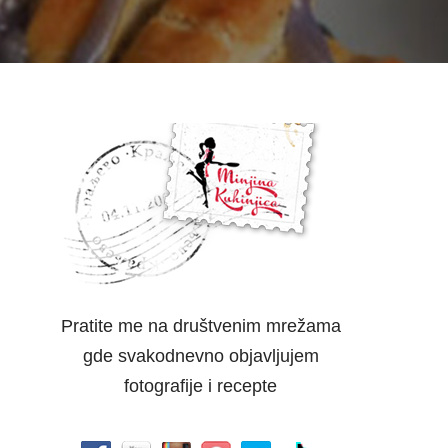
Pratite me na društvenim mrežama
gde svakodnevno objavljujem
fotografije i recepte