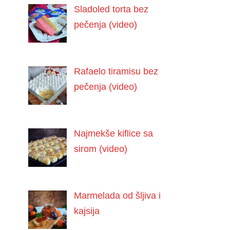
Sladoled torta bez
pečenja (video)
Rafaelo tiramisu bez
pečenja (video)
Najmekše kiflice sa
sirom (video)
Marmelada od šljiva i
kajsija