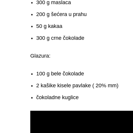
300 g maslaca
200 g šećera u prahu
50 g kakaa
300 g crne čokolade
Glazura:
100 g bele čokolade
2 kašike kisele pavlake ( 20% mm)
čokoladne kuglice