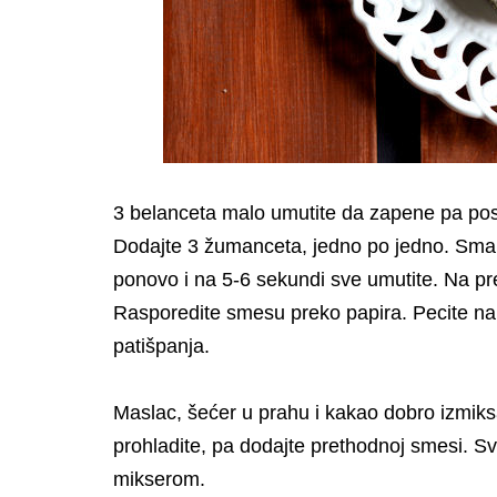
3 belanceta malo umutite da zapene pa pos
Dodajte 3 žumanceta, jedno po jedno. Smanj
ponovo i na 5-6 sekundi sve umutite. Na pre
Rasporedite smesu preko papira. Pecite na 2
patišpanja.
Maslac, šećer u prahu i kakao dobro izmiksaj
prohladite, pa dodajte prethodnoj smesi. S
mikserom.