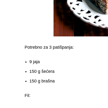
Potrebno za 3 patišpanja:
9 jaja
150 g šećera
150 g brašna
Fil: