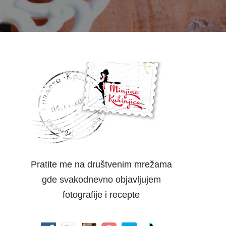
Pratite me na društvenim mrežama
gde svakodnevno objavljujem
fotografije i recepte