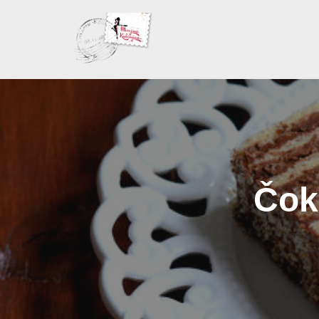
Skoči
na
sadržaj
Čoko