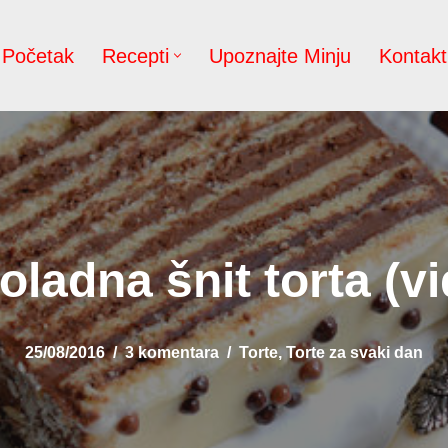
Početak
Recepti
Upoznajte Minju
Kontakt
ladna šnit torta (v
25/08/2016
3 komentara
Torte
,
Torte za svaki dan