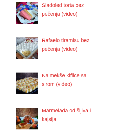
Sladoled torta bez
pečenja (video)
Rafaelo tiramisu bez
pečenja (video)
Najmekše kiflice sa
sirom (video)
Marmelada od šljiva i
kajsija