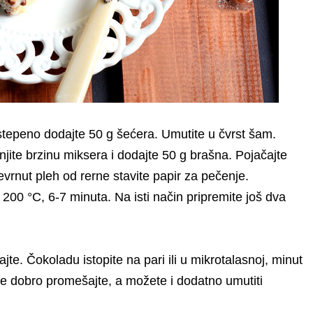
tepeno dodajte 50 g šećera. Umutite u čvrst šam.
ite brzinu miksera i dodajte 50 g brašna. Pojačajte
vrnut pleh od rerne stavite papir za pečenje.
00 °C, 6-7 minuta. Na isti način pripremite još dva
te. Čokoladu istopite na pari ili u mikrotalasnoj, minut
ve dobro promešajte, a možete i dodatno umutiti