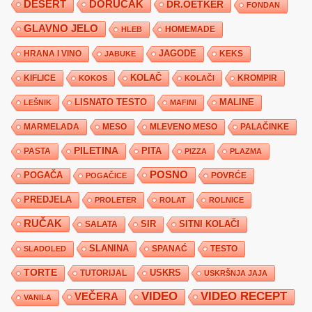
DESERT
DORUČAK
DR.OETKER
FONDAN
GLAVNO JELO
HLEB
HOMEMADE
JAGODE
HRANA I VINO
KEKS
JABUKE
KIFLICE
KOLAČ
KROMPIR
KOKOS
KOLAČI
LISNATO TESTO
MALINE
LEŠNIK
MAFINI
MARMELADA
MESO
MLEVENO MESO
PALAČINKE
PILETINA
PITA
PASTA
PIZZA
PLAZMA
POSNO
POGAČA
POVRĆE
POGAČICE
PREDJELA
PROLETER
ROLAT
ROLNICE
RUČAK
SIR
SITNI KOLAČI
SALATA
SLANINA
SPANAĆ
TESTO
SLADOLED
TORTE
USKRS
TUTORIJAL
USKRŠNJA JAJA
VIDEO
VIDEO RECEPT
VEČERA
VANILA