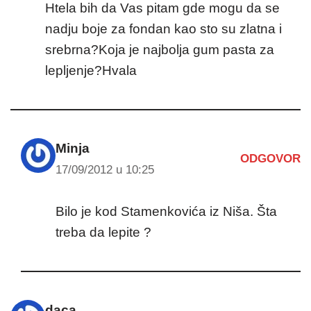
Htela bih da Vas pitam gde mogu da se
nadju boje za fondan kao sto su zlatna i
srebrna?Koja je najbolja gum pasta za
lepljenje?Hvala
Minja
ODGOVOR
17/09/2012 u 10:25
Bilo je kod Stamenkovića iz Niša. Šta
treba da lepite ?
daca