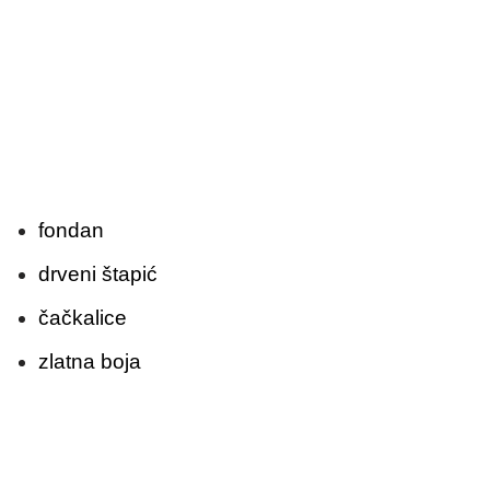
fondan
drveni štapić
čačkalice
zlatna boja