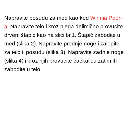
Napravite posudu za med kao kod
Winnia Pooh-
a
. Napravite telo i kroz njega delimično provucite
drveni štapić kao na slici br.1. Štapić zabodite u
med (slika 2). Napravite prednje noge i zalepite
za telo i posudu (slika 3). Napravite zadnje noge
(slika 4) i kroz njih provucite čačkalicu zatim ih
zabodite u telo.