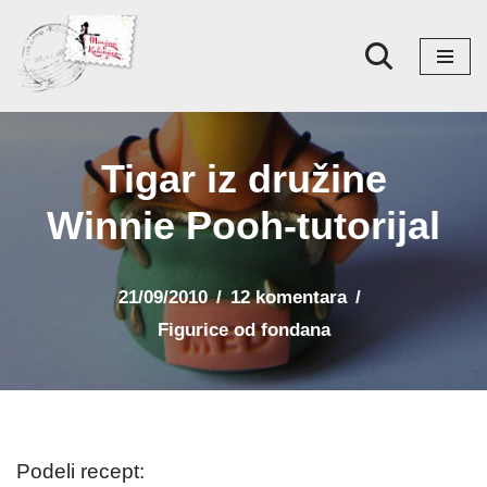
Skoči
na
sadržaj
Tigar iz družine
Winnie Pooh-tutorijal
21/09/2010
12 komentara
Figurice od fondana
Podeli recept: