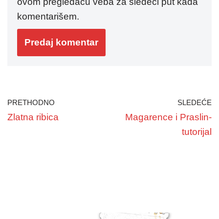
ovom pregledaču veba za sledeći put kada
komentarišem.
PRETHODNO
SLEDEĆE
Zlatna ribica
Magarence i Praslin-
tutorijal