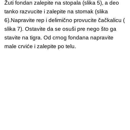
Žuti fondan zalepite na stopala (slika 5), a deo
tanko razvucite i zalepite na stomak (slika
6).Napravite rep i delimično provucite čačkalicu (
slika 7). Ostavite da se osuši pre nego što ga
stavite na tigra. Od crnog fondana napravite
male crviće i zalepite po telu.