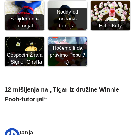
Noddy od
Spajdermen-
fondana-
tutorijal
tutorijal
Hello Kitty
Hoćemo li da
Gospodin Žirafa
pravimo Pepu ?
- Signor Giraffa
:)
12 mišljenja na „Tigar iz družine Winnie
Pooh-tutorijal“
tanja