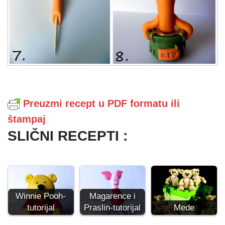
Preuzmi recept u PDF formatu ili
štampaj
SLIČNI RECEPTI :
Winnie Pooh-
Magarence i
tutorijal
Praslin-tutorijal
Mede