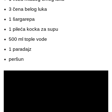
3 čena belog luka
1 šargarepa
1 pileća kocka za supu
500 ml tople vode
1 paradajz
peršun