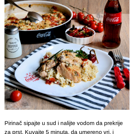
Pirinač sipajte u sud i nalijte vodom da prekrije
za prst. Kuvajte 5 minuta, da umereno vri, i