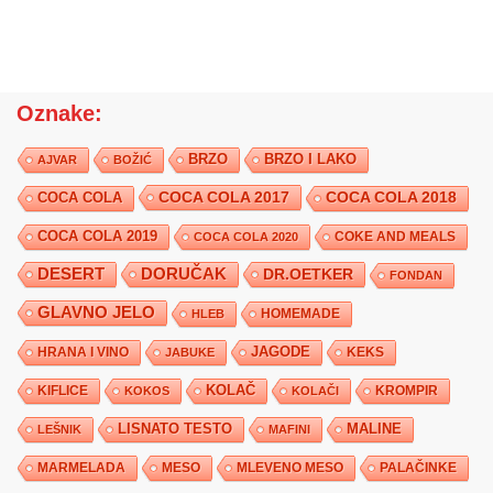
Oznake:
BRZO
BRZO I LAKO
AJVAR
BOŽIĆ
COCA COLA 2017
COCA COLA
COCA COLA 2018
COCA COLA 2019
COKE AND MEALS
COCA COLA 2020
DESERT
DORUČAK
DR.OETKER
FONDAN
GLAVNO JELO
HLEB
HOMEMADE
JAGODE
HRANA I VINO
KEKS
JABUKE
KIFLICE
KOLAČ
KROMPIR
KOKOS
KOLAČI
LISNATO TESTO
MALINE
LEŠNIK
MAFINI
MARMELADA
MESO
MLEVENO MESO
PALAČINKE