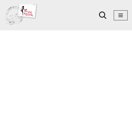
Skoči
na
sadržaj