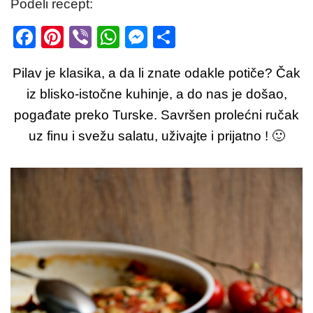
Podeli recept:
F
Pi
Vi
W
M
S
a
nt
b
h
e
h
Pilav je klasika, a da li znate odakle potiče? Čak
c
er
er
at
ss
ar
iz blisko-istočne kuhinje, a do nas je došao,
e
e
s
e
e
pogađate preko Turske. Savršen prolećni ručak
b
st
A
n
uz finu i svežu salatu, uživajte i prijatno ! 🙂
o
p
g
o
p
er
k