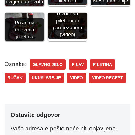
piletinom
Meso i leblebije
džigerica i rižoto
Rižoto sa
piletinom i
Pikantna
parmezanom
mlevena
(video)
junetina
Oznake:
GLAVNO JELO
PILAV
PILETINA
RUČAK
UKUSI SRBIJE
VIDEO
VIDEO RECEPT
Ostavite odgovor
Vaša adresa e-pošte neće biti objavljena.