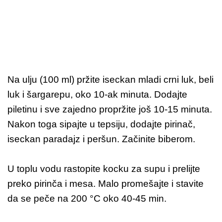
Na ulju (100 ml) pržite iseckan mladi crni luk, beli
luk i šargarepu, oko 10-ak minuta. Dodajte
piletinu i sve zajedno propržite još 10-15 minuta.
Nakon toga sipajte u tepsiju, dodajte pirinač,
iseckan paradajz i peršun. Začinite biberom.
U toplu vodu rastopite kocku za supu i prelijte
preko pirinča i mesa. Malo promešajte i stavite
da se peče na 200 °C oko 40-45 min.