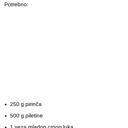
Potrebno:
250 g pirinča
500 g piletine
1 veza mladog crnog luka