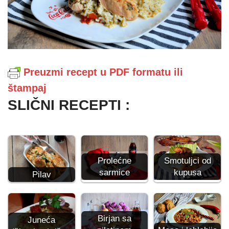
Preuzmi recept u PDF formatu ili
štampaj
SLIČNI RECEPTI :
Prolećne
Smotuljci od
sarmice
kupusa
Pilav
Birjan sa
Juneća