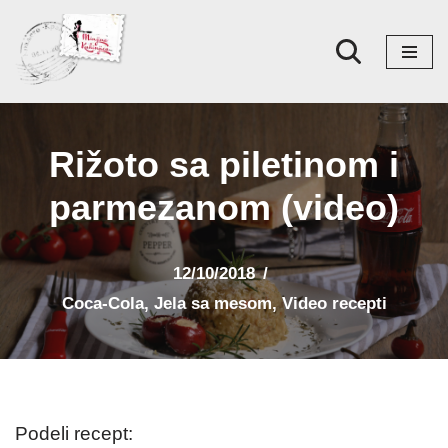
Skoči
na
sadržaj
Rižoto sa piletinom i
parmezanom (video)
12/10/2018
Coca-Cola
,
Jela sa mesom
,
Video recepti
Podeli recept: