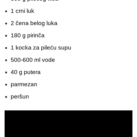
1 crni luk
2 čena belog luka
180 g pirinča
1 kocka za pileću supu
500-600 ml vode
40 g putera
parmezan
peršun