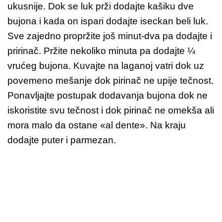
ukusnije. Dok se luk prži dodajte kašiku dve
bujona i kada on ispari dodajte iseckan beli luk.
Sve zajedno propržite još minut-dva pa dodajte i
pririnač. Pržite nekoliko minuta pa dodajte ¼
vrućeg bujona. Kuvajte na laganoj vatri dok uz
povemeno mešanje dok pirinač ne upije tečnost.
Ponavljajte postupak dodavanja bujona dok ne
iskoristite svu tečnost i dok pirinač ne omekša ali
mora malo da ostane «al dente». Na kraju
dodajte puter i parmezan.