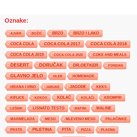
Oznake:
BRZO
BRZO I LAKO
AJVAR
BOŽIĆ
COCA COLA 2017
COCA COLA
COCA COLA 2018
COCA COLA 2019
COKE AND MEALS
COCA COLA 2020
DESERT
DORUČAK
DR.OETKER
FONDAN
GLAVNO JELO
HLEB
HOMEMADE
JAGODE
HRANA I VINO
KEKS
JABUKE
KIFLICE
KOLAČ
KROMPIR
KOKOS
KOLAČI
LISNATO TESTO
MALINE
LEŠNIK
MAFINI
MARMELADA
MESO
MLEVENO MESO
PALAČINKE
PILETINA
PITA
PASTA
PIZZA
PLAZMA