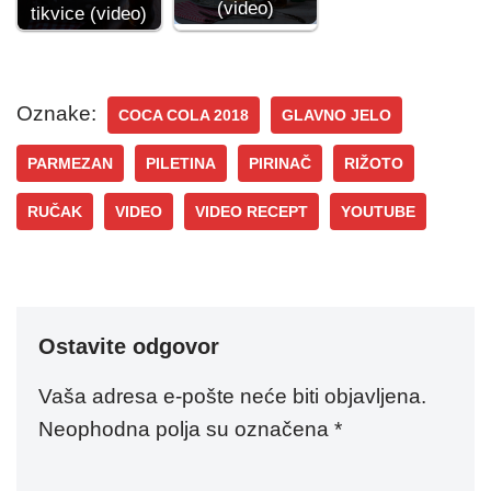
(video)
tikvice (video)
Oznake:
COCA COLA 2018
GLAVNO JELO
PARMEZAN
PILETINA
PIRINAČ
RIŽOTO
RUČAK
VIDEO
VIDEO RECEPT
YOUTUBE
Ostavite odgovor
Vaša adresa e-pošte neće biti objavljena.
Neophodna polja su označena
*