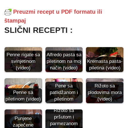
Preuzmi recept u PDF formatu ili
štampaj
SLIČNI RECEPTI :
Penne rigate sa
Alfredo pasta sa
svinjetinom
piletinom na moj
Kremasta pasta-
(video)
način (video)
piletina (video)
Rižoto sa
Pene sa
Penne sa
plodovima mora
patlidžanom i
piletinom (video)
(video)
piletinom
Rižoto sa
pršutom i
Punjene
parmezanom
zapečene