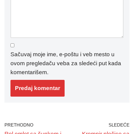
Sačuvaj moje ime, e-poštu i veb mesto u
ovom pregledaču veba za sledeći put kada
komentarišem.
PRETHODNO
SLEDEĆE
Rol omlet sa šunkom i
Krompir pločice sa