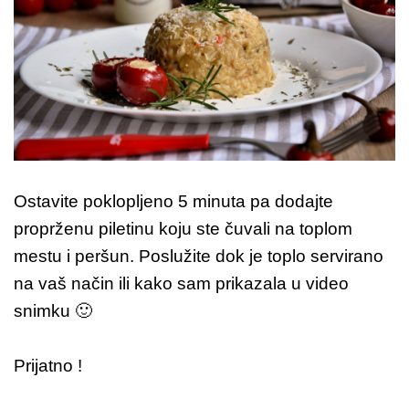
Ostavite poklopljeno 5 minuta pa dodajte
proprženu piletinu koju ste čuvali na toplom
mestu i peršun. Poslužite dok je toplo servirano
na vaš način ili kako sam prikazala u video
snimku 🙂
Prijatno !