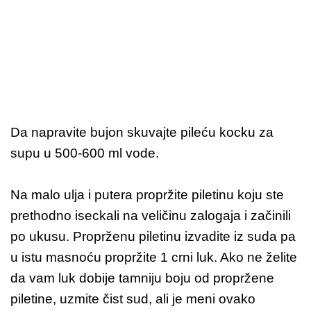
Da napravite bujon skuvajte pileću kocku za
supu u 500-600 ml vode.
Na malo ulja i putera propržite piletinu koju ste
prethodno iseckali na veličinu zalogaja i začinili
po ukusu. Proprženu piletinu izvadite iz suda pa
u istu masnoću propržite 1 crni luk. Ako ne želite
da vam luk dobije tamniju boju od propržene
piletine, uzmite čist sud, ali je meni ovako