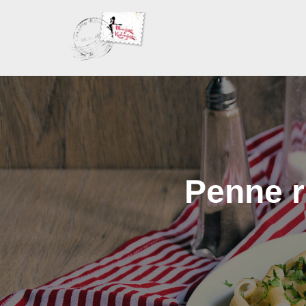
Skoči
na
sadržaj
Penne r