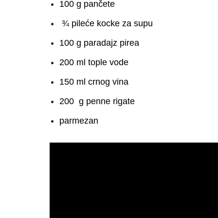
100 g pančete
¾ pileće kocke za supu
100 g paradajz pirea
200 ml tople vode
150 ml crnog vina
200 g penne rigate
parmezan