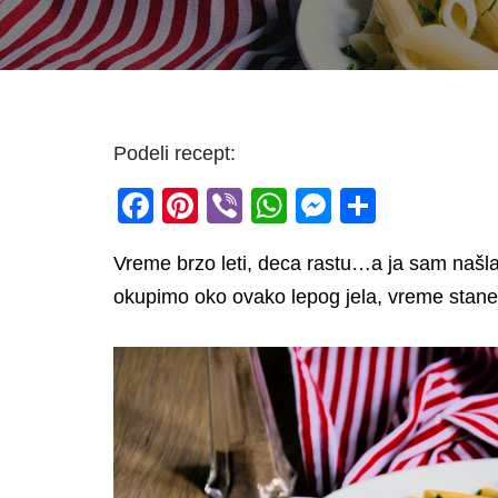
Podeli recept:
F
Pi
Vi
W
M
S
a
nt
b
h
e
h
Vreme brzo leti, deca rastu…a ja sam našl
c
er
er
at
ss
ar
okupimo oko ovako lepog jela, vreme stane
e
e
s
e
e
b
st
A
n
o
p
g
o
p
er
k