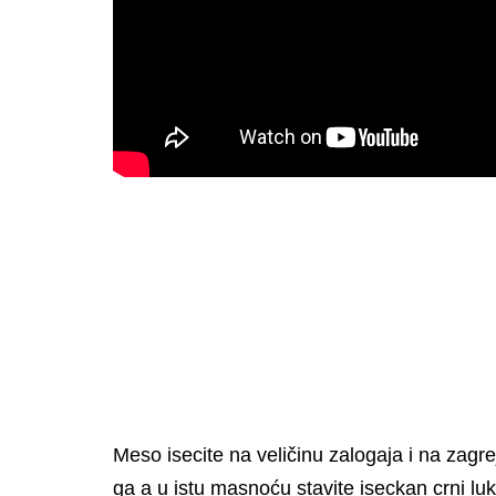
Meso isecite na veličinu zalogaja i na zagr
ga a u istu masnoću stavite iseckan crni luk