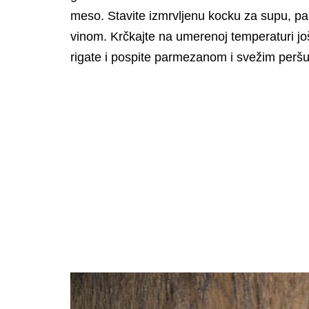
meso. Stavite izmrvljenu kocku za supu, pa 
vinom. Krčkajte na umerenoj temperaturi j
rigate i pospite parmezanom i svežim perš