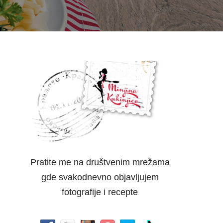
Pratite me na društvenim mrežama
gde svakodnevno objavljujem
fotografije i recepte