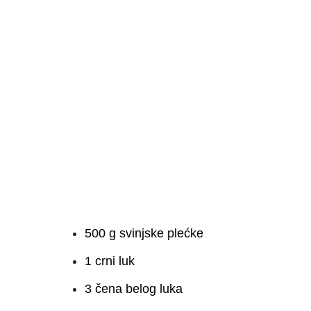
500 g svinjske plećke
1 crni luk
3 čena belog luka