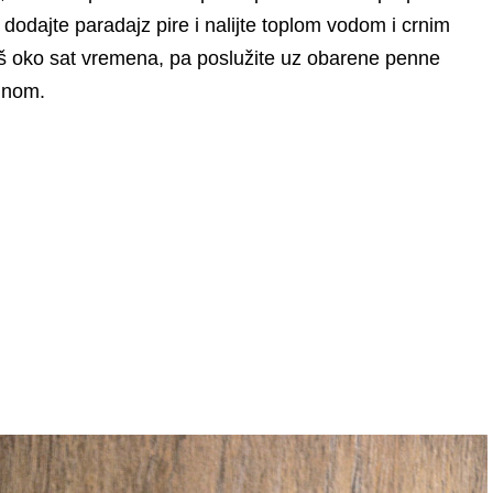
dodajte paradajz pire i nalijte toplom vodom i crnim
oš oko sat vremena, pa poslužite uz obarene penne
unom.