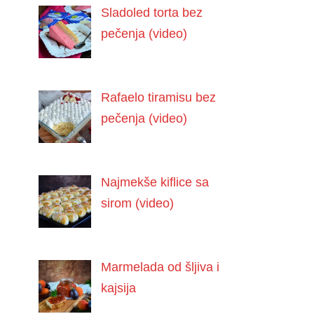
Sladoled torta bez
pečenja (video)
Rafaelo tiramisu bez
pečenja (video)
Najmekše kiflice sa
sirom (video)
Marmelada od šljiva i
kajsija