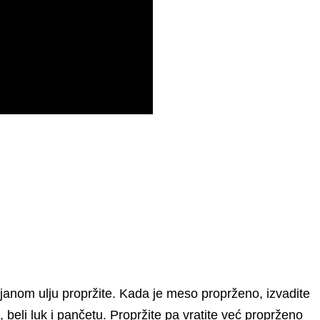
ejanom ulju propržite. Kada je meso proprženo, izvadite
, beli luk i pančetu. Propržite pa vratite već proprženo