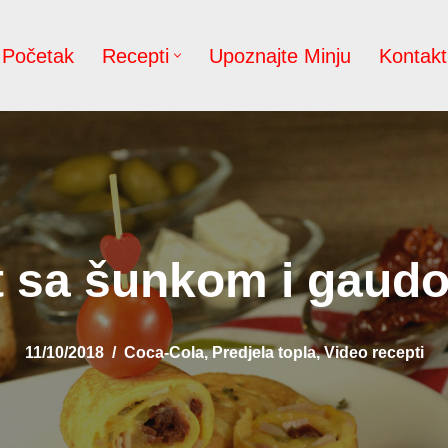
Početak
Recepti
Upoznajte Minju
Kontakt
t sa šunkom i gaudo
11/10/2018
Coca-Cola
,
Predjela topla
,
Video recepti