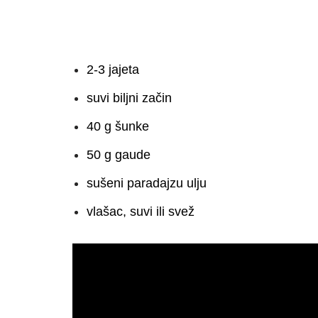
2-3 jajeta
suvi biljni začin
40 g šunke
50 g gaude
sušeni paradajzu ulju
vlašac, suvi ili svež