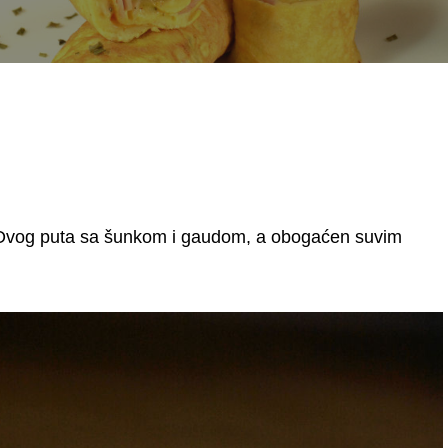
t. Ovog puta sa šunkom i gaudom, a obogaćen suvim