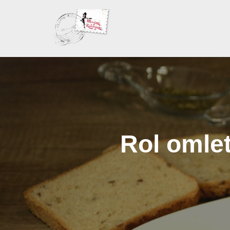
Skoči
na
sadržaj
Rol omle