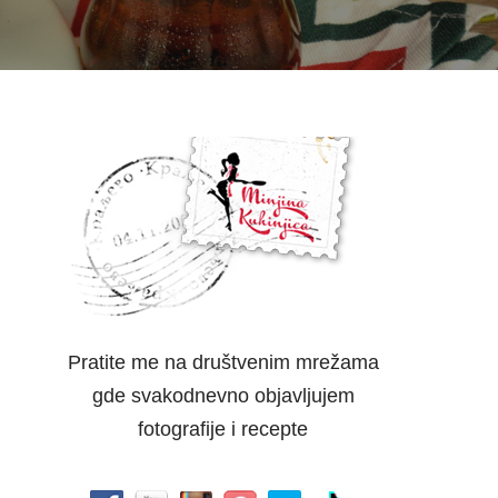
Pratite me na društvenim mrežama
gde svakodnevno objavljujem
fotografije i recepte