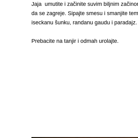
Jaja umutite i začinite suvim biljnim začinom 
da se zagreje. Sipajte smesu i smanjite tem
iseckanu šunku, randanu gaudu i paradajz. S
Prebacite na tanjir i odmah urolajte.