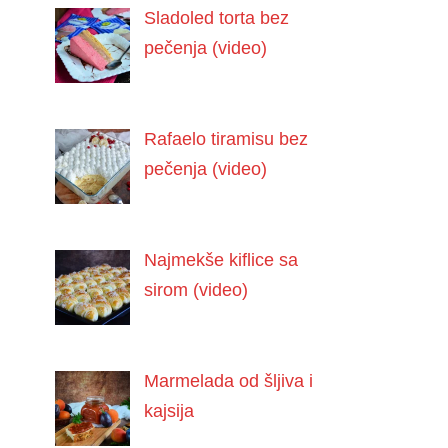
Sladoled torta bez
pečenja (video)
Rafaelo tiramisu bez
pečenja (video)
Najmekše kiflice sa
sirom (video)
Marmelada od šljiva i
kajsija