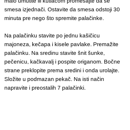
malo umutite ili kutlačom promešajte da se
smesa izjednači. Ostavite da smesa odstoji 30
minuta pre nego što spremite palačinke.
Na palačinku stavite po jednu kašičicu
majoneza, kečapa i kisele pavlake. Premažite
palačinku. Na sredinu stavite šnit šunke,
pečenicu, kačkavalj i pospite origanom. Bočne
strane preklopite prema sredini i onda urolajte.
Složite u podmazan pekač. Na isti način
napravite i preostalih 7 palačinki.