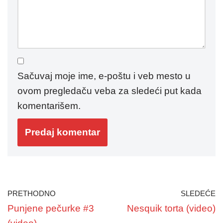
Sačuvaj moje ime, e-poštu i veb mesto u
ovom pregledaču veba za sledeći put kada
komentarišem.
PRETHODNO
SLEDEĆE
Punjene pečurke #3
Nesquik torta (video)