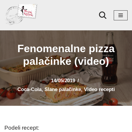
Skoči
na
sadržaj
Fenomenalne pizza
palačinke (video)
14/05/2019
Coca-Cola
,
Slane palačinke
,
Video recepti
Podeli recept: