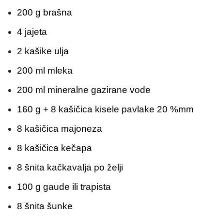
200 g brašna
4 jajeta
2 kašike ulja
200 ml mleka
200 ml mineralne gazirane vode
160 g + 8 kašičica kisele pavlake 20 %mm
8 kašičica majoneza
8 kašičica kečapa
8 šnita kačkavalja po želji
100 g gaude ili trapista
8 šnita šunke