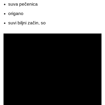
suva pečenica
origano
suvi biljni začin, so