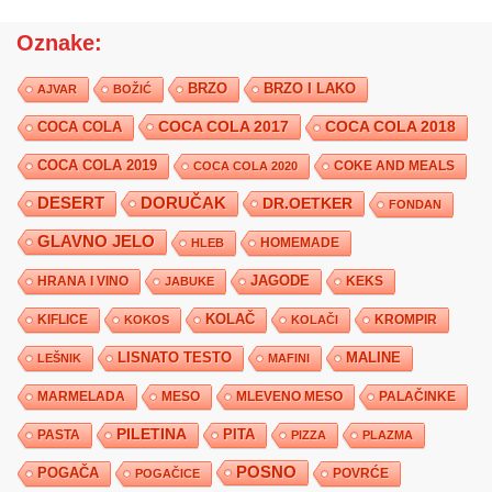
Oznake:
BRZO
BRZO I LAKO
AJVAR
BOŽIĆ
COCA COLA 2017
COCA COLA
COCA COLA 2018
COCA COLA 2019
COKE AND MEALS
COCA COLA 2020
DESERT
DORUČAK
DR.OETKER
FONDAN
GLAVNO JELO
HLEB
HOMEMADE
JAGODE
HRANA I VINO
KEKS
JABUKE
KIFLICE
KOLAČ
KROMPIR
KOKOS
KOLAČI
LISNATO TESTO
MALINE
LEŠNIK
MAFINI
MARMELADA
MESO
MLEVENO MESO
PALAČINKE
PILETINA
PITA
PASTA
PIZZA
PLAZMA
POSNO
POGAČA
POVRĆE
POGAČICE