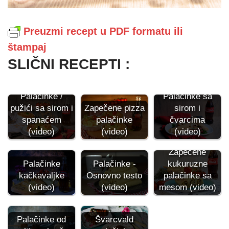
Preuzmi recept u PDF formatu ili
štampaj
SLIČNI RECEPTI :
Palačinke /
Palačinke sa
pužići sa sirom i
Zapečene pizza
sirom i
spanaćem
palačinke
čvarcima
(video)
(video)
(video)
Zapečene
Palačinke
Palačinke -
kukuruzne
kačkavaljke
Osnovno testo
palačinke sa
(video)
(video)
mesom (video)
Palačinke od
Švarcvald