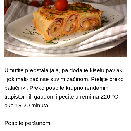
Umutite preostala jaja, pa dodajte kiselu pavlaku
i još malo začinite suvim začinom. Prelijte preko
palačinki. Preko pospite krupno rendanim
trapistom ili gaudom i pecite u rerni na 220 °C
oko 15-20 minuta.
Pospite peršunom.