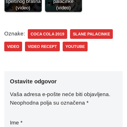
speltinog brašna
palačinke
(video)
(video)
Oznake:
COCA COLA 2019
SLANE PALACINKE
VIDEO
VIDEO RECEPT
YOUTUBE
Ostavite odgovor
Vaša adresa e-pošte neće biti objavljena.
Neophodna polja su označena
*
Ime
*