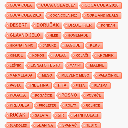
COCA COLA 2017
COCA COLA
COCA COLA 2018
COCA COLA 2019
COKE AND MEALS
COCA COLA 2020
DESERT
DORUČAK
DR.OETKER
FONDAN
GLAVNO JELO
HLEB
HOMEMADE
JAGODE
HRANA I VINO
KEKS
JABUKE
KIFLICE
KOLAČ
KROMPIR
KOKOS
KOLAČI
LISNATO TESTO
MALINE
LEŠNIK
MAFINI
MARMELADA
MESO
MLEVENO MESO
PALAČINKE
PILETINA
PITA
PASTA
PIZZA
PLAZMA
POSNO
POGAČA
POVRĆE
POGAČICE
PREDJELA
PROLETER
ROLAT
ROLNICE
RUČAK
SIR
SITNI KOLAČI
SALATA
SLANINA
SPANAĆ
TESTO
SLADOLED