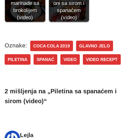
oni sa sirom i
marinade sa
spanaćem
brokolijem
(video)
(video)
Oznake:
COCA COLA 2019
GLAVNO JELO
PILETINA
SPANAĆ
VIDEO
VIDEO RECEPT
2 mišljenja na „Piletina sa spanaćem i
sirom (video)“
Lejla