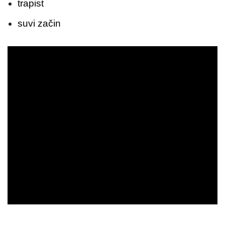
trapist
suvi začin