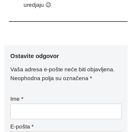
uredjaju 😉
Ostavite odgovor
Vaša adresa e-pošte neće biti objavljena.
Neophodna polja su označena
*
Ime
*
E-pošta
*