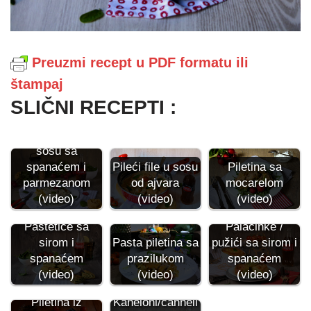
Preuzmi recept u PDF formatu ili
štampaj
SLIČNI RECEPTI :
Piletina u
kremastom
sosu sa
spanaćem i
Pileći file u sosu
Piletina sa
parmezanom
od ajvara
mocarelom
(video)
(video)
(video)
Paštetice sa
Palačinke /
sirom i
pužići sa sirom i
Pasta piletina sa
spanaćem
spanaćem
prazilukom
(video)
(video)
(video)
Kaneloni/cannell
Piletina iz