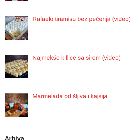
Rafaelo tiramisu bez pečenja (video)
Najmekše kiflice sa sirom (video)
Marmelada od šljiva i kajsija
Arhiva