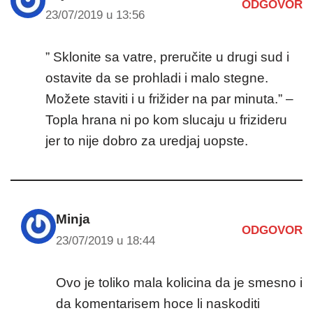
ODGOVOR
23/07/2019 u 13:56
” Sklonite sa vatre, preručite u drugi sud i
ostavite da se prohladi i malo stegne.
Možete staviti i u frižider na par minuta.” –
Topla hrana ni po kom slucaju u frizideru
jer to nije dobro za uredjaj uopste.
Minja
ODGOVOR
23/07/2019 u 18:44
Ovo je toliko mala kolicina da je smesno i
da komentarisem hoce li naskoditi