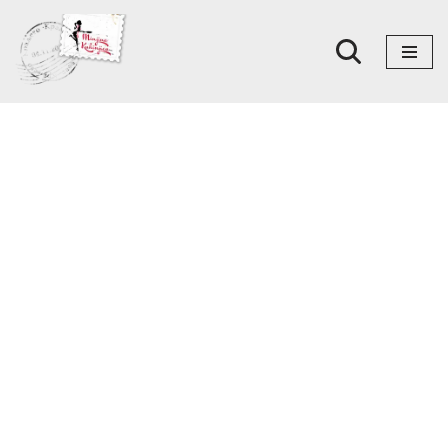
Skoči
na
sadržaj