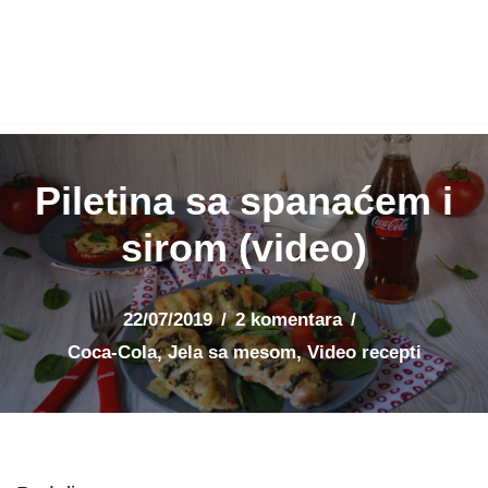
Piletina sa spanaćem i
sirom (video)
22/07/2019
2 komentara
Coca-Cola
,
Jela sa mesom
,
Video recepti