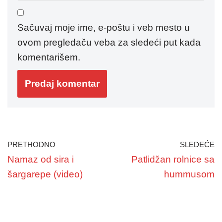
Sačuvaj moje ime, e-poštu i veb mesto u
ovom pregledaču veba za sledeći put kada
komentarišem.
PRETHODNO
SLEDEĆE
Namaz od sira i
Patlidžan rolnice sa
šargarepe (video)
hummusom