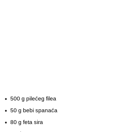
500 g pilećeg filea
50 g bebi spanaća
80 g feta sira