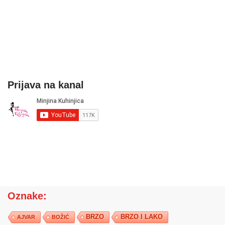
Prijava na kanal
Oznake:
BRZO
BRZO I LAKO
AJVAR
BOŽIĆ