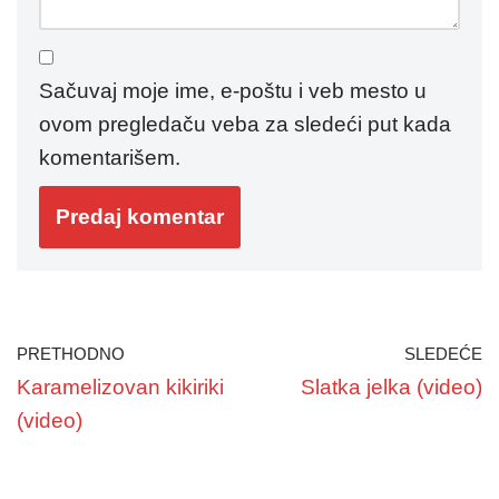
Sačuvaj moje ime, e-poštu i veb mesto u
ovom pregledaču veba za sledeći put kada
komentarišem.
PRETHODNO
SLEDEĆE
Karamelizovan kikiriki
Slatka jelka (video)
(video)