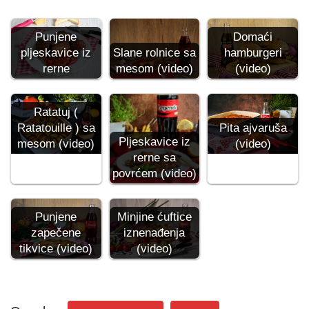
Punjene
Domaći
pljeskavice iz
Slane rolnice sa
hamburgeri
rerne
mesom (video)
(video)
Ratatuj (
Ratatouille ) sa
Pita ajvaruša
Pljeskavice iz
mesom (video)
(video)
rerne sa
povrćem (video)
Punjene
Minjine ćuftice
zapečene
iznenađenja
tikvice (video)
(video)