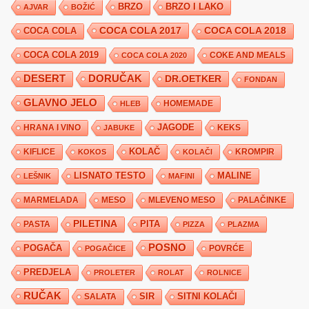
BRZO
BRZO I LAKO
AJVAR
BOŽIĆ
COCA COLA 2017
COCA COLA
COCA COLA 2018
COCA COLA 2019
COKE AND MEALS
COCA COLA 2020
DESERT
DORUČAK
DR.OETKER
FONDAN
GLAVNO JELO
HLEB
HOMEMADE
JAGODE
HRANA I VINO
KEKS
JABUKE
KIFLICE
KOLAČ
KROMPIR
KOKOS
KOLAČI
LISNATO TESTO
MALINE
LEŠNIK
MAFINI
MARMELADA
MESO
MLEVENO MESO
PALAČINKE
PILETINA
PITA
PASTA
PIZZA
PLAZMA
POSNO
POGAČA
POVRĆE
POGAČICE
PREDJELA
PROLETER
ROLAT
ROLNICE
RUČAK
SIR
SITNI KOLAČI
SALATA