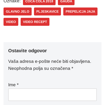
Oznake:
COCA COLA 2018
GAUDA
GLAVNO JELO
PLJESKAVICE
PREPELICJA JAJA
VIDEO
VIDEO RECEPT
Ostavite odgovor
Vaša adresa e-pošte neće biti objavljena.
Neophodna polja su označena
*
Ime
*