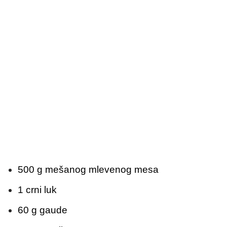
500 g mešanog mlevenog mesa
1 crni luk
60 g gaude