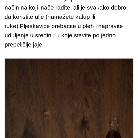
način na koji inače radite, ali je svakako dobro
da koristite ulje (namažete kalup ili
ruke).Pljeskavice prebacite u pleh i napravite
uduljenje u sredinu u koje stavite po jedno
prepeličije jaje.