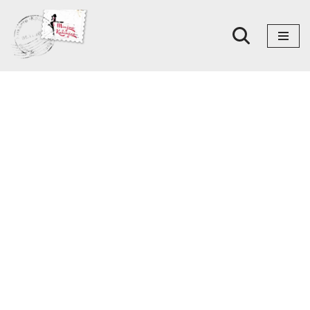
Skoči
na
sadržaj