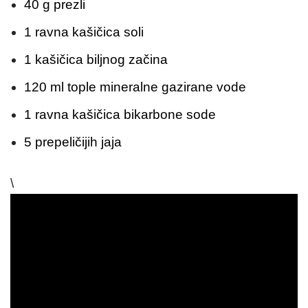
40 g prezli
1 ravna kašičica soli
1 kašičica biljnog začina
120 ml tople mineralne gazirane vode
1 ravna kašičica bikarbone sode
5 prepeličijih jaja
\