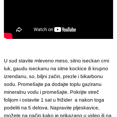
U sud stavite mleveno meso, sitno iseckan crni
luk, gaudu iseckanu na sitne kockice ili krupno
izrendanu, so, biljni začin, prezle i bikarbonu
sodu. Promešajte pa dodajte toplu gaziranu
mineralnu vodu i promešajte. Pokrijte streč
folijom i ostavite 1 sat u frižider a nakon toga
podeliti na 5 delova. Napravite pljeskavice,
možete na način kako je prikazano u video ili na