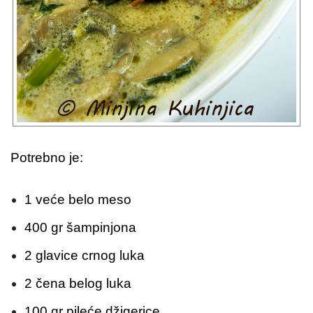
Potrebno je:
1 veće belo meso
400 gr šampinjona
2 glavice crnog luka
2 čena belog luka
100 gr pileće džigerice