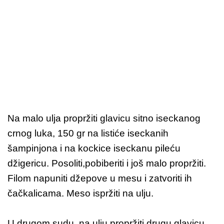
Na malo ulja propržiti glavicu sitno iseckanog
crnog luka, 150 gr na listiće iseckanih
šampinjona i na kockice iseckanu pileću
džigericu. Posoliti,pobiberiti i još malo propržiti.
Filom napuniti džepove u mesu i zatvoriti ih
čačkalicama. Meso ispržiti na ulju.
U drugom sudu, na ulju propržiti drugu glavicu