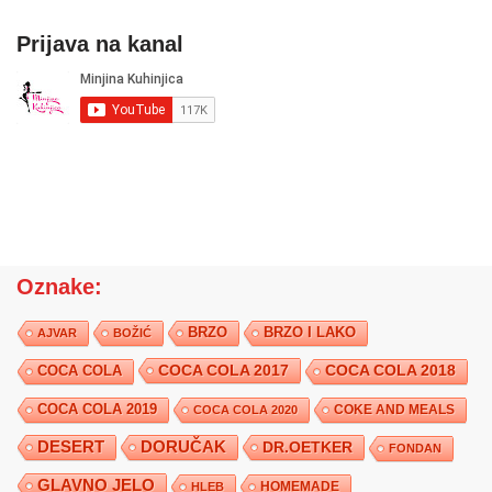
Prijava na kanal
Oznake:
BRZO
BRZO I LAKO
AJVAR
BOŽIĆ
COCA COLA 2017
COCA COLA
COCA COLA 2018
COCA COLA 2019
COKE AND MEALS
COCA COLA 2020
DESERT
DORUČAK
DR.OETKER
FONDAN
GLAVNO JELO
HLEB
HOMEMADE