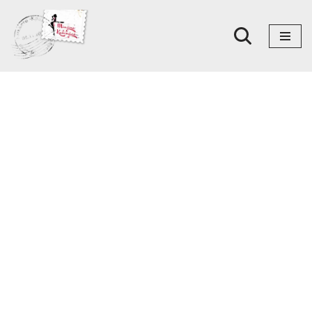
Skoči
na
sadržaj