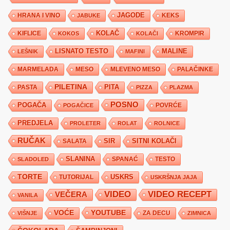
JAGODE
HRANA I VINO
KEKS
JABUKE
KIFLICE
KOLAČ
KROMPIR
KOKOS
KOLAČI
LISNATO TESTO
MALINE
LEŠNIK
MAFINI
MARMELADA
MESO
MLEVENO MESO
PALAČINKE
PILETINA
PITA
PASTA
PIZZA
PLAZMA
POSNO
POGAČA
POVRĆE
POGAČICE
PREDJELA
PROLETER
ROLAT
ROLNICE
RUČAK
SIR
SITNI KOLAČI
SALATA
SLANINA
SPANAĆ
TESTO
SLADOLED
TORTE
USKRS
TUTORIJAL
USKRŠNJA JAJA
VIDEO
VIDEO RECEPT
VEČERA
VANILA
YOUTUBE
VOĆE
ZA DECU
VIŠNJE
ZIMNICA