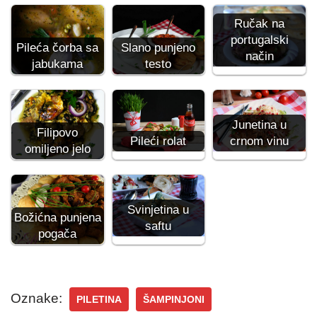
Ručak na
portugalski
Pileća čorba sa
Slano punjeno
način
jabukama
testo
Junetina u
Filipovo
Pileći rolat
crnom vinu
omiljeno jelo
Svinjetina u
Božićna punjena
saftu
pogača
Oznake:
PILETINA
ŠAMPINJONI