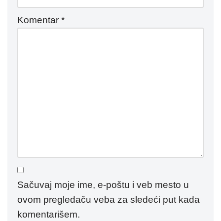
Komentar
*
Sačuvaj moje ime, e-poštu i veb mesto u
ovom pregledaču veba za sledeći put kada
komentarišem.