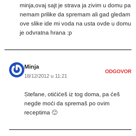
minja,ovaj sajt je strava ja zivim u domu pa
nemam prilike da spremam ali gad gledam
ove slike ide mi voda na usta ovde u domu
je odvratna hrana :p
Minja
ODGOVOR
18/12/2012 u 11:21
Stefane, otićićeš iz tog doma, pa ćeš
negde moći da spremaš po ovim
receptima 🙂