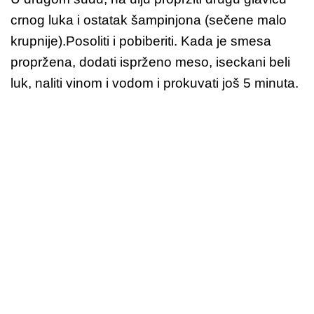
crnog luka i ostatak šampinjona (sečene malo
krupnije).Posoliti i pobiberiti. Kada je smesa
propržena, dodati isprženo meso, iseckani beli
luk, naliti vinom i vodom i prokuvati još 5 minuta.