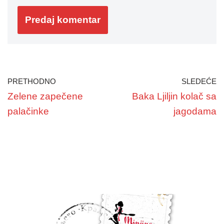
PRETHODNO
SLEDEĆE
Zelene zapečene
Baka Ljiljin kolač sa
palačinke
jagodama