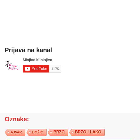
Prijava na kanal
Oznake:
BRZO
BRZO I LAKO
AJVAR
BOŽIĆ