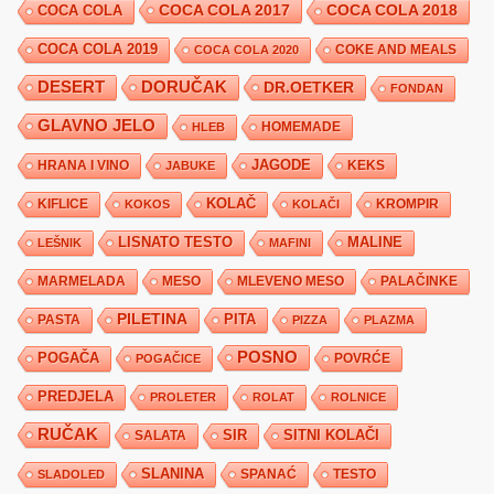
COCA COLA 2017
COCA COLA
COCA COLA 2018
COCA COLA 2019
COKE AND MEALS
COCA COLA 2020
DESERT
DORUČAK
DR.OETKER
FONDAN
GLAVNO JELO
HLEB
HOMEMADE
JAGODE
HRANA I VINO
KEKS
JABUKE
KIFLICE
KOLAČ
KROMPIR
KOKOS
KOLAČI
LISNATO TESTO
MALINE
LEŠNIK
MAFINI
MARMELADA
MESO
MLEVENO MESO
PALAČINKE
PILETINA
PITA
PASTA
PIZZA
PLAZMA
POSNO
POGAČA
POVRĆE
POGAČICE
PREDJELA
PROLETER
ROLAT
ROLNICE
RUČAK
SIR
SITNI KOLAČI
SALATA
SLANINA
SPANAĆ
TESTO
SLADOLED