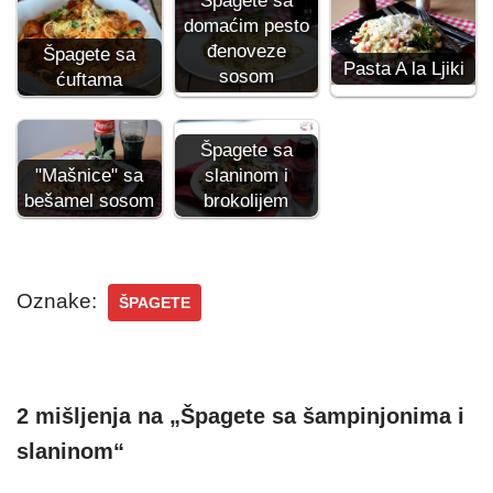
Špagete sa
domaćim pesto
đenoveze
Špagete sa
Pasta A la Ljiki
sosom
ćuftama
Špagete sa
"Mašnice" sa
slaninom i
bešamel sosom
brokolijem
Oznake:
ŠPAGETE
2 mišljenja na „Špagete sa šampinjonima i
slaninom“