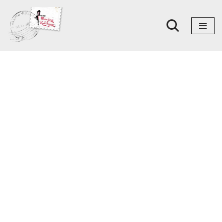
Skoči
na
sadržaj