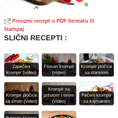
Preuzmi recept u PDF formatu ili
štampaj
SLIČNI RECEPTI :
Zapečeni
Filovan krompir
Krompir pločice
krompir (video)
(video)
sa slaninom
Krompir sa
Krompir pločice
pršutom i sirom
Pečeni krompir
sa sirom (video)
(video)
sa kajmakom
Punjene krunice