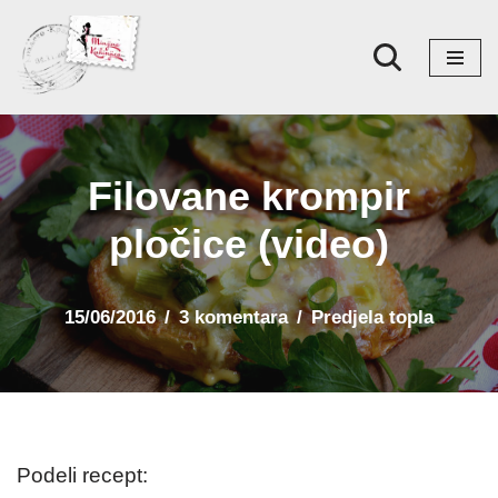
Skoči
na
sadržaj
Filovane krompir
pločice (video)
15/06/2016
3 komentara
Predjela topla
Podeli recept: