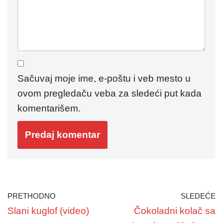
Sačuvaj moje ime, e-poštu i veb mesto u
ovom pregledaču veba za sledeći put kada
komentarišem.
PRETHODNO
SLEDEĆE
Slani kuglof (video)
Čokoladni kolač sa