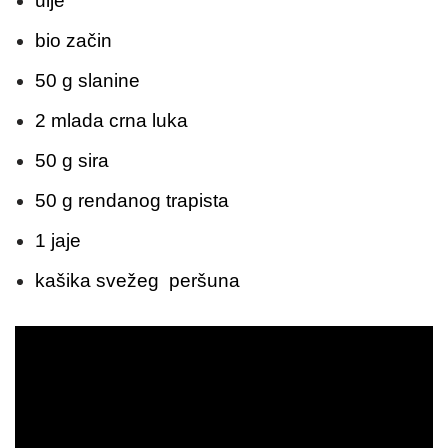
ulje
bio začin
50 g slanine
2 mlada crna luka
50 g sira
50 g rendanog trapista
1 jaje
kašika svežeg peršuna