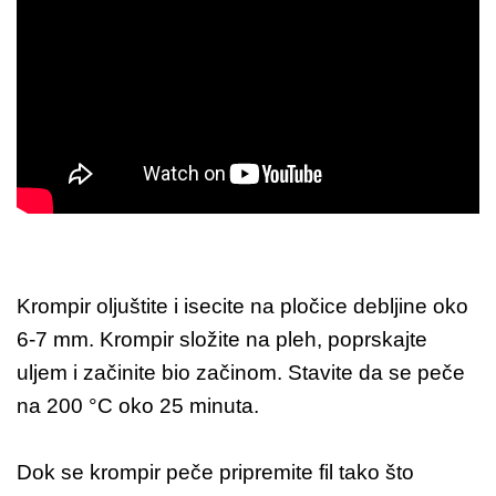
Krompir oljuštite i isecite na pločice debljine oko
6-7 mm. Krompir složite na pleh, poprskajte
uljem i začinite bio začinom. Stavite da se peče
na 200 °C oko 25 minuta.
Dok se krompir peče pripremite fil tako što