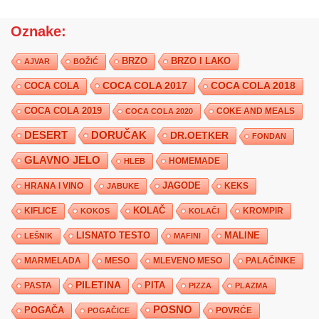
Oznake:
BRZO
BRZO I LAKO
AJVAR
BOŽIĆ
COCA COLA 2017
COCA COLA
COCA COLA 2018
COCA COLA 2019
COKE AND MEALS
COCA COLA 2020
DESERT
DORUČAK
DR.OETKER
FONDAN
GLAVNO JELO
HLEB
HOMEMADE
JAGODE
HRANA I VINO
KEKS
JABUKE
KIFLICE
KOLAČ
KROMPIR
KOKOS
KOLAČI
LISNATO TESTO
MALINE
LEŠNIK
MAFINI
MARMELADA
MESO
MLEVENO MESO
PALAČINKE
PILETINA
PITA
PASTA
PIZZA
PLAZMA
POSNO
POGAČA
POVRĆE
POGAČICE