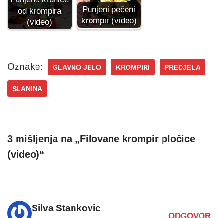
Punjeni pečeni
od krompira
krompir (video)
(video)
Oznake:
GLAVNO JELO
KROMPIRI
PREDJELA
SLANINA
3 mišljenja na „Filovane krompir pločice
(video)“
Silva Stankovic
ODGOVOR