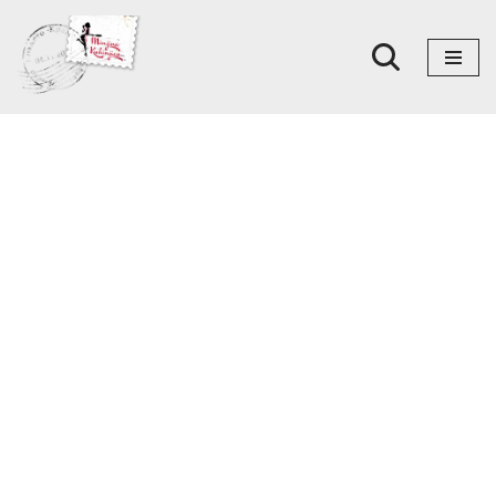
Skoči
na
sadržaj