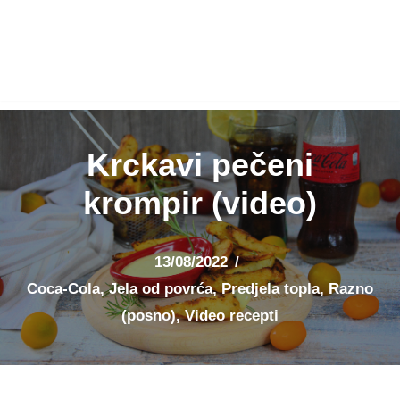
Krckavi pečeni
krompir (video)
13/08/2022
Coca-Cola
,
Jela od povrća
,
Predjela topla
,
Razno
(posno)
,
Video recepti