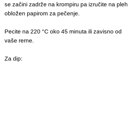
se začini zadrže na krompiru pa izručite na pleh
obložen papirom za pečenje.
Pecite na 220 °C oko 45 minuta ili zavisno od
vaše rerne.
Za dip: