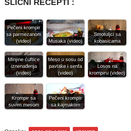
SLIČNI RECEPTI :
Pečeni krompir
sa parmezanom
Smotuljci sa
(video)
Musaka (video)
kobasicama
Minjine ćuftice
Meso u sosu od
iznenađenja
pavlake i senfa
Losos na
(video)
(video)
krompiru (video)
Krompir sa
Pečeni krompir
suvim mesom
sa kajmakom