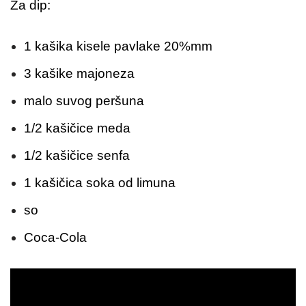
Za dip:
1 kašika kisele pavlake 20%mm
3 kašike majoneza
malo suvog peršuna
1/2 kašičice meda
1/2 kašičice senfa
1 kašičica soka od limuna
so
Coca-Cola