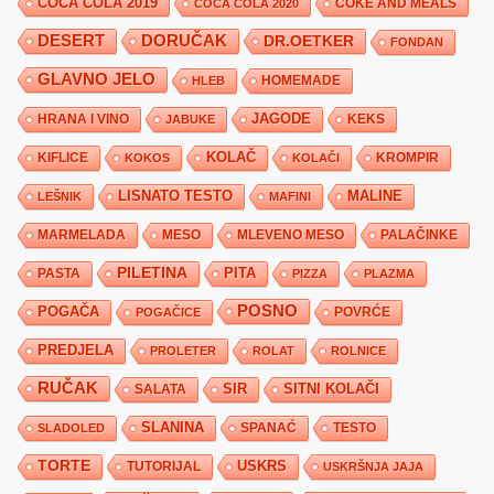
COCA COLA 2019
COKE AND MEALS
COCA COLA 2020
DESERT
DORUČAK
DR.OETKER
FONDAN
GLAVNO JELO
HLEB
HOMEMADE
JAGODE
HRANA I VINO
KEKS
JABUKE
KIFLICE
KOLAČ
KROMPIR
KOKOS
KOLAČI
LISNATO TESTO
MALINE
LEŠNIK
MAFINI
MARMELADA
MESO
MLEVENO MESO
PALAČINKE
PILETINA
PITA
PASTA
PIZZA
PLAZMA
POSNO
POGAČA
POVRĆE
POGAČICE
PREDJELA
PROLETER
ROLAT
ROLNICE
RUČAK
SIR
SITNI KOLAČI
SALATA
SLANINA
SPANAĆ
TESTO
SLADOLED
TORTE
USKRS
TUTORIJAL
USKRŠNJA JAJA