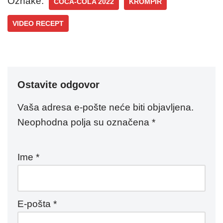
Oznake:
COCA-COLA 2022
KROMPIR
VIDEO RECEPT
Ostavite odgovor
Vaša adresa e-pošte neće biti objavljena.
Neophodna polja su označena
*
Ime
*
E-pošta
*