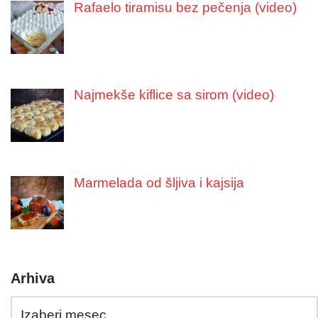
Rafaelo tiramisu bez pečenja (video)
Najmekše kiflice sa sirom (video)
Marmelada od šljiva i kajsija
Arhiva