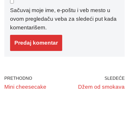
Sačuvaj moje ime, e-poštu i veb mesto u
ovom pregledaču veba za sledeći put kada
komentarišem.
PRETHODNO
SLEDEĆE
Mini cheesecake
Džem od smokava