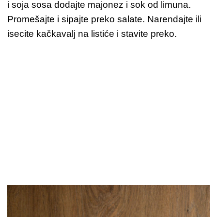
i soja sosa dodajte majonez i sok od limuna.
Promešajte i sipajte preko salate. Narendajte ili
isecite kačkavalj na listiće i stavite preko.