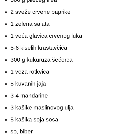
2 sveže crvene paprike
1 zelena salata
1 veća glavica crvenog luka
5-6 kiselih krastavčića
300 g kukuruza šećerca
1 veza rotkvica
5 kuvanih jaja
3-4 mandarine
3 kašike maslinovog ulja
5 kašika soja sosa
so, biber