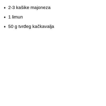
2-3 kašike majoneza
1 limun
50 g tvrđeg kačkavalja