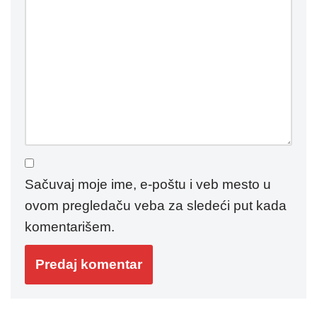
Sačuvaj moje ime, e-poštu i veb mesto u
ovom pregledaču veba za sledeći put kada
komentarišem.