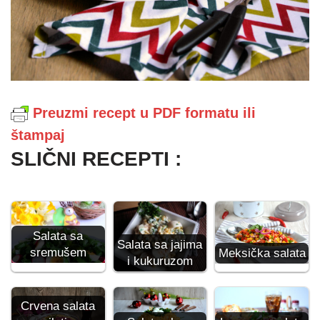
Preuzmi recept u PDF formatu ili
štampaj
SLIČNI RECEPTI :
Salata sa
Salata sa jajima
sremušem
Meksička salata
i kukuruzom
Crvena salata