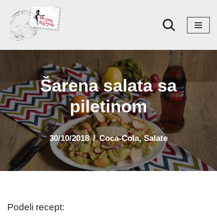
Skoči
na
sadržaj
Šarena salata sa
piletinom
30/10/2018
Coca-Cola
,
Salate
Podeli recept: