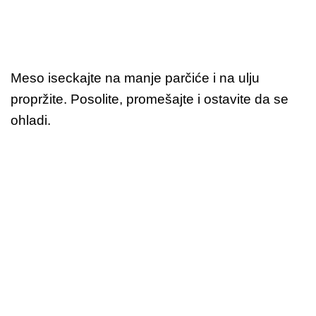
Meso iseckajte na manje parčiće i na ulju
propržite. Posolite, promešajte i ostavite da se
ohladi.