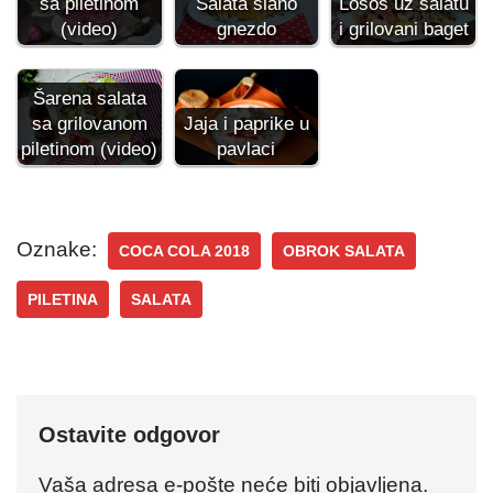
sa piletinom
Salata slano
Losos uz salatu
(video)
gnezdo
i grilovani baget
Šarena salata
sa grilovanom
Jaja i paprike u
piletinom (video)
pavlaci
Oznake:
COCA COLA 2018
OBROK SALATA
PILETINA
SALATA
Ostavite odgovor
Vaša adresa e-pošte neće biti objavljena.