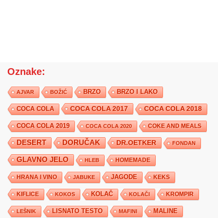
Oznake:
BRZO
BRZO I LAKO
AJVAR
BOŽIĆ
COCA COLA 2017
COCA COLA
COCA COLA 2018
COCA COLA 2019
COKE AND MEALS
COCA COLA 2020
DESERT
DORUČAK
DR.OETKER
FONDAN
GLAVNO JELO
HLEB
HOMEMADE
JAGODE
HRANA I VINO
KEKS
JABUKE
KIFLICE
KOLAČ
KROMPIR
KOKOS
KOLAČI
LISNATO TESTO
MALINE
LEŠNIK
MAFINI