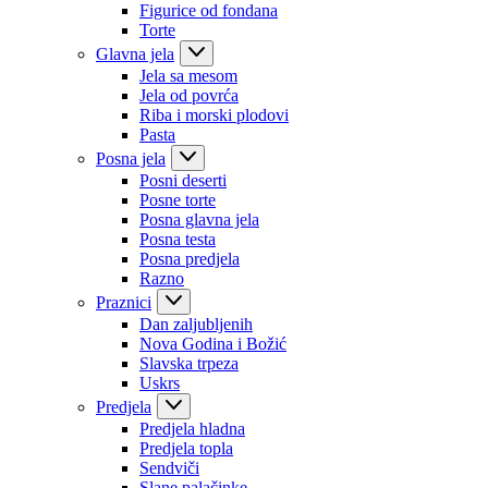
Figurice od fondana
Torte
Glavna jela
Jela sa mesom
Jela od povrća
Riba i morski plodovi
Pasta
Posna jela
Posni deserti
Posne torte
Posna glavna jela
Posna testa
Posna predjela
Razno
Praznici
Dan zaljubljenih
Nova Godina i Božić
Slavska trpeza
Uskrs
Predjela
Predjela hladna
Predjela topla
Sendviči
Slane palačinke