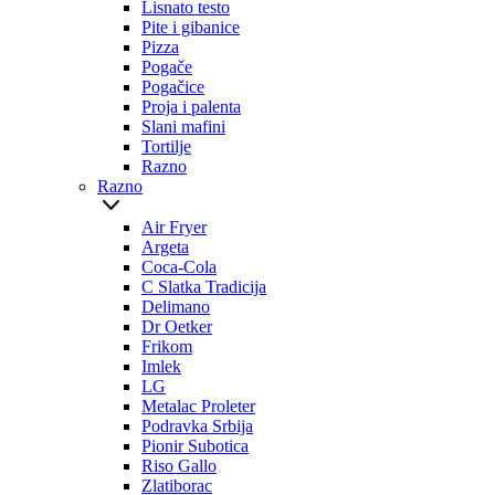
Lisnato testo
Pite i gibanice
Pizza
Pogače
Pogačice
Proja i palenta
Slani mafini
Tortilje
Razno
Razno
Air Fryer
Argeta
Coca-Cola
C Slatka Tradicija
Delimano
Dr Oetker
Frikom
Imlek
LG
Metalac Proleter
Podravka Srbija
Pionir Subotica
Riso Gallo
Zlatiborac