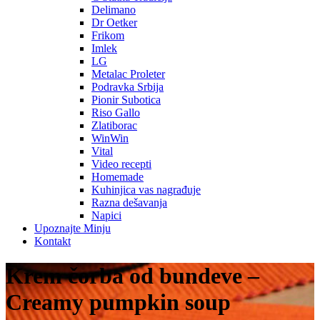
Delimano
Dr Oetker
Frikom
Imlek
LG
Metalac Proleter
Podravka Srbija
Pionir Subotica
Riso Gallo
Zlatiborac
WinWin
Vital
Video recepti
Homemade
Kuhinjica vas nagrađuje
Razna dešavanja
Napici
Upoznajte Minju
Kontakt
Krem čorba od bundeve –
Creamy pumpkin soup