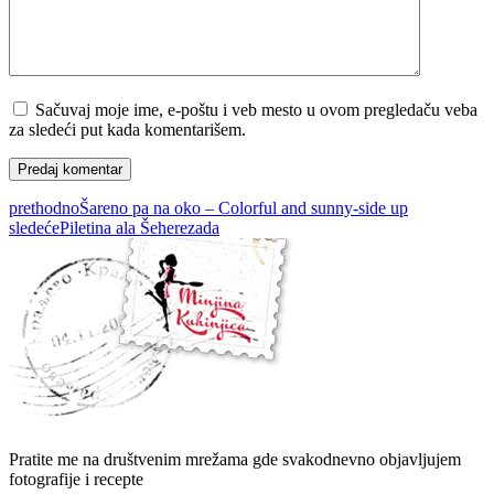
Sačuvaj moje ime, e-poštu i veb mesto u ovom pregledaču veba
za sledeći put kada komentarišem.
prethodno
Šareno pa na oko – Colorful and sunny-side up
sledeće
Piletina ala Šeherezada
Pratite me na društvenim mrežama gde svakodnevno objavljujem
fotografije i recepte