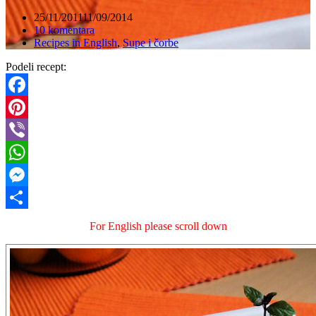
25/11/2011
11/09/2014
10 komentara
Recipes in English
,
Supe i čorbe
Podeli recept:
Facebook
Pinterest
Viber
WhatsApp
Messenger
Share
For English please scroll down