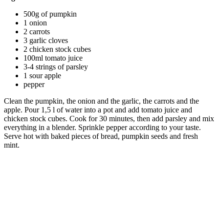
500g of pumpkin
1 onion
2 carrots
3 garlic cloves
2 chicken stock cubes
100ml tomato juice
3-4 strings of parsley
1 sour apple
pepper
Clean the pumpkin, the onion and the garlic, the carrots and the
apple. Pour 1,5 l of water into a pot and add tomato juice and
chicken stock cubes. Cook for 30 minutes, then add parsley and mix
everything in a blender. Sprinkle pepper according to your taste.
Serve hot with baked pieces of bread, pumpkin seeds and fresh
mint.