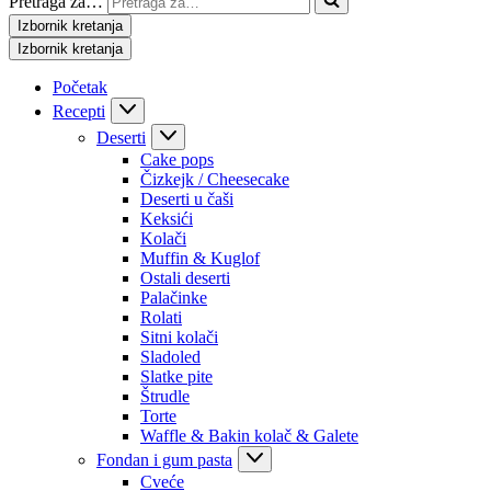
Pretraga za…
Izbornik kretanja
Izbornik kretanja
Početak
Recepti
Deserti
Cake pops
Čizkejk / Cheesecake
Deserti u čaši
Keksići
Kolači
Muffin & Kuglof
Ostali deserti
Palačinke
Rolati
Sitni kolači
Sladoled
Slatke pite
Štrudle
Torte
Waffle & Bakin kolač & Galete
Fondan i gum pasta
Cveće