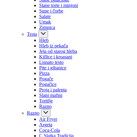
Slane torte i minjoni
Supe i čorbe
Salate
Umak
Zimnica
Testa
Hleb
Hleb iz pekača
Jela od starog hleba
Kiflice i kroasani
Lisnato testo
Pite i gibanice
Pizza
Pogače
Pogačice
Proja i palenta
Slani mafini
Tortilje
Razno
Razno
Air Fryer
Argeta
Coca-Cola
C Slatka Tradicija