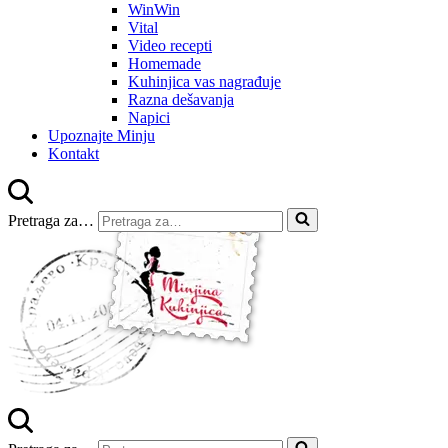
WinWin
Vital
Video recepti
Homemade
Kuhinjica vas nagrađuje
Razna dešavanja
Napici
Upoznajte Minju
Kontakt
Pretraga za…