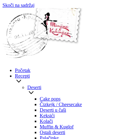
Skoči na sadržaj
Početak
Recepti
Deserti
Cake pops
Čizkejk / Cheesecake
Deserti u čaši
Keksići
Kolači
Muffin & Kuglof
Ostali deserti
Palačinke