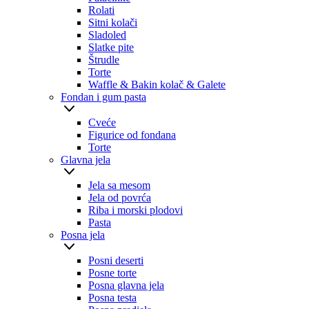
Rolati
Sitni kolači
Sladoled
Slatke pite
Štrudle
Torte
Waffle & Bakin kolač & Galete
Fondan i gum pasta
Cveće
Figurice od fondana
Torte
Glavna jela
Jela sa mesom
Jela od povrća
Riba i morski plodovi
Pasta
Posna jela
Posni deserti
Posne torte
Posna glavna jela
Posna testa