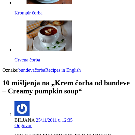
Krompir čorba
Crvena čorba
Oznake:
bundeva
čorba
Recipes in English
10 mišljenja na „Krem čorba od bundeve
– Creamy pumpkin soup“
BILJANA
25/11/2011 u 12:35
Odgovor