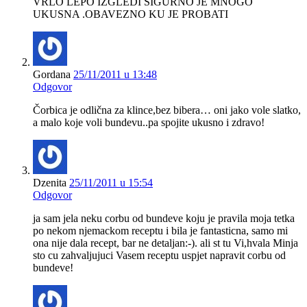
VRLO LEPO IZGLEDI SIGURNO JE MNOGO
UKUSNA .OBAVEZNO KU JE PROBATI
Gordana
25/11/2011 u 13:48
Odgovor
Čorbica je odlična za klince,bez bibera… oni jako vole slatko,
a malo koje voli bundevu..pa spojite ukusno i zdravo!
Dzenita
25/11/2011 u 15:54
Odgovor
ja sam jela neku corbu od bundeve koju je pravila moja tetka
po nekom njemackom receptu i bila je fantasticna, samo mi
ona nije dala recept, bar ne detaljan:-). ali st tu Vi,hvala Minja
sto cu zahvaljujuci Vasem receptu uspjet napravit corbu od
bundeve!