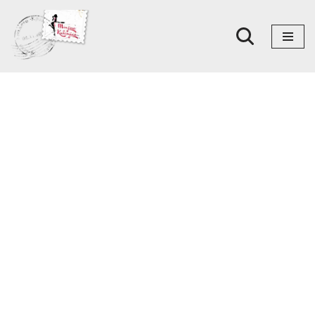
Skoči
na
sadržaj