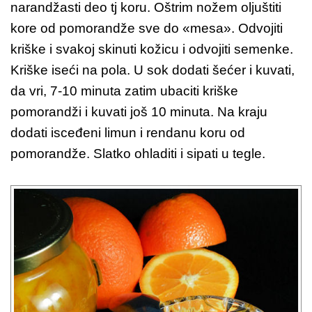
narandžasti deo tj koru. Oštrim nožem oljuštiti
kore od pomorandže sve do «mesa». Odvojiti
kriške i svakoj skinuti kožicu i odvojiti semenke.
Kriške iseći na pola. U sok dodati šećer i kuvati,
da vri, 7-10 minuta zatim ubaciti kriške
pomorandži i kuvati još 10 minuta. Na kraju
dodati isceđeni limun i rendanu koru od
pomorandže. Slatko ohladiti i sipati u tegle.