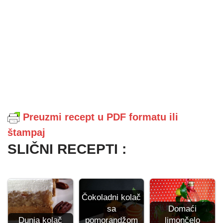
Preuzmi recept u PDF formatu ili
štampaj
SLIČNI RECEPTI :
Čokoladni kolač
sa
Domaći
Dunja kolač
pomorandžom
limončelo