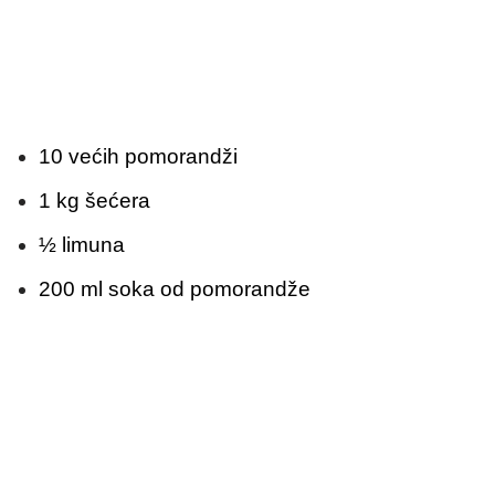
10 većih pomorandži
1 kg šećera
½ limuna
200 ml soka od pomorandže