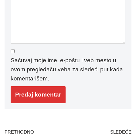
Sačuvaj moje ime, e-poštu i veb mesto u
ovom pregledaču veba za sledeći put kada
komentarišem.
PRETHODNO
SLEDEĆE