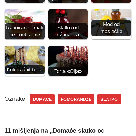
Med od
Rafinirano...mali
Slatko od
maslačka
ne i nektarine
džanarika
Kokos šnit torta
Torta «Olja»
Oznake:
DOMAĆE
POMORANDŽE
SLATKO
11 mišljenja na „Domaće slatko od