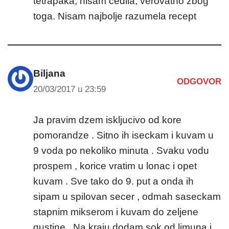
tetrapaka, nisam cedila, verovatno zbog
toga. Nisam najbolje razumela recept
Biljana
ODGOVOR
20/03/2017 u 23:59
Ja pravim dzem iskljucivo od kore
pomorandze . Sitno ih iseckam i kuvam u
9 voda po nekoliko minuta . Svaku vodu
prospem , korice vratim u lonac i opet
kuvam . Sve tako do 9. put a onda ih
sipam u spilovan secer , odmah saseckam
stapnim mikserom i kuvam do zeljene
gustine . Na kraju dodam sok od limuna i