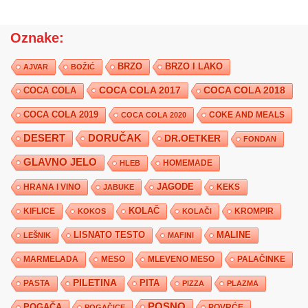
Oznake:
BRZO
BRZO I LAKO
AJVAR
BOŽIĆ
COCA COLA 2017
COCA COLA
COCA COLA 2018
COCA COLA 2019
COKE AND MEALS
COCA COLA 2020
DESERT
DORUČAK
DR.OETKER
FONDAN
GLAVNO JELO
HLEB
HOMEMADE
JAGODE
HRANA I VINO
KEKS
JABUKE
KIFLICE
KOLAČ
KROMPIR
KOKOS
KOLAČI
LISNATO TESTO
MALINE
LEŠNIK
MAFINI
MARMELADA
MESO
MLEVENO MESO
PALAČINKE
PILETINA
PITA
PASTA
PIZZA
PLAZMA
POSNO
POGAČA
POVRĆE
POGAČICE