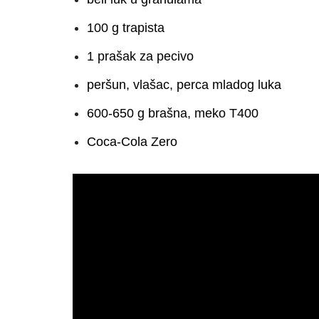
100 g trapista
1 prašak za pecivo
peršun, vlašac, perca mladog luka
600-650 g brašna, meko T400
Coca-Cola Zero