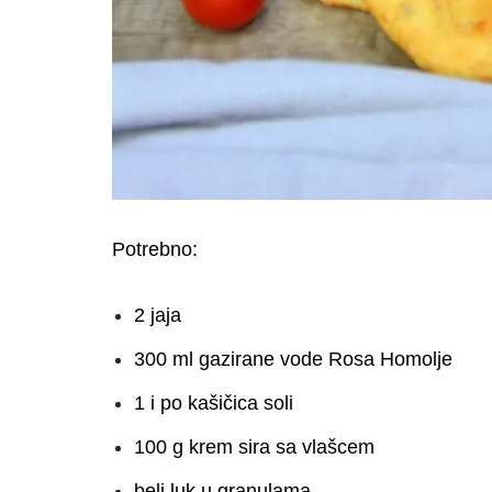
Potrebno:
2 jaja
300 ml gazirane vode Rosa Homolje
1 i po kašičica soli
100 g krem sira sa vlašcem
beli luk u granulama