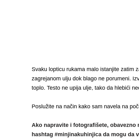
Svaku lopticu rukama malo istanjite zatim z
zagrejanom ulju dok blago ne porumeni. Izv
toplo. Testo ne upija ulje, tako da hlebići ne
Poslužite na način kako sam navela na poče
Ako napravite i fotografišete, obavezno 
hashtag #minjinakuhinjica da mogu da vi