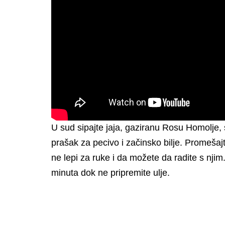
U sud sipajte jaja, gaziranu Rosu Homolje, s
prašak za pecivo i začinsko bilje. Promeša
ne lepi za ruke i da možete da radite s njim.
minuta dok ne pripremite ulje.