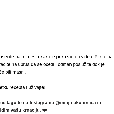
asecite na tri mesta kako je prikazano u videu. Pržite na
adite na ubrus da se ocedi i odmah poslužite dok je
će biti masni.
tku recepta i uživajte!
me tagujte na Instagramu @minjinakuhinjica ili
dim vašu kreaciju. ❤️