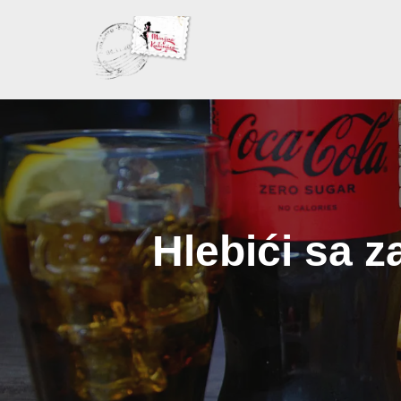
Skoči
na
sadržaj
Hlebići sa z