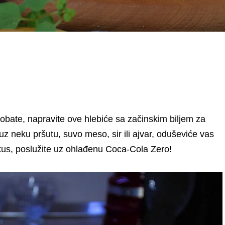
robate, napravite ove hlebiće sa začinskim biljem za
uz neku pršutu, suvo meso, sir ili ajvar, oduševiće vas
kus, poslužite uz ohlađenu Coca-Cola Zero!