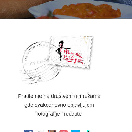
Pratite me na društvenim mrežama
gde svakodnevno objavljujem
fotografije i recepte