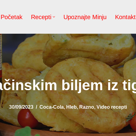
Početak
Recepti
Upoznajte Minju
Kontakt
ačinskim biljem iz ti
30/09/2023
Coca-Cola
,
Hleb
,
Razno
,
Video recepti