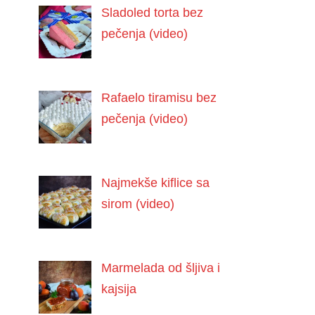
Sladoled torta bez
pečenja (video)
Rafaelo tiramisu bez
pečenja (video)
Najmekše kiflice sa
sirom (video)
Marmelada od šljiva i
kajsija