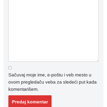
Sačuvaj moje ime, e-poštu i veb mesto u
ovom pregledaču veba za sledeći put kada
komentarišem.