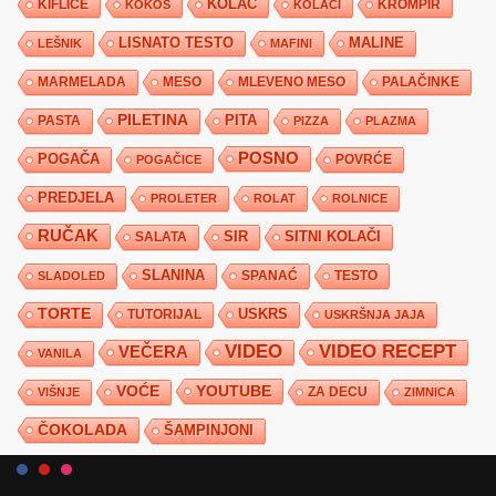
KIFLICE
KOLAČ
KROMPIR
KOKOS
KOLAČI
LISNATO TESTO
MALINE
LEŠNIK
MAFINI
MARMELADA
MESO
MLEVENO MESO
PALAČINKE
PILETINA
PITA
PASTA
PIZZA
PLAZMA
POSNO
POGAČA
POVRĆE
POGAČICE
PREDJELA
PROLETER
ROLAT
ROLNICE
RUČAK
SIR
SITNI KOLAČI
SALATA
SLANINA
SPANAĆ
TESTO
SLADOLED
TORTE
USKRS
TUTORIJAL
USKRŠNJA JAJA
VIDEO
VIDEO RECEPT
VEČERA
VANILA
YOUTUBE
VOĆE
ZA DECU
VIŠNJE
ZIMNICA
ČOKOLADA
ŠAMPINJONI