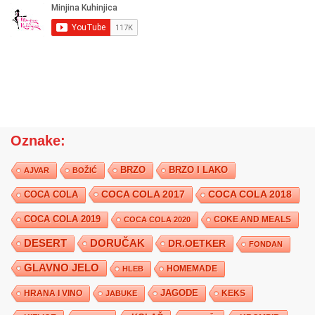
Oznake:
BRZO
BRZO I LAKO
AJVAR
BOŽIĆ
COCA COLA 2017
COCA COLA
COCA COLA 2018
COCA COLA 2019
COKE AND MEALS
COCA COLA 2020
DESERT
DORUČAK
DR.OETKER
FONDAN
GLAVNO JELO
HLEB
HOMEMADE
JAGODE
HRANA I VINO
KEKS
JABUKE