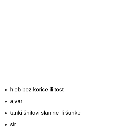
hleb bez korice ili tost
ajvar
tanki šnitovi slanine ili šunke
sir