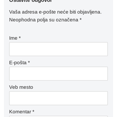
Ostavite odgovor
Vaša adresa e-pošte neće biti objavljena.
Neophodna polja su označena
*
Ime
*
E-pošta
*
Veb mesto
Komentar
*