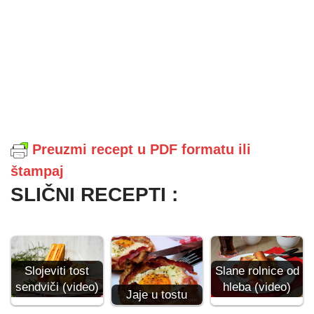
Preuzmi recept u PDF formatu ili
štampaj
SLIČNI RECEPTI :
Slojeviti tost
Slane rolnice od
sendviči (video)
hleba (video)
Jaje u tostu