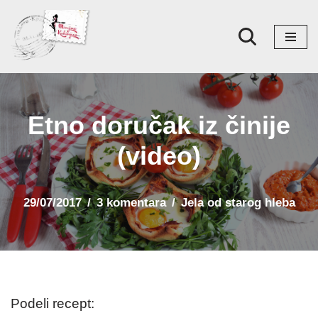
Skoči
na
sadržaj
Etno doručak iz činije
(video)
29/07/2017
3 komentara
Jela od starog hleba
Podeli recept: