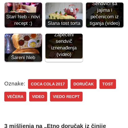
Sendviči sa
jajima i
pečenicom iz
Stari hleb - novi
tiganja (video)
recept :)
Slana tost torta
Zapečeni
sendvič
iznenađenja
(video)
Šareni hleb
Oznake:
COCA COLA 2017
DORUČAK
TOST
VEČERA
VIDEO
VIEDO RECPT
3 mišljenja na „Etno doručak iz činije