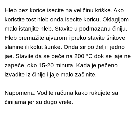
Hleb bez korice isecite na veličinu kriške. Ako
koristite tost hleb onda isecite koricu. Oklagijom
malo istanjite hleb. Stavite u podmazanu činiju.
Hleb premažite ajvarom i preko stavite šnitove
slanine ili kolut šunke. Onda sir po želji i jedno
jae. Stavite da se peče na 200 °C dok se jaje ne
zapeče, oko 15-20 minuta. Kada je pečeno
izvadite iz činije i jaje malo začinite.
Napomena: Vodite računa kako rukujete sa
činijama jer su dugo vrele.