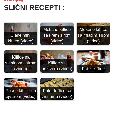
SLIČNI RECEPTI :
Mekane kiflice
Mekane kiflice
Slane mini
sa krem sirom
sa mladim sirom
kiflice (video)
(video)
(video)
Kiflice sa
slaninom i sirom
Kiflice sa
(video)
prelivom (video)
Puter kiflice
Puter kiflice sa
Posne kiflice sa
viršlama (video)
ajvarom (video)