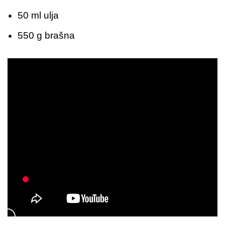
50 ml ulja
550 g brašna