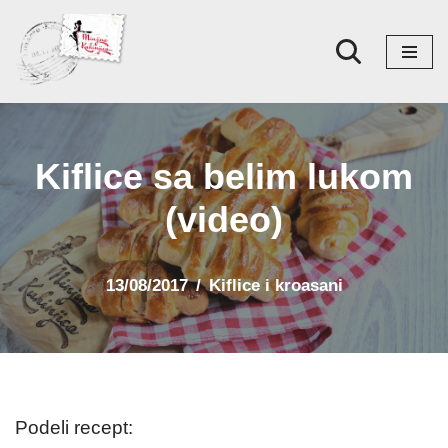
Skoči
na
sadržaj
Kiflice sa belim lukom
(video)
13/08/2017
Kiflice i kroasani
Podeli recept: