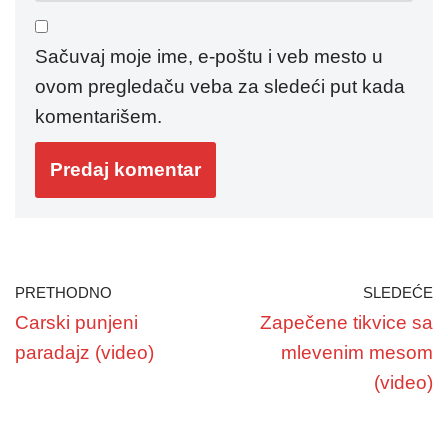
Sačuvaj moje ime, e-poštu i veb mesto u
ovom pregledaču veba za sledeći put kada
komentarišem.
PRETHODNO
SLEDEĆE
Carski punjeni
Zapečene tikvice sa
paradajz (video)
mlevenim mesom
(video)