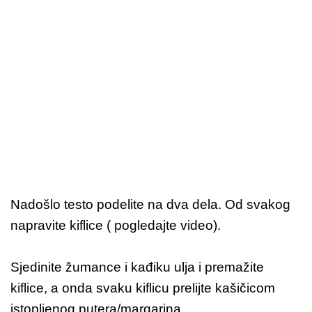
Nadošlo testo podelite na dva dela. Od svakog
napravite kiflice ( pogledajte video).
Sjedinite žumance i kađiku ulja i premažite
kiflice, a onda svaku kiflicu prelijte kašičicom
istopljenog putera/margarina.