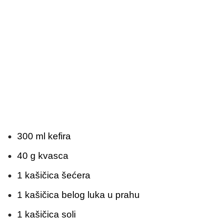
300 ml kefira
40 g kvasca
1 kašičica šećera
1 kašičica belog luka u prahu
1 kašičica soli