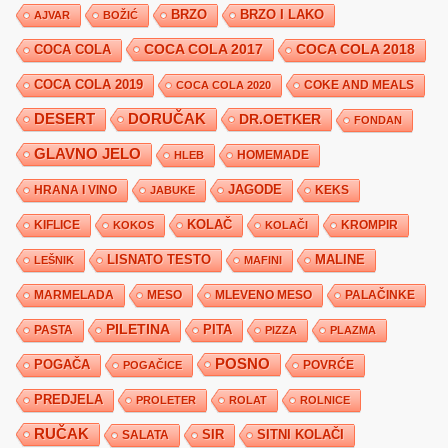
BRZO
BRZO I LAKO
AJVAR
BOŽIĆ
COCA COLA 2017
COCA COLA
COCA COLA 2018
COCA COLA 2019
COKE AND MEALS
COCA COLA 2020
DESERT
DORUČAK
DR.OETKER
FONDAN
GLAVNO JELO
HLEB
HOMEMADE
JAGODE
HRANA I VINO
KEKS
JABUKE
KIFLICE
KOLAČ
KROMPIR
KOKOS
KOLAČI
LISNATO TESTO
MALINE
LEŠNIK
MAFINI
MARMELADA
MESO
MLEVENO MESO
PALAČINKE
PILETINA
PITA
PASTA
PIZZA
PLAZMA
POSNO
POGAČA
POVRĆE
POGAČICE
PREDJELA
PROLETER
ROLAT
ROLNICE
RUČAK
SIR
SITNI KOLAČI
SALATA