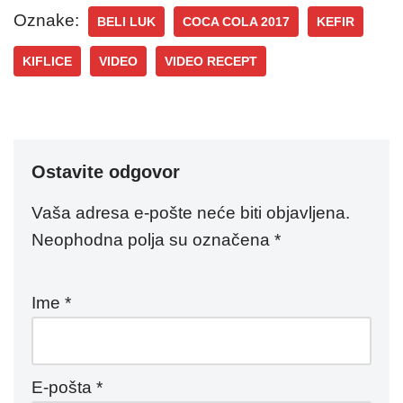
Oznake:
BELI LUK
COCA COLA 2017
KEFIR
KIFLICE
VIDEO
VIDEO RECEPT
Ostavite odgovor
Vaša adresa e-pošte neće biti objavljena.
Neophodna polja su označena
*
Ime
*
E-pošta
*