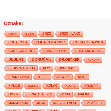
Oznake:
BRZO
BRZO I LAKO
AJVAR
BOŽIĆ
COCA COLA 2017
COCA COLA
COCA COLA 2018
COCA COLA 2019
COKE AND MEALS
COCA COLA 2020
DESERT
DORUČAK
DR.OETKER
FONDAN
GLAVNO JELO
HLEB
HOMEMADE
JAGODE
HRANA I VINO
KEKS
JABUKE
KIFLICE
KOLAČ
KROMPIR
KOKOS
KOLAČI
LISNATO TESTO
MALINE
LEŠNIK
MAFINI
MARMELADA
MESO
MLEVENO MESO
PALAČINKE