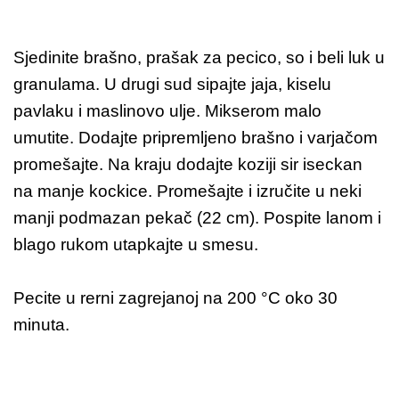
Sjedinite brašno, prašak za pecico, so i beli luk u
granulama. U drugi sud sipajte jaja, kiselu
pavlaku i maslinovo ulje. Mikserom malo
umutite. Dodajte pripremljeno brašno i varjačom
promešajte. Na kraju dodajte koziji sir iseckan
na manje kockice. Promešajte i izručite u neki
manji podmazan pekač (22 cm). Pospite lanom i
blago rukom utapkajte u smesu.
Pecite u rerni zagrejanoj na 200 °C oko 30
minuta.