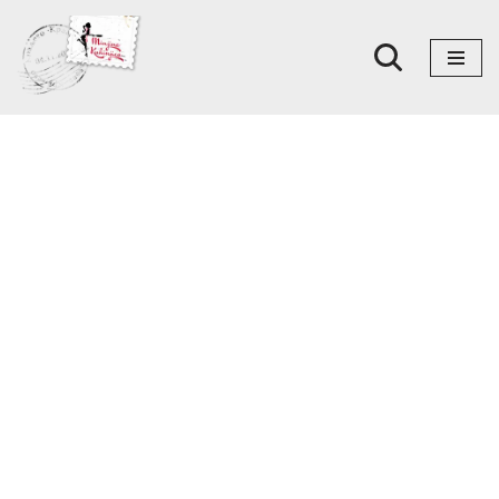
Skoči
na
sadržaj