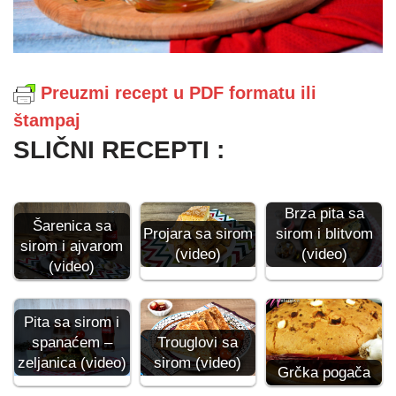
Preuzmi recept u PDF formatu ili
štampaj
SLIČNI RECEPTI :
Brza pita sa
Šarenica sa
sirom i blitvom
Projara sa sirom
sirom i ajvarom
(video)
(video)
(video)
Pita sa sirom i
spanaćem –
Trouglovi sa
zeljanica (video)
sirom (video)
Grčka pogača