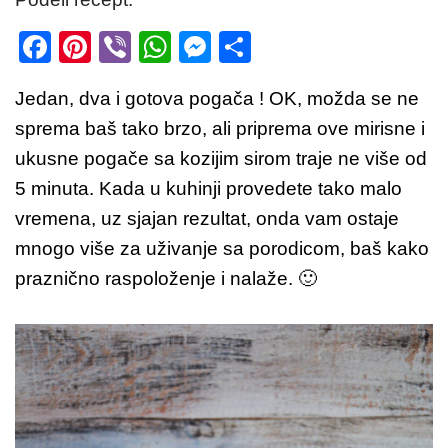
F
Pi
Vi
W
M
S
a
nt
b
h
e
h
Jedan, dva i gotova pogača ! OK, možda se ne
c
er
er
at
ss
ar
sprema baš tako brzo, ali priprema ove mirisne i
e
e
s
e
e
ukusne pogače sa kozijim sirom traje ne više od
b
st
A
n
5 minuta. Kada u kuhinji provedete tako malo
o
p
g
vremena, uz sjajan rezultat, onda vam ostaje
o
p
er
mnogo više za uživanje sa porodicom, baš kako
k
praznično raspoloženje i nalaže. 🙂