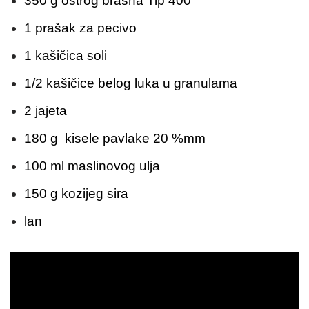
350 g oštrog brašna Tip 400
1 prašak za pecivo
1 kašičica soli
1/2 kašičice belog luka u granulama
2 jajeta
180 g kisele pavlake 20 %mm
100 ml maslinovog ulja
150 g kozijeg sira
lan