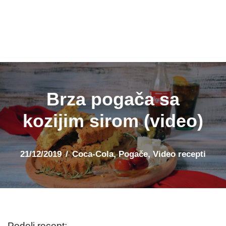
Brza pogača sa
kozijim sirom (video)
21/12/2019
Coca-Cola
,
Pogače
,
Video recepti
Podeli recept: