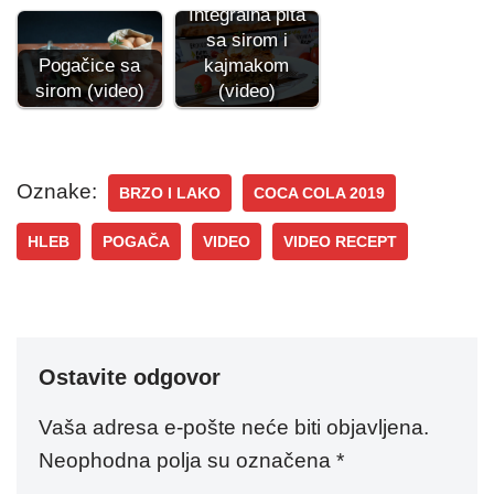
Integralna pita
sa sirom i
kajmakom
Pogačice sa
(video)
sirom (video)
Oznake:
BRZO I LAKO
COCA COLA 2019
HLEB
POGAČA
VIDEO
VIDEO RECEPT
Ostavite odgovor
Vaša adresa e-pošte neće biti objavljena.
Neophodna polja su označena
*