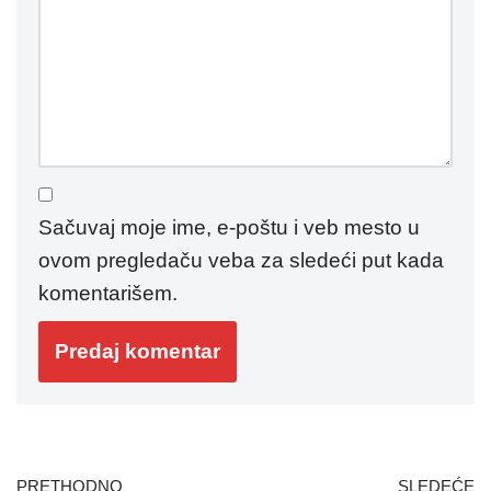
Sačuvaj moje ime, e-poštu i veb mesto u
ovom pregledaču veba za sledeći put kada
komentarišem.
PRETHODNO
SLEDEĆE